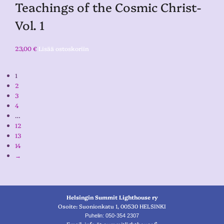
Teachings of the Cosmic Christ-
Vol. 1
23,00
€
Lisää ostoskoriin
1
2
3
4
…
12
13
14
→
Helsingin Summit Lighthouse ry
Osoite: Suonionkatu 1, 00530 HELSINKI
Puhelin: 050-354 2307