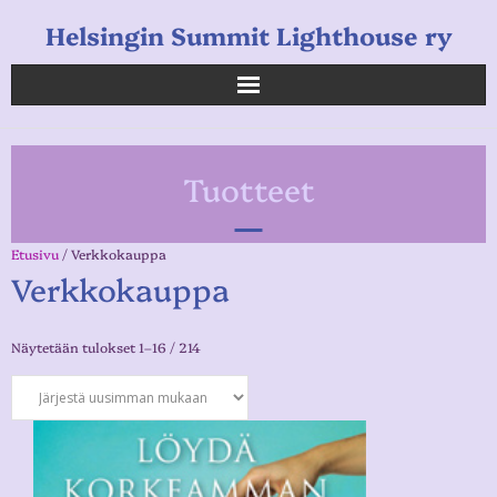
Helsingin Summit Lighthouse ry
Helsingin Summit Lighthouse ry
Tuotteet
Opetukset
Verkkokauppa
Etusivu
/ Verkkokauppa
Verkkokauppa
Uutiset
Näytetään tulokset 1–16 / 214
Linkkejä