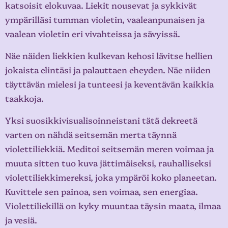
katsoisit elokuvaa. Liekit nousevat ja sykkivät
ympärilläsi tumman violetin, vaaleanpunaisen ja
vaalean violetin eri vivahteissa ja sävyissä.
Näe näiden liekkien kulkevan kehosi lävitse hellien
jokaista elintäsi ja palauttaen eheyden. Näe niiden
täyttävän mielesi ja tunteesi ja keventävän kaikkia
taakkoja.
Yksi suosikkivisualisoinneistani tätä dekreetä
varten on nähdä seitsemän merta täynnä
violettiliekkiä. Meditoi seitsemän meren voimaa ja
muuta sitten tuo kuva jättimäiseksi, rauhalliseksi
violettiliekkimereksi, joka ympäröi koko planeetan.
Kuvittele sen painoa, sen voimaa, sen energiaa.
Violettiliekillä on kyky muuntaa täysin maata, ilmaa
ja vesiä.