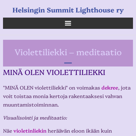
Helsingin Summit Lighthouse ry
Helsingin Summit Lighthouse ry
Violettiliekki – meditaatio
Opetukset
Verkkokauppa
MINÄ OLEN VIOLETTILIEKKI
Uutiset
"MINÄ OLEN violettiliekki" on voimakas
dekree
, jota
voit toistaa monia kertoja rakentaaksesi vahvan
Linkkejä
muuntamistoiminnan.
Visualisointi ja meditaatio:
Näe
violetinliekin
heräävän eloon ikään kuin