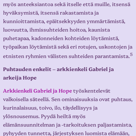
myös anteeksiantoa sekä itselle että muille, itsensä
hyväksymistä, itsensä rakastamista ja
kunnioittamista, epäitsekkyyden ymmärtämistä,
luovuutta, ihmissuhteiden hoitoa, kaunista
puhetapaa, kadonneiden kohteiden löytämistä,
työpaikan löytämistä sekä eri rotujen, uskontojen ja
5
etnisten ryhmien välisten suhteiden parantamista.
Puhtauden enkelit – arkkienkeli Gabriel ja
arkeija Hope
Arkkienkeli Gabriel ja Hope
työskentelevät
valkoisella säteellä. Sen ominaisuuksia ovat puhtaus,
kurinalaisuus, toivo, ilo, täydellisyys ja
ylösnousemus. Pyydä heiltä myös
elämänsuunnitelman ja -tarkoituksen paljastamista,
pyhyyden tunnetta, järjestyksen luomista elämään,