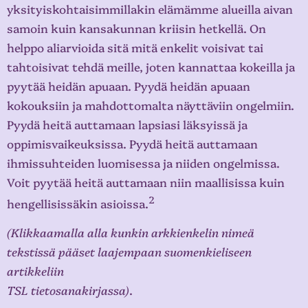
yksityiskohtaisimmillakin elämämme alueilla aivan
samoin kuin kansakunnan kriisin hetkellä. On
helppo aliarvioida sitä mitä enkelit voisivat tai
tahtoisivat tehdä meille, joten kannattaa kokeilla ja
pyytää heidän apuaan. Pyydä heidän apuaan
kokouksiin ja mahdottomalta näyttäviin ongelmiin.
Pyydä heitä auttamaan lapsiasi läksyissä ja
oppimisvaikeuksissa. Pyydä heitä auttamaan
ihmissuhteiden luomisessa ja niiden ongelmissa.
Voit pyytää heitä auttamaan niin maallisissa kuin
2
hengellisissäkin asioissa.
(Klikkaamalla alla kunkin arkkienkelin nimeä
tekstissä pääset laajempaan suomenkieliseen
artikkeliin
TSL tietosanakirjassa)
.