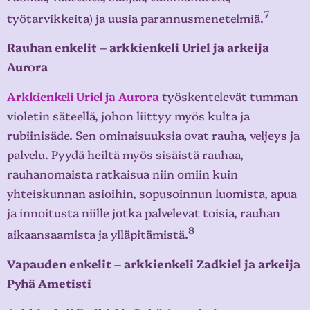
7
työtarvikkeita) ja uusia parannusmenetelmiä.
Rauhan enkelit – arkkienkeli Uriel ja arkeija
Aurora
Arkkienkeli Uriel ja Aurora
työskentelevät tumman
violetin säteellä, johon liittyy myös kulta ja
rubiinisäde. Sen ominaisuuksia ovat rauha, veljeys ja
palvelu. Pyydä heiltä myös sisäistä rauhaa,
rauhanomaista ratkaisua niin omiin kuin
yhteiskunnan asioihin, sopusoinnun luomista, apua
ja innoitusta niille jotka palvelevat toisia, rauhan
8
aikaansaamista ja ylläpitämistä.
Vapauden enkelit – arkkienkeli Zadkiel ja arkeija
Pyhä Ametisti