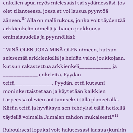
enkelien apua myös mielessäsi tai sydämessäsi, jos
olet tilanteessa, jossa et voi lausua pyyntöä
10
ääneen.
Alla on mallirukous, jonka voit täydentää
arkkienkelin nimellä ja hänen joukkonsa
ominaisuudella ja pyynnölläsi:
”MINÄ OLEN JOKA MINÄ OLEN nimeen, kutsun
seitsemää arkkienkeliä ja heidän valon joukkojaan,
kutsun rakastettua arkkienkeli____________ ja
_____________ enkeleitä. Pyydän
teitä______________. Pyydän, että kutsuni
moninkertaistetaan ja käytetään kaikkien
tarpeessa olevien auttamiseksi tällä planeetalla.
Kiitän teitä ja hyväksyn sen tehdyksi tällä hetkellä
11
täydellä voimalla Jumalan tahdon mukaisesti.”
Rukouksesi lopuksi voit halutessasi lausua (kunkin