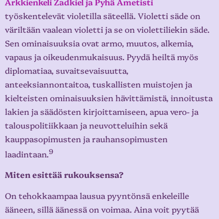
Arkkienkeli Zadkiel ja Pyhä Ametisti
työskentelevät violetilla säteellä. Violetti säde on
väriltään vaalean violetti ja se on violettiliekin säde.
Sen ominaisuuksia ovat armo, muutos, alkemia,
vapaus ja oikeudenmukaisuus. Pyydä heiltä myös
diplomatiaa, suvaitsevaisuutta,
anteeksiannontaitoa, tuskallisten muistojen ja
kielteisten ominaisuuksien hävittämistä, innoitusta
lakien ja säädösten kirjoittamiseen, apua vero- ja
talouspolitiikkaan ja neuvotteluihin sekä
kauppasopimusten ja rauhansopimusten
9
laadintaan.
Miten esittää rukouksensa?
On tehokkaampaa lausua pyyntönsä enkeleille
ääneen, sillä äänessä on voimaa. Aina voit pyytää