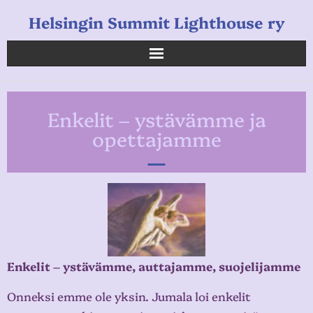
Helsingin Summit Lighthouse ry
Helsingin Summit Lighthouse ry
Enkelit – ystävämme ja
Opetukset
opettajamme
Verkkokauppa
Uutiset
Linkkejä
Enkelit – ystävämme, auttajamme, suojelijamme
Onneksi emme ole yksin. Jumala loi enkelit