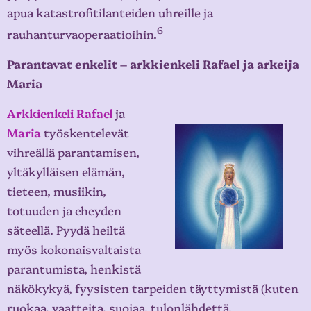
apua katastrofitilanteiden uhreille ja
6
rauhanturvaoperaatioihin.
Parantavat enkelit – arkkienkeli Rafael ja arkeija
Maria
Arkkienkeli Rafael
ja
Maria
työskentelevät
vihreällä parantamisen,
yltäkylläisen elämän,
tieteen, musiikin,
totuuden ja eheyden
säteellä. Pyydä heiltä
myös kokonaisvaltaista
parantumista, henkistä
näkökykyä, fyysisten tarpeiden täyttymistä (kuten
ruokaa, vaatteita, suojaa, tulonlähdettä,