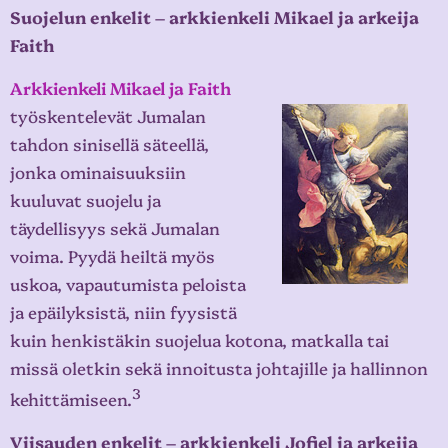
Suojelun enkelit – arkkienkeli Mikael ja arkeija
Faith
Arkkienkeli Mikael ja Faith
työskentelevät Jumalan
tahdon sinisellä säteellä,
jonka ominaisuuksiin
kuuluvat suojelu ja
täydellisyys sekä Jumalan
voima. Pyydä heiltä myös
uskoa, vapautumista peloista
ja epäilyksistä, niin fyysistä
kuin henkistäkin suojelua kotona, matkalla tai
missä oletkin sekä innoitusta johtajille ja hallinnon
3
kehittämiseen.
Viisauden enkelit – arkkienkeli Jofiel ja arkeija