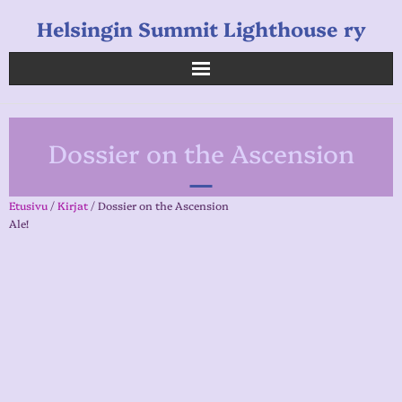
Helsingin Summit Lighthouse ry
Helsingin Summit Lighthouse ry
Dossier on the Ascension
Opetukset
Verkkokauppa
Etusivu
/
Kirjat
/ Dossier on the Ascension
Ale!
Uutiset
Linkkejä