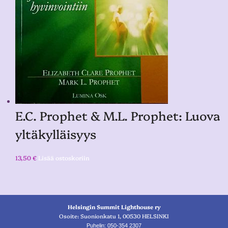
E.C. Prophet & M.L. Prophet: Luova
yltäkylläisyys
13,50
€
Lisää ostoskoriin
Helsingin Summit Lighthouse ry
Osoite: Suonionkatu 1, 00530 HELSINKI
Puhelin: 050-354 2307