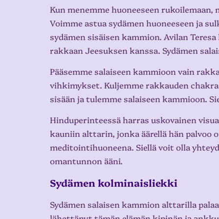
Kun menemme huoneeseen rukoilemaan, me
Voimme astua sydämen huoneeseen ja sulk
sydämen sisäisen kammion. Avilan Teresa kut
rakkaan Jeesuksen kanssa. Sydämen salai
Pääsemme salaiseen kammioon vain rakkaud
vihkimykset. Kuljemme rakkauden chakran 
sisään ja tulemme salaiseen kammioon. Siel
Hinduperinteessä harras uskovainen visual
kauniin alttarin, jonka äärellä hän palvoo
meditointihuoneena. Siellä voit olla yhte
omantunnon ääni.
Sydämen kolminaisliekki
Sydämen salaisen kammion alttarilla palaa
lähettänyt tämän elämän kipinän ja ankk