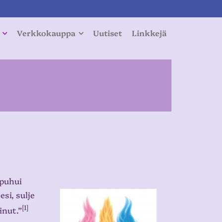
Verkkokauppa
Uutiset
Linkkejä
puhui
si, sulje
[1]
inut.”