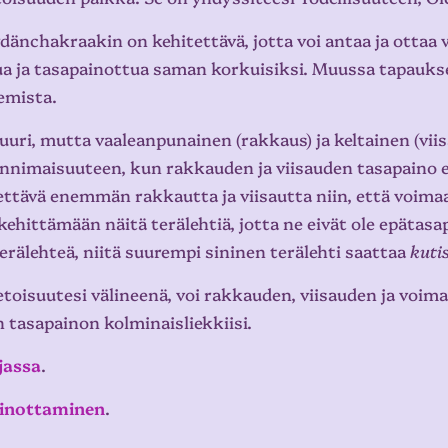
dänchakraakin on kehitettävä, jotta voi antaa ja ottaa 
tua ja tasapainottua saman korkuisiksi. Muussa tapauk
nemista.
uuri, mutta vaaleanpunainen (rakkaus) ja keltainen (viis
annimaisuuteen, kun rakkauden ja viisauden tasapaino e
ettävä enemmän rakkautta ja viisautta niin, että voimaa
kehittämään näitä terälehtiä, jotta ne eivät ole epätasapa
erälehteä, niitä suurempi sininen terälehti saattaa
kuti
oisuutesi välineenä, voi rakkauden, viisauden ja voiman
n tasapainon kolminaisliekkiisi.
jassa
.
ainottaminen
.