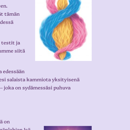
en.
ät tämän
ydessä
estit ja
umme siitä
la edessään
mesi salaista kammiota yksityisenä
a – joka on sydämessäsi puhuva
nä on
änlahjan Isä-