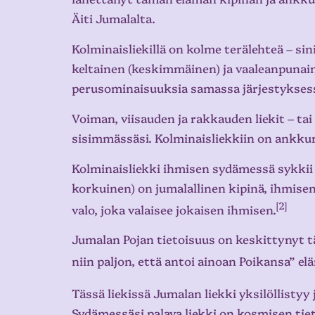
Äiti Jumalalta.
Kolminaisliekillä on kolme terälehteä – si
keltainen (keskimmäinen) ja vaaleanpunain
perusominaisuuksia samassa järjestyksessä.
Voiman, viisauden ja rakkauden liekit – t
sisimmässäsi. Kolminaisliekkiin on ankkuro
Kolminaisliekki ihmisen sydämessä sykkii
korkuinen) on jumalallinen kipinä, ihmisen
[2]
valo, joka valaisee jokaisen ihmisen.
Jumalan Pojan tietoisuus on keskittynyt t
niin paljon, että antoi ainoan Poikansa” e
Tässä liekissä Jumalan liekki yksilöllistyy 
Sydämessäsi palava liekki on kosmisen tie