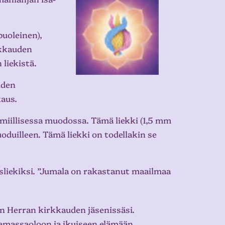
puoleinen),
akkauden
liekistä.
uden
kaus.
iillisessa muodossa. Tämä liekki (1,5 mm
oduilleen. Tämä liekki on todellakin se
usliekiksi. ”Jumala on rakastanut maailmaa
en Herran kirkkauden jäsenissäsi.
lemassaoloon ja ikuiseen elämään.