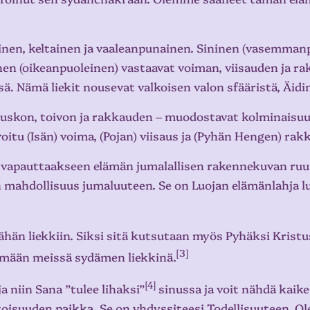
ninen, keltainen ja vaaleanpunainen. Sininen (vasemman
en (oikeanpuoleinen) vastaavat voiman, viisauden ja r
 Nämä liekit nousevat valkoisen valon sfääristä, Äidin 
ai uskon, toivon ja rakkauden – muodostavat kolminaisu
itu (Isän) voima, (Pojan) viisaus ja (Pyhän Hengen) rak
 vapauttaakseen elämän jumalallisen rakennekuvan ruum
 mahdollisuus jumaluuteen. Se on Luojan elämänlahja lu
ähän liekkiin. Siksi sitä kutsutaan myös Pyhäksi Krist
[
3
]
lämään meissä sydämen liekkinä.
[4]
ja niin Sana ”tulee lihaksi”
sinussa ja voit nähdä kaik
toisuuden paikka. Se on yhdyssiteesi Todellisuuteen, O