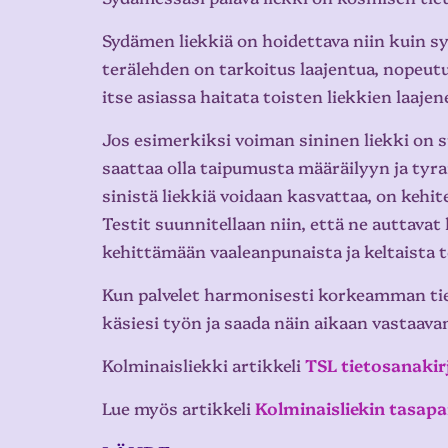
Sydämen liekkiä on hoidettava niin kuin sy
terälehden on tarkoitus laajentua, nopeu
itse asiassa haitata toisten liekkien laaje
Jos esimerkiksi voiman sininen liekki on s
saattaa olla taipumusta määräilyyn ja tyr
sinistä liekkiä voidaan kasvattaa, on kehit
Testit suunnitellaan niin, että ne auttavat 
kehittämään vaaleanpunaista ja keltaista t
Kun palvelet harmonisesti korkeamman tiet
käsiesi työn ja saada näin aikaan vastaava
Kolminaisliekki artikkeli
TSL tietosanakir
Lue myös artikkeli
Kolminaisliekin tasap