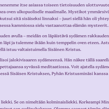
nemme itse asiassa toiseen tietoisuuden ulottuvuute
ea oven ulkopuoliselle maailmalle. Mystikot ymmärsiv
sui sitä sisäiseksi linnaksi – juuri siellä hän oli yhte
sessa kammiossa sielu vastaanottaa elämän mysteerit.
en avulla – meidän on läpäistävä sydämen rakkauden t
läpi ja tulemme ikään kuin temppelin oven eteen. Ast
lä istuu valtaistuimella Sisäinen Kristus.
isoi jalokivisaaren sydämeensä. Hän näkee tällä saarel
 opettajaansa syvässä meditaatiossa. Voit ajatella sydä
ydessä Sisäisen Kristuksen, Pyhän Kristusminäsi kanss
 liekki. Se on nimeltään kolminaisliekki. Korkeampi Mi
uroinut sen sydänchakraan. Olemme saaneet tämän eläm