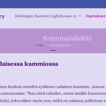
ry
Helsingin Summit Lighthouse ry
Opetukset
Kolminaisliekki
HOME
/
KOLMINAISLIEKKI
laisessa kammiossa
nen keskus nimeltä sydämen salainen kammio. Jeesus 
anoessaan: ”Kun sinä rukoilet, mene sisälle huoneesee
a. Isäsi, joka näkee myös sen, mikä on salassa, palkitsee s