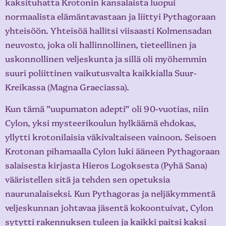
kaksituhatta Krotonin kansalaista luopui
normaalista elämäntavastaan ja liittyi Pythagoraan
yhteisöön. Yhteisöä hallitsi viisaasti Kolmensadan
neuvosto, joka oli hallinnollinen, tieteellinen ja
uskonnollinen veljeskunta ja sillä oli myöhemmin
suuri poliittinen vaikutusvalta kaikkialla Suur-
Kreikassa (Magna Graeciassa).
Kun tämä ”uupumaton adepti” oli 90-vuotias, niin
Cylon, yksi mysteerikoulun hylkäämä ehdokas,
yllytti krotonilaisia väkivaltaiseen vainoon. Seisoen
Krotonan pihamaalla Cylon luki ääneen Pythagoraan
salaisesta kirjasta Hieros Logoksesta (Pyhä Sana)
vääristellen sitä ja tehden sen opetuksia
naurunalaiseksi. Kun Pythagoras ja neljäkymmentä
veljeskunnan johtavaa jäsentä kokoontuivat, Cylon
sytytti rakennuksen tuleen ja kaikki paitsi kaksi