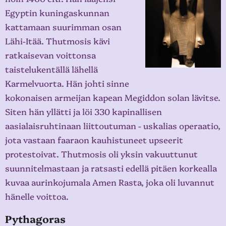
Egyptin kuningaskunnan
kattamaan suurimman osan
Lähi-Itää. Thutmosis kävi
ratkaisevan voittonsa
taistelukentällä lähellä
Karmelvuorta. Hän johti sinne
kokonaisen armeijan kapean Megiddon solan lävitse.
Siten hän yllätti ja löi 330 kapinallisen
aasialaisruhtinaan liittoutuman - uskalias operaatio,
jota vastaan faaraon kauhistuneet upseerit
protestoivat. Thutmosis oli yksin vakuuttunut
suunnitelmastaan ja ratsasti edellä pitäen korkealla
kuvaa aurinkojumala Amen Rasta, joka oli luvannut
hänelle voittoa.
Pythagoras