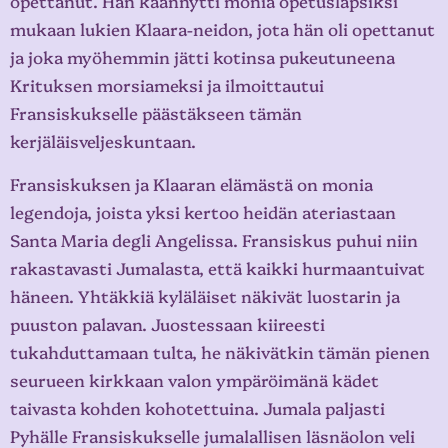
opettanut. Hän käännytti monia opetuslapsiksi
mukaan lukien Klaara-neidon, jota hän oli opettanut
ja joka myöhemmin jätti kotinsa pukeutuneena
Krituksen morsiameksi ja ilmoittautui
Fransiskukselle päästäkseen tämän
kerjäläisveljeskuntaan.
Fransiskuksen ja Klaaran elämästä on monia
legendoja, joista yksi kertoo heidän ateriastaan
Santa Maria degli Angelissa. Fransiskus puhui niin
rakastavasti Jumalasta, että kaikki hurmaantuivat
häneen. Yhtäkkiä kyläläiset näkivät luostarin ja
puuston palavan. Juostessaan kiireesti
tukahduttamaan tulta, he näkivätkin tämän pienen
seurueen kirkkaan valon ympäröimänä kädet
taivasta kohden kohotettuina. Jumala paljasti
Pyhälle Fransiskukselle jumalallisen läsnäolon veli