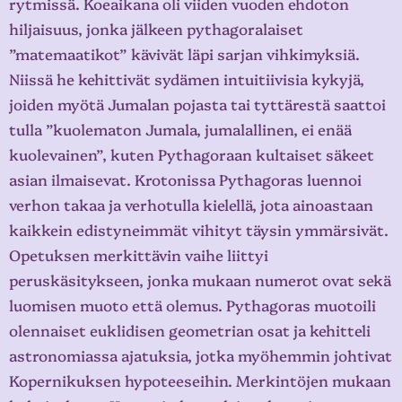
rytmissä. Koeaikana oli viiden vuoden ehdoton
hiljaisuus, jonka jälkeen pythagoralaiset
”matemaatikot” kävivät läpi sarjan vihkimyksiä.
Niissä he kehittivät sydämen intuitiivisia kykyjä,
joiden myötä Jumalan pojasta tai tyttärestä saattoi
tulla ”kuolematon Jumala, jumalallinen, ei enää
kuolevainen”, kuten Pythagoraan kultaiset säkeet
asian ilmaisevat. Krotonissa Pythagoras luennoi
verhon takaa ja verhotulla kielellä, jota ainoastaan
kaikkein edistyneimmät vihityt täysin ymmärsivät.
Opetuksen merkittävin vaihe liittyi
peruskäsitykseen, jonka mukaan numerot ovat sekä
luomisen muoto että olemus. Pythagoras muotoili
olennaiset euklidisen geometrian osat ja kehitteli
astronomiassa ajatuksia, jotka myöhemmin johtivat
Kopernikuksen hypoteeseihin. Merkintöjen mukaan