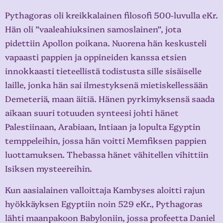
Pythagoras oli kreikkalainen filosofi 500-luvulla eKr.
Hän oli ”vaaleahiuksinen samoslainen”, jota
pidettiin Apollon poikana. Nuorena hän keskusteli
vapaasti pappien ja oppineiden kanssa etsien
innokkaasti tieteellistä todistusta sille sisäiselle
laille, jonka hän sai ilmestyksenä mietiskellessään
Demeteriä, maan äitiä. Hänen pyrkimyksensä saada
aikaan suuri totuuden synteesi johti hänet
Palestiinaan, Arabiaan, Intiaan ja lopulta Egyptin
temppeleihin, jossa hän voitti Memfiksen pappien
luottamuksen. Thebassa hänet vähitellen vihittiin
Isiksen mysteereihin.
Kun aasialainen valloittaja Kambyses aloitti rajun
hyökkäyksen Egyptiin noin 529 eKr., Pythagoras
lähti maanpakoon Babyloniin, jossa profeetta Daniel