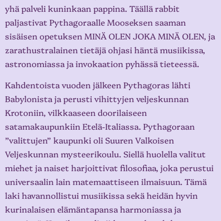
yhä palveli kuninkaan pappina. Täällä rabbit
paljastivat Pythagoraalle Mooseksen saaman
sisäisen opetuksen MINÄ OLEN JOKA MINÄ OLEN, ja
zarathustralainen tietäjä ohjasi häntä musiikissa,
astronomiassa ja invokaation pyhässä tieteessä.
Kahdentoista vuoden jälkeen Pythagoras lähti
Babylonista ja perusti vihittyjen veljeskunnan
Krotoniin, vilkkaaseen doorilaiseen
satamakaupunkiin Etelä-Italiassa. Pythagoraan
”valittujen” kaupunki oli Suuren Valkoisen
Veljeskunnan mysteerikoulu. Siellä huolella valitut
miehet ja naiset harjoittivat filosofiaa, joka perustui
universaalin lain matemaattiseen ilmaisuun. Tämä
laki havannollistui musiikissa sekä heidän hyvin
kurinalaisen elämäntapansa harmoniassa ja