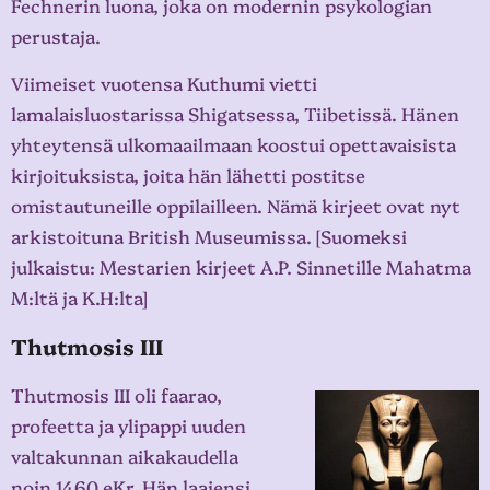
Fechnerin luona, joka on modernin psykologian
perustaja.
Viimeiset vuotensa Kuthumi vietti
lamalaisluostarissa Shigatsessa, Tiibetissä. Hänen
yhteytensä ulkomaailmaan koostui opettavaisista
kirjoituksista, joita hän lähetti postitse
omistautuneille oppilailleen. Nämä kirjeet ovat nyt
arkistoituna British Museumissa. [Suomeksi
julkaistu: Mestarien kirjeet A.P. Sinnetille Mahatma
M:ltä ja K.H:lta]
Thutmosis III
Thutmosis III oli faarao,
profeetta ja ylipappi uuden
valtakunnan aikakaudella
noin 1460 eKr. Hän laajensi