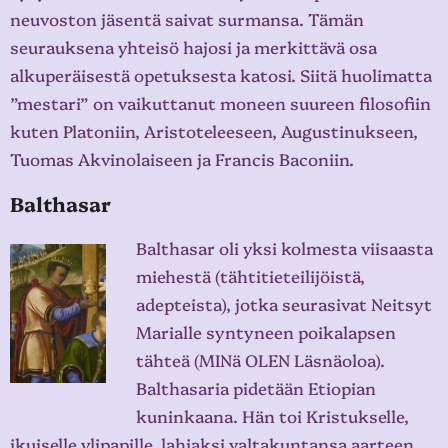
neuvoston jäsentä saivat surmansa. Tämän
seurauksena yhteisö hajosi ja merkittävä osa
alkuperäisestä opetuksesta katosi. Siitä huolimatta
”mestari” on vaikuttanut moneen suureen filosofiin
kuten Platoniin, Aristoteleeseen, Augustinukseen,
Tuomas Akvinolaiseen ja Francis Baconiin.
Balthasar
Balthasar oli yksi kolmesta viisaasta
miehestä (tähtitieteilijöistä,
adepteista), jotka seurasivat Neitsyt
Marialle syntyneen poikalapsen
tähteä (MINä OLEN Läsnäoloa).
Balthasaria pidetään Etiopian
kuninkaana. Hän toi Kristukselle,
ikuiselle ylipapille, lahjaksi valtakuntansa aarteen,