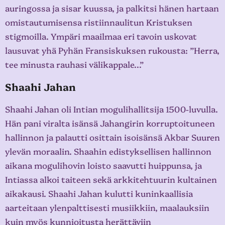
auringossa ja sisar kuussa, ja palkitsi hänen hartaan
omistautumisensa ristiinnaulitun Kristuksen
stigmoilla. Ympäri maailmaa eri tavoin uskovat
lausuvat yhä Pyhän Fransiskuksen rukousta: ”Herra,
tee minusta rauhasi välikappale…”
Shaahi Jahan
Shaahi Jahan oli Intian mogulihallitsija 1500-luvulla.
Hän pani viralta isänsä Jahangirin korruptoituneen
hallinnon ja palautti osittain isoisänsä Akbar Suuren
ylevän moraalin. Shaahin edistyksellisen hallinnon
aikana mogulihovin loisto saavutti huippunsa, ja
Intiassa alkoi taiteen sekä arkkitehtuurin kultainen
aikakausi. Shaahi Jahan kulutti kuninkaallisia
aarteitaan ylenpalttisesti musiikkiin, maalauksiin
kuin myös kunnioitusta herättäviin