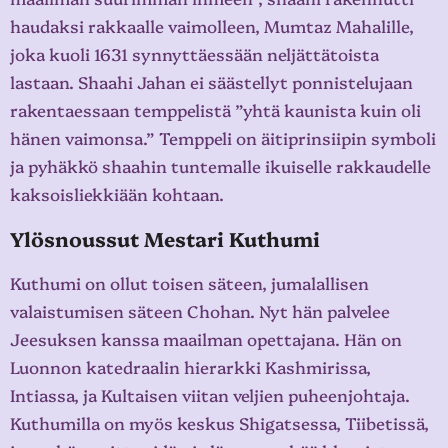
haudaksi rakkaalle vaimolleen, Mumtaz Mahalille,
joka kuoli 1631 synnyttäessään neljättätoista
lastaan. Shaahi Jahan ei säästellyt ponnistelujaan
rakentaessaan temppelistä ”yhtä kaunista kuin oli
hänen vaimonsa.” Temppeli on äitiprinsiipin symboli
ja pyhäkkö shaahin tuntemalle ikuiselle rakkaudelle
kaksoisliekkiään kohtaan.
Ylösnoussut Mestari Kuthumi
Kuthumi on ollut toisen säteen, jumalallisen
valaistumisen säteen Chohan. Nyt hän palvelee
Jeesuksen kanssa maailman opettajana. Hän on
Luonnon katedraalin hierarkki Kashmirissa,
Intiassa, ja Kultaisen viitan veljien puheenjohtaja.
Kuthumilla on myös keskus Shigatsessa, Tiibetissä,