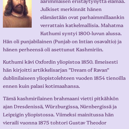
äärimmäisen eristäytynyttä elämää.
Julkiset merkinnät hänen
elämästään ovat parhaimmillaankin
verrattain katkelmallisia. Mahatma
Kuthumi syntyi 1800-luvun alussa.
Hän oli punjabilainen (Punjab on Intian osavaltio) ja
hänen perheensä oli asettunut Kashmiriin.
Kuthumi kävi Oxfordin yliopistoa 1850. Ilmeisesti
hän kirjoitti artikkelisarjan ”Dream of Ravan”
dublinilaiseen yliopistolehteen vuoden 1854 tienoilla
ennen kuin palasi kotimaahansa.
Tämä kashmirilainen brahmaani vietti pitkähkön
ajan Dresdenissä, Würzburgissa, Nürnbergissä ja
Leipzigin yliopistossa. Viimeksi mainitussa hän
vieraili vuonna 1875 tohtori Gustav Theodor