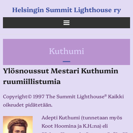
Helsingin Summit Lighthouse ry
Helsingin Summit Lighthouse ry
Kuthumi
Opetukset
Verkkokauppa
Ylösnoussut Mestari Kuthumin
ruumiillistumia
Uutiset
Linkkejä
Copyright© 1997 The Summit Lighthouse® Kaikki
oikeudet pidätetään.
Adepti Kuthumi (tunnetaan myös
Koot Hoomina ja K.H.:na) eli