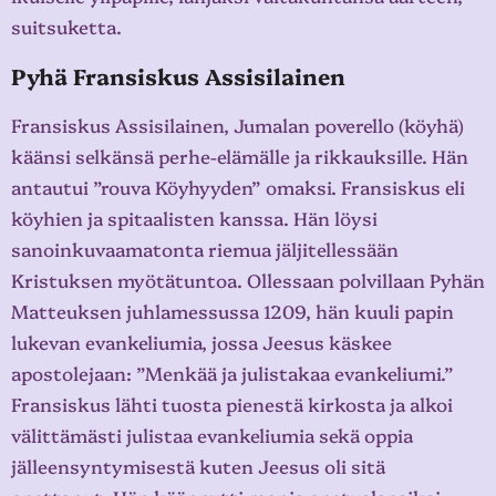
suitsuketta.
Pyhä Fransiskus Assisilainen
Fransiskus Assisilainen, Jumalan poverello (köyhä)
käänsi selkänsä perhe-elämälle ja rikkauksille. Hän
antautui ”rouva Köyhyyden” omaksi. Fransiskus eli
köyhien ja spitaalisten kanssa. Hän löysi
sanoinkuvaamatonta riemua jäljitellessään
Kristuksen myötätuntoa. Ollessaan polvillaan Pyhän
Matteuksen juhlamessussa 1209, hän kuuli papin
lukevan evankeliumia, jossa Jeesus käskee
apostolejaan: ”Menkää ja julistakaa evankeliumi.”
Fransiskus lähti tuosta pienestä kirkosta ja alkoi
välittämästi julistaa evankeliumia sekä oppia
jälleensyntymisestä kuten Jeesus oli sitä