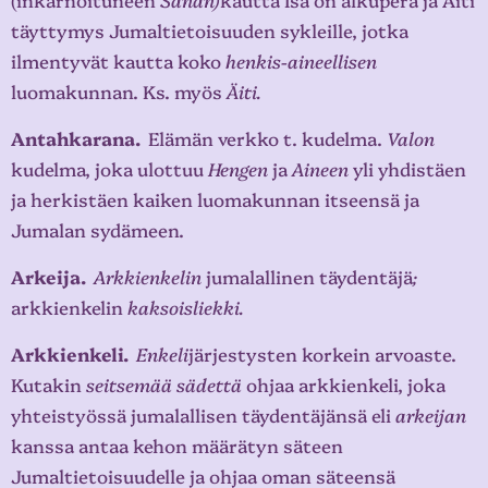
täyttymys Jumaltietoisuuden sykleille, jotka
ilmentyvät kautta koko
henkis-aineellisen
luomakunnan. Ks. myös
Äiti.
Antahkarana.
Elämän verkko t. kudelma.
Valon
kudelma, joka ulottuu
Hengen
ja
Aineen
yli yhdistäen
ja herkistäen kaiken luomakunnan itseensä ja
Jumalan sydämeen.
Arkei
j
a.
Arkkienkelin
jumalallinen täydentäjä
;
arkkienkelin
kaksoisliekki.
Arkkienkeli.
Enkeli
järjestysten korkein arvoaste.
Kutakin
seitsemää sädettä
ohjaa arkkienkeli, joka
yhteistyössä jumalallisen täydentäjänsä eli
arkei
j
an
kanssa antaa kehon määrätyn säteen
Jumaltietoisuudelle ja ohjaa oman säteensä