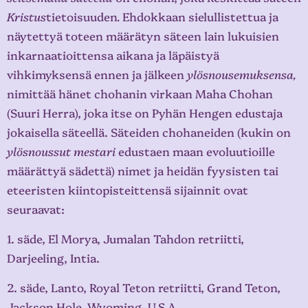
Kristus
tietoisuuden
.
Ehdokkaan sielullistettua ja
näytettyä toteen määrätyn säteen lain lukuisien
inkarnaatioittensa aikana ja läpäistyä
vihkimyksensä ennen ja jälkeen
ylösnousemuksensa,
nimittää hänet chohanin virkaan Maha Chohan
(Suuri Herra), joka itse on Pyhän Hengen edustaja
jokaisella säteellä. Säteiden chohaneiden (kukin on
ylösnoussut mestari
edustaen maan evoluutioille
määrättyä sädettä) nimet ja heidän fyysisten tai
eteeristen kiintopisteittensä sijainnit ovat
seuraavat:
1. säde, El Morya, Jumalan Tahdon retriitti,
Darjeeling, Intia.
2. säde, Lanto, Royal Teton retriitti, Grand Teton,
Jackson Hole, Wyoming, U.S.A.