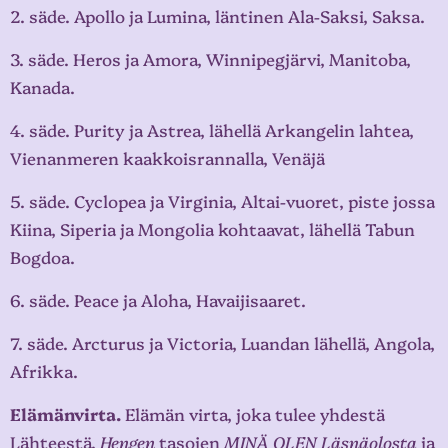
2. säde. Apollo ja Lumina, läntinen Ala-Saksi, Saksa.
3. säde. Heros ja Amora, Winnipegjärvi, Manitoba,
Kanada.
4. säde. Purity ja Astrea, lähellä Arkangelin lahtea,
Vienanmeren kaakkoisrannalla, Venäjä
5. säde. Cyclopea ja Virginia, Altai-vuoret, piste jossa
Kiina, Siperia ja Mongolia kohtaavat, lähellä Tabun
Bogdoa.
6. säde. Peace ja Aloha, Havaijisaaret.
7. säde. Arcturus ja Victoria, Luandan lähellä, Angola,
Afrikka.
Elämänvirta.
Elämän virta, joka tulee yhdestä
Lähteestä,
Hengen
tasojen
MINÄ OLEN Läsnäolosta
ja