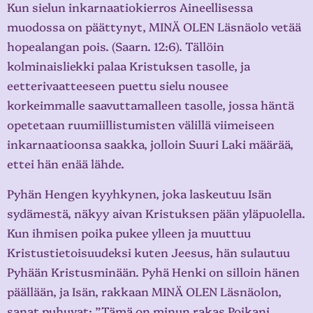
Kun sielun inkarnaatiokierros Aineellisessa
muodossa on päättynyt, MINÄ OLEN Läsnäolo vetää
hopealangan pois. (Saarn. 12:6). Tällöin
kolminaisliekki palaa Kristuksen tasolle, ja
eetterivaatteeseen puettu sielu nousee
korkeimmalle saavuttamalleen tasolle, jossa häntä
opetetaan ruumiillistumisten välillä viimeiseen
inkarnaatioonsa saakka, jolloin Suuri Laki määrää,
ettei hän enää lähde.
Pyhän Hengen kyyhkynen, joka laskeutuu Isän
sydämestä, näkyy aivan Kristuksen pään yläpuolella.
Kun ihmisen poika pukee ylleen ja muuttuu
Kristustietoisuudeksi kuten Jeesus, hän sulautuu
Pyhään Kristusminään. Pyhä Henki on silloin hänen
päällään, ja Isän, rakkaan MINÄ OLEN Läsnäolon,
sanat puhuvat: ”Tämä on minun rakas Poikani,