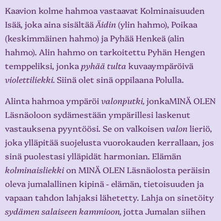
Kaavion kolme hahmoa vastaavat Kolminaisuuden
Isää, joka aina sisältää
Äidin
(ylin hahmo), Poikaa
(keskimmäinen hahmo) ja Pyhää Henkeä (alin
hahmo). Alin hahmo on tarkoitettu Pyhän Hengen
temppeliksi, jonka
pyhää tulta
kuvaaympäröivä
violettiliekki.
Siinä olet sinä oppilaana Polulla.
Alinta hahmoa ympäröi
valonputki,
jonkaMINÄ OLEN
Läsnäoloon sydämestään ympärillesi laskenut
vastauksena pyyntöösi. Se on valkoisen
valon
lieriö,
joka ylläpitää suojelusta vuorokauden kerrallaan, jos
sinä puolestasi ylläpidät harmonian. Elämän
kolminaisliekki
on MINÄ OLEN Läsnäolosta peräisin
oleva jumalallinen kipinä - elämän, tietoisuuden ja
vapaan tahdon lahjaksi lähetetty. Lahja on sinetöity
sydämen salaiseen kammioon,
jotta Jumalan siihen