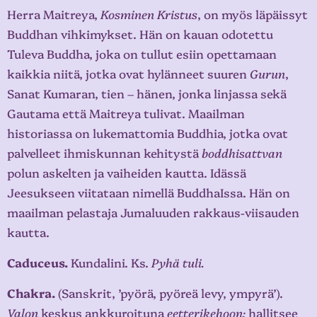
Herra Maitreya,
Kosminen Kristus
, on myös läpäissyt
Buddhan vihkimykset. Hän on kauan odotettu
Tuleva Buddha, joka on tullut esiin opettamaan
kaikkia niitä, jotka ovat hylänneet suuren
Gurun
,
Sanat Kumaran, tien – hänen, jonka linjassa sekä
Gautama että Maitreya tulivat. Maailman
historiassa on lukemattomia Buddhia, jotka ovat
palvelleet ihmiskunnan kehitystä
boddhisattvan
polun askelten ja vaiheiden kautta. Idässä
Jeesukseen viitataan nimellä BuddhaIssa. Hän on
maailman pelastaja Jumaluuden rakkaus-viisauden
kautta.
Caduceus.
Kundalini. Ks.
Pyhä tuli.
Chakra.
(Sanskrit, ’pyörä, pyöreä levy, ympyrä’).
Valon
keskus ankkuroituna
eetterikehoon;
hallitsee