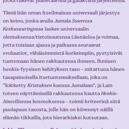
Tämä Isän oman Itseilmaisun universaali järjestys
on keino, jonka avulla Jumala
Suuressa
Keskusauringossa
laskee universaalin
olemuksensa/tietoisuutensa Läsnäoloa ja voimaa,
jotta toisiaan ajassa ja paikassa seuraavat
evoluutiot, vähäisimmistä korkeimpiin, pystyisivät
tuntemaan hänen rakkautensa ihmeen. Ihmisen
henkis-fyysisen kehityksen taso – mitattuna hänen
tasapainoisella itsetuntemuksellaan, joka on
”kätketty
Kristuksen
kanssa Jumalaan”, ja Lain
toteen näyttämisellä rakkautensa kautta
Henkis-
Aineellisessa
kosmoksessa – toimii kriteerinä siitä
puolapuun tasosta, jolle hän on kiivennyt näillä
elämän tikkailla, jota hierarkiaksi kutsutaan.