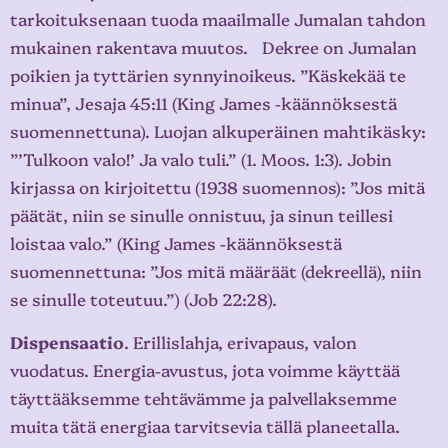
tarkoituksenaan tuoda maailmalle Jumalan tahdon
mukainen rakentava muutos. Dekree on Jumalan
poikien ja tyttärien synnyinoikeus. ”Käskekää te
minua”, Jesaja 45:11 (King James -käännöksestä
suomennettuna). Luojan alkuperäinen mahtikäsky:
”’Tulkoon valo!’ Ja valo tuli.” (1. Moos. 1:3). Jobin
kirjassa on kirjoitettu (1938 suomennos): ”Jos mitä
päätät, niin se sinulle onnistuu, ja sinun teillesi
loistaa valo.” (King James -käännöksestä
suomennettuna: ”Jos mitä määräät (dekreellä), niin
se sinulle toteutuu.”) (Job 22:28).
Dispensaatio
. Erillislahja, erivapaus, valon
vuodatus. Energia-avustus, jota voimme käyttää
täyttääksemme tehtävämme ja palvellaksemme
muita tätä energiaa tarvitsevia tällä planeetalla.