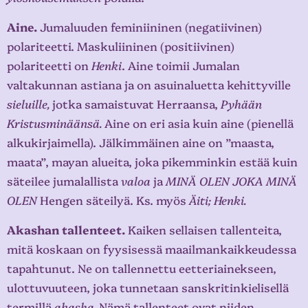
Aine.
Jumaluuden feminiininen (negatiivinen)
polariteetti. Maskuliininen (positiivinen)
polariteetti on
Henki
. Aine toimii Jumalan
valtakunnan astiana ja on asuinaluetta kehittyville
sieluille,
jotka samaistuvat Herraansa,
Pyhään
Kristusminäänsä.
Aine on eri asia kuin aine (pienellä
alkukirjaimella). Jälkimmäinen aine on ”maasta,
maata”, mayan alueita, joka pikemminkin estää kuin
säteilee jumalallista
valoa
ja
MINÄ OLEN JOKA MINÄ
OLEN
Hengen säteilyä. Ks. myös
Äiti; Henki.
Akashan tallenteet.
Kaiken sellaisen tallenteita,
mitä koskaan on fyysisessä maailmankaikkeudessa
tapahtunut. Ne on tallennettu eetteriainekseen,
ulottuvuuteen, joka tunnetaan sanskritinkielisellä
termillä
akasha.
Nämä tallenteet ovat niiden