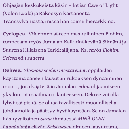
Ohjaajan keskuksista käsin – Intian Cave of Light
(Valon Luola) ja Rakoczyn kartanosta
Transsylvaniasta, missä hän toimii hierarkkina.
Cyclopea.
Viidennen säteen maskuliininen Elohim,
tunnetaan myös Jumalan Kaikkinäkevänä Silmänä ja
Suurena Hiljaisena Tarkkailijana. Ks. myös
Elohim;
Seitsemän sädettä.
Dekree.
Ylösnousseiden mestareiden
oppilaiden
käyttämä ääneen lausutun rukouksen dynaaminen
muoto, jota käytetään Jumalan
valon
ohjaamiseen
yksilön tai maailman tilanteeseen. Dekree voi olla
lyhyt tai pitkä. Se alkaa tavallisesti muodollisella
johdannolla ja päättyy hyväksyntään. Se on Jumalan
käskyvaltainen
Sana
ihmisessä
MINÄ OLEN
Läsnäolon
ja elävän
Kristuksen
nimeen lausuttuna,