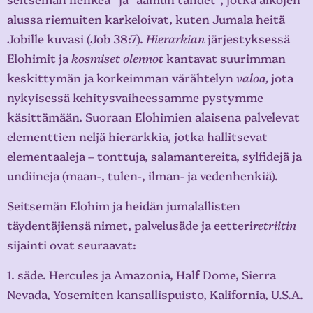
alussa riemuiten karkeloivat, kuten Jumala heitä
Jobille kuvasi (Job 38:7).
Hierarkian
järjestyksessä
Elohimit ja
kosmiset olennot
kantavat suurimman
keskittymän ja korkeimman värähtelyn
valoa,
jota
nykyisessä kehitysvaiheessamme pystymme
käsittämään. Suoraan Elohimien alaisena palvelevat
elementtien neljä hierarkkia, jotka hallitsevat
elementaaleja – tonttuja, salamantereita, sylfidejä ja
undiineja (maan-, tulen-, ilman- ja vedenhenkiä).
Seitsemän Elohim ja heidän jumalallisten
täydentäjiensä nimet, palvelusäde ja eetteri
retriitin
sijainti ovat seuraavat:
1. säde. Hercules ja Amazonia, Half Dome, Sierra
Nevada, Yosemiten kansallispuisto, Kalifornia, U.S.A.