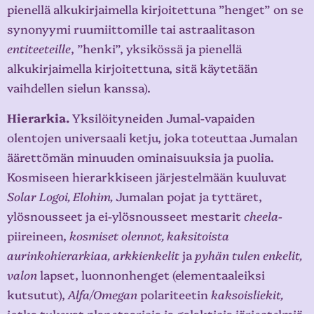
pienellä alkukirjaimella kirjoitettuna ”henget” on se
synonyymi ruumiittomille tai astraalitason
entiteeteille
, ”henki”, yksikössä ja pienellä
alkukirjaimella kirjoitettuna, sitä käytetään
vaihdellen sielun kanssa).
Hierarkia.
Yksilöityneiden Jumal-vapaiden
olentojen universaali ketju, joka toteuttaa Jumalan
äärettömän minuuden ominaisuuksia ja puolia.
Kosmiseen hierarkkiseen järjestelmään kuuluvat
Solar Logoi, Elohim,
Jumalan pojat ja tyttäret,
ylösnousseet ja ei-ylösnousseet mestarit
cheela-
piireineen,
kosmiset olennot, kaksitoista
aurinkohierarkiaa, arkkienkelit
ja
pyhän tulen enkelit,
valon
lapset, luonnonhenget (elementaaleiksi
kutsutut),
Alfa/Omegan
polariteetin
kaksoisliekit,
jotka tukevat planetaarisia ja galaktisia järjestelmiä.