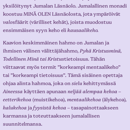
yksilöitynyt Jumalan Läsnäolo. Jumalallinen monadi
koostuu MINÄ OLEN Läsnäolosta, jota ympäröivät
valo
sfäärit (värilliset kehät), joista muodostuu
ensimmäisen syyn keho eli
kausaalikeho.
Kaavion keskimmäinen hahmo on Jumalan ja
ihmisen välinen välittäjähahmo,
Pyhä Kristusminä,
Todellinen Minä tai Kristus
tietoisuus
.
Tähän
viittaavat myös termit ”korkeampi mentaalikeho”
tai ”korkeampi tietoisuus”. Tämä sisäinen opettaja
ohjaa alinta hahmoa, joka on
sielu
kehittymässä
Aineessa
käyttäen apunaan
neljää alempaa kehoa –
eetterikehoa
(muistikehoa),
mentaalikehoa
(älykehoa)
,
halukehoa
ja
fyysistä kehoa –
tasapainottaakseen
karmansa ja toteuttaakseen jumalallisen
suunnitelmansa.