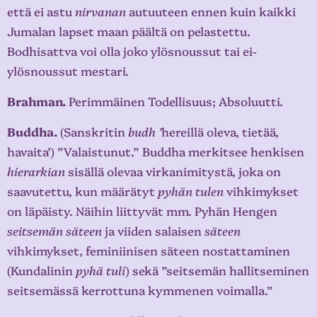
että ei astu
nirvanan
autuuteen ennen kuin kaikki
Jumalan lapset maan päältä on pelastettu.
Bodhisattva voi olla joko ylösnoussut tai ei-
ylösnoussut mestari.
Brahman.
Perimmäinen Todellisuus; Absoluutti.
Buddha.
(Sanskritin
budh ’
hereillä oleva, tietää,
havaita’) ”Valaistunut.” Buddha merkitsee henkisen
hierarkian
sisällä olevaa virkanimitystä, joka on
saavutettu, kun määrätyt
pyhän tulen
vihkimykset
on läpäisty. Näihin liittyvät mm. Pyhän Hengen
seitsemän säteen
ja viiden salaisen
säteen
vihkimykset, feminiinisen säteen nostattaminen
(Kundalinin
pyhä tuli
) sekä ”seitsemän hallitseminen
seitsemässä kerrottuna kymmenen voimalla.”