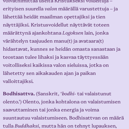
voivatnimittää useita Kristukseksi voideltuja –
erityisen suurella
valon
määrällä varustettuja – ja
lähettää heidät maailman opettajiksi ja tien
näyttäjiksi. Kristusvoidellut näyttävät toteen
määrättynä ajankohtana
Logoksen
lain, jonka
värähtelyn taajuuden manu(t) ja avataara(t)
hidastavat, kunnes se heidän omasta sanastaan ja
teostaan tulee lihaksi ja kasvaa täyttyessään
voitolliseksi kaikissa valon sieluissa, jotka on
lähetetty sen aikakauden ajan ja paikan
valloittajiksi.
Bodhisattva.
(Sanskrit, ‘
bodhi-
tai valaistunut
olento.’) Olento, jonka kohtalona on valaistumisen
saavuttaminen tai jonka energia ja voima
suuntautuu valaistumiseen. Bodhisattvan on määrä
tulla
Buddhaksi
, mutta hän on tehnyt lupauksen,