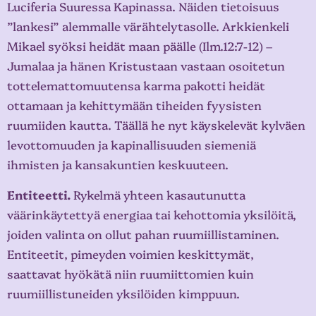
Luciferia Suuressa Kapinassa. Näiden tietoisuus
”lankesi” alemmalle värähtelytasolle. Arkkienkeli
Mikael syöksi heidät maan päälle (Ilm.12:7-12) –
Jumalaa ja hänen Kristustaan vastaan osoitetun
tottelemattomuutensa karma pakotti heidät
ottamaan ja kehittymään tiheiden fyysisten
ruumiiden kautta. Täällä he nyt käyskelevät kylväen
levottomuuden ja kapinallisuuden siemeniä
ihmisten ja kansakuntien keskuuteen.
Entiteetti.
Rykelmä yhteen kasautunutta
väärinkäytettyä energiaa tai kehottomia yksilöitä,
joiden valinta on ollut pahan ruumiillistaminen.
Entiteetit, pimeyden voimien keskittymät,
saattavat hyökätä niin ruumiittomien kuin
ruumiillistuneiden yksilöiden kimppuun.