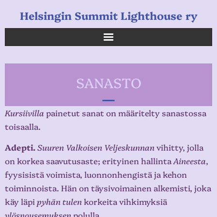
Helsingin Summit Lighthouse ry
Helsingin Summit Lighthouse ry
SANASTO
Opetukset
Verkkokauppa
Kursiivilla
painetut sanat on määritelty sanastossa
toisaalla.
Uutiset
Adepti.
Suuren Valkoisen Veljeskunnan
vihitty, jolla
Linkkejä
on korkea saavutusaste; erityinen hallinta
Aineesta
,
fyysisistä voimista, luonnonhengistä ja kehon
toiminnoista. Hän on täysivoimainen alkemisti, joka
käy läpi
pyhän tulen
korkeita vihkimyksiä
ylösnousemuksen
polulla.