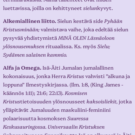
luettavissa, joilla on kehittyneet
sielun
kyvyt.
Alkemiallinen liitto.
Sielun kestävä side
Pyhään
Kristusminään;
valmistava vaihe, joka edeltää sielun
pysyvää yhdistymistä
MINÄ OLEN Läsnäoloon
ylösnousemuksen
rituaalissa. Ks. myös
Sielu;
Sydämen salainen kammio.
Alfa ja Omega.
Isä-Äiti Jumalan jumalallinen
kokonaisuus, jonka Herra
Kristus
vahvisti ”alkuna ja
loppuna” Ilmestyskirjassa. (Ilm. 1:8, (King James -
käännös 1:11); 21:6; 22:13).
Kosmisen
Kristus
tietoisuuden ylösnousseet
kaksoisliekit,
jotka
ylläpitävät Jumaluuden maskuliini-feminiini
polaarisuutta kosmoksen
Suuressa
Keskusauringossa. Universaalin Kristuksen
(inkarnoituneen
Sanan
)
kautta Isä on alkuperä ja Äiti