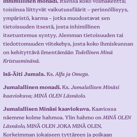
Inhimillinen monadi.
Itsensä koko voimakenttä;
toisiinsa liittyvät vaikutussfäärit – perinnöllisyys,
ympäristö, karma – jotka muodostavat sen
tietoisuuden itsestä, josta inhimillinen
itsetuntemus syntyy. Alemman tietoisuuden tai
tiedottomuuden viitekehys, josta koko ihmiskunnan
on kehityttävä ilmentämään
Todellinen Minä
Kristusminänä.
Isä-Äiti Jumala.
Ks.
Alfa ja Omega.
Jumalallinen monadi.
Ks.
Jumalallisen Minäsi
kaaviokuva; MINÄ OLEN Läsnäolo.
Jumalallisen Minäsi kaaviokuva.
Kaaviossa
näemme kolme hahmoa. Ylin hahmo on
MINÄ OLEN
Läsnäolo,
MINÄ OLEN JOKA MINÄ OLEN
,
Korkeimman jokaiseen tyttäreen ja poikaan