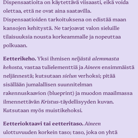
Dispensaatioita on käytettävä viisaasti, eikä voida
olettaa, että ne ovat aina saatavilla.
Dispensaatioiden tarkoituksena on edistää maan
kansojen kehitystä. Ne tarjoavat valon sieluille
tilaisuuksia nousta korkeammalle ja nopeuttaa
polkuaan.
Eetterikeho.
Yksi ihmisen
neljästä alemmasta
kehosta,
vastaa tulielementtiä ja
Aineen
ensimmäistä
neljännestä; kutsutaan
sielun
verhoksi; pitää
sisällään jumalallisen suunnitelman
rakennuskaavion (blueprint) ja muodon maailmassa
ilmennettävän
Kristus-
täydellisyyden kuvan.
Kutsutaan myös muistikehoksi.
Eetterioktaavi tai eetteritaso.
Aineen
ulottuvuuden korkein taso; taso, joka on yhtä