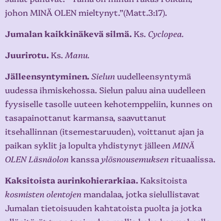
johon MINÄ OLEN mieltynyt.”(Matt.3:17).
Jumalan kaikkinäkevä silmä.
Ks.
Cyclopea.
Juurirotu.
Ks.
Manu.
Jälleensyntyminen.
Sielun
uudelleensyntymä
uudessa ihmiskehossa. Sielun paluu aina uudelleen
fyysiselle tasolle uuteen kehotemppeliin, kunnes on
tasapainottanut karmansa, saavuttanut
itsehallinnan (itsemestaruuden), voittanut ajan ja
paikan syklit ja lopulta yhdistynyt jälleen
MINÄ
OLEN Läsnäolon
kanssa
ylösnousemuksen
rituaalissa.
Kaksitoista aurinkohierarkiaa.
Kaksitoista
kosmisten olentojen
mandalaa, jotka sielullistavat
Jumalan tietoisuuden kahtatoista puolta ja jotka