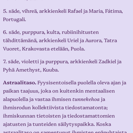
5. säde, vihreä, arkkienkeli Rafael ja Maria, Fátima,
Portugali.
6. säde, purppura, kulta, rubiinihitusten
tähdittämänä, arkkienkeli Uriel ja Aurora, Tatra
Vuoret, Krakovasta etelään, Puola.
7. säde, violetti ja purppura, arkkienkeli Zadkiel ja
Pyhä Amethyst, Kuuba.
Astraalitaso.
Fyysisentoisella puolella oleva ajan ja
paikan taajuus, joka on kuitenkin mentaalisen
alapuolella ja vastaa ihmisen
tunnekehoa
ja
ihmisrodun kollektiivista tiedostamatonta;
ihmiskunnan tietoisten ja tiedostamattomien
ajatusten ja tunteiden säilytyspaikka. Koska
astraalitaso on samentunut ihmisten epäpuhtaista