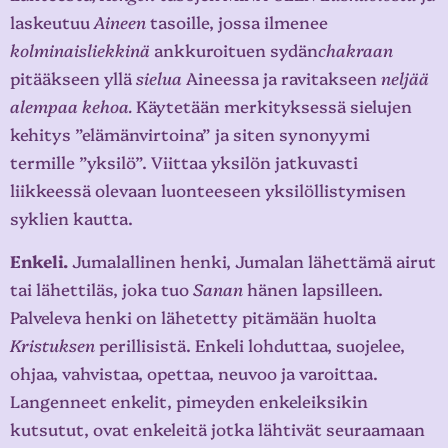
laskeutuu
Aineen
tasoille, jossa ilmenee
kolminaisliekkinä
ankkuroituen sydän
chakraan
pitääkseen yllä
sielua
Aineessa ja ravitakseen
neljää
alempaa kehoa.
Käytetään merkityksessä sielujen
kehitys ”elämänvirtoina” ja siten synonyymi
termille ”yksilö”. Viittaa yksilön jatkuvasti
liikkeessä olevaan luonteeseen yksilöllistymisen
syklien kautta.
Enkeli.
Jumalallinen henki, Jumalan lähettämä airut
tai lähettiläs, joka tuo
Sanan
hänen lapsilleen.
Palveleva henki on lähetetty pitämään huolta
Kristuksen
perillisistä. Enkeli lohduttaa, suojelee,
ohjaa, vahvistaa, opettaa, neuvoo ja varoittaa.
Langenneet enkelit, pimeyden enkeleiksikin
kutsutut, ovat enkeleitä jotka lähtivät seuraamaan