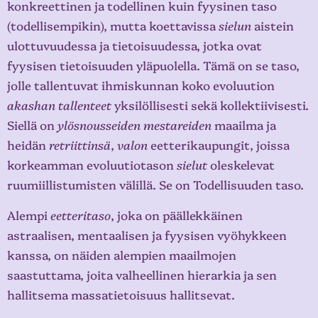
konkreettinen ja todellinen kuin fyysinen taso
(todellisempikin), mutta koettavissa
sielun
aistein
ulottuvuudessa ja tietoisuudessa, jotka ovat
fyysisen tietoisuuden yläpuolella. Tämä on se taso,
jolle tallentuvat ihmiskunnan koko evoluution
akashan tallenteet
yksilöllisesti sekä kollektiivisesti.
Siellä on
ylösnousseiden mestareiden
maailma ja
heidän
retriittinsä
,
valon
eetterikaupungit, joissa
korkeamman evoluutiotason
sielut
oleskelevat
ruumiillistumisten välillä. Se on Todellisuuden taso.
Alempi
eetteritaso
, joka on päällekkäinen
astraalisen, mentaalisen ja fyysisen vyöhykkeen
kanssa, on näiden alempien maailmojen
saastuttama, joita valheellinen hierarkia ja sen
hallitsema massatietoisuus hallitsevat.