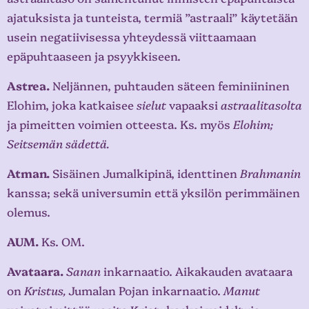
ajatuksista ja tunteista, termiä ”astraali” käytetään
usein negatiivisessa yhteydessä viittaamaan
epäpuhtaaseen ja psyykkiseen.
Astrea.
Neljännen, puhtauden säteen feminiininen
Elohim, joka katkaisee
sielut
vapaaksi
astraalitasolta
ja pimeitten voimien otteesta. Ks. myös
Elohim;
Seitsemän sädettä.
Atman.
Sisäinen Jumalkipinä, identtinen
Brahmanin
kanssa; sekä universumin että yksilön perimmäinen
olemus.
AUM.
Ks. OM.
Avataara.
Sanan
inkarnaatio. Aikakauden avataara
on
Kristus,
Jumalan Pojan inkarnaatio.
Manut