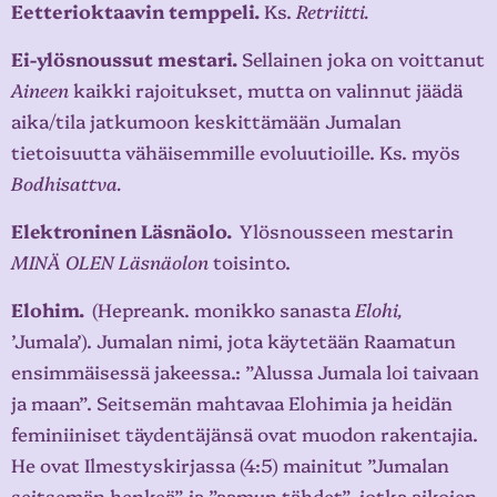
Eetterioktaavin temppeli.
Ks.
Retriitti.
Ei-ylösnoussut mestari.
Sellainen joka on voittanut
Aineen
kaikki rajoitukset, mutta on valinnut jäädä
aika/tila jatkumoon keskittämään Jumalan
tietoisuutta vähäisemmille evoluutioille. Ks. myös
Bodhisattva.
Elektroninen Läsnäolo.
Ylösnousseen mestarin
MINÄ OLEN Läsnäolon
toisinto.
Elohim.
(Hepreank. monikko sanasta
Elohi,
’Jumala’). Jumalan nimi, jota käytetään Raamatun
ensimmäisessä jakeessa.: ”Alussa Jumala loi taivaan
ja maan”. Seitsemän mahtavaa Elohimia ja heidän
feminiiniset täydentäjänsä ovat muodon rakentajia.
He ovat Ilmestyskirjassa (4:5) mainitut ”Jumalan
seitsemän henkeä” ja ”aamun tähdet”, jotka aikojen