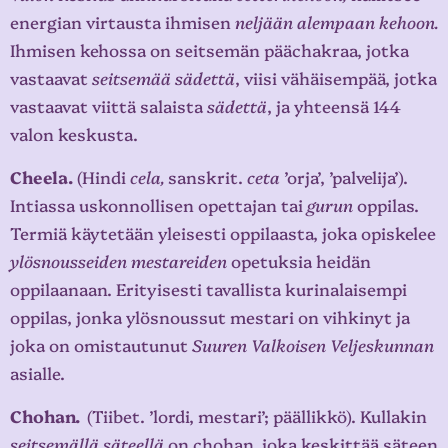
energian virtausta ihmisen
neljään alempaan kehoon.
Ihmisen kehossa on seitsemän päächakraa, jotka
vastaavat
seitsemää sädettä
, viisi vähäisempää, jotka
vastaavat viittä salaista
sädettä
, ja yhteensä 144
valon keskusta.
Cheela.
(Hindi
cela,
sanskrit.
ceta
’orja’, ’palvelija’).
Intiassa uskonnollisen opettajan tai
gurun
oppilas.
Termiä käytetään yleisesti oppilaasta, joka opiskelee
ylösnousseiden mestareiden
opetuksia heidän
oppilaanaan. Erityisesti tavallista kurinalaisempi
oppilas, jonka ylösnoussut mestari on vihkinyt ja
joka on omistautunut
Suuren Valkoisen Veljeskunnan
asialle.
Chohan.
(Tiibet. ’lordi, mestari’; päällikkö). Kullakin
seitsemällä säteellä
on chohan, joka keskittää säteen