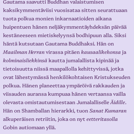
Gautama saavutti Buddhan valaistumisen
kaksikymmentäviisi vuosisataa sitten seurattuaan
tuota polkua monien inkarnaatioiden aikana
huipentuen hänen neljäkymmentäyhdeksän päivää
kestäneeseen mietiskelyynsä bodhipuun alla. Siksi
häntä kutsutaan Gautama Buddhaksi. Hän on
Maailman Herran
virassa pitäen
kausaalikehonsa
ja
kolminaisliekkinsä
kautta jumalallista kipinää ja
tietoisuutta niissä maapallolla kehittyvissä, jotka
ovat lähestymässä henkilökohtaisen Kristukseuden
polkua. Hänen planeettaa ympäröivä rakkauden ja
viisauden auransa kumpuaa hänen vertaansa vailla
olevasta omistautumisestaan Jumalalliselle
Äidille
.
Hän on Shamballan hierarkki, tuon
Sanat Kumaran
alkuperäisen retriitin, joka on nyt
eetteritasolla
Gobin autiomaan yllä.