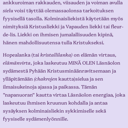
ankkuroiman rakkauden, viisauden ja voiman avulla
sielu
voisi täyttää olemassaolonsa tarkoituksen
fyysisellä tasolla. Kolminaisliekistä käytetään myös
nimityksiä Kristusliekki ja Vapauden liekki tai fleur-
de-lis
.
Liekki on ihmisen jumalallisuuden kipinä,
hänen mahdollisuutensa tulla Kristukseksi.
Hopealanka (tai
kristallilanka)
on elämän virtaus,
elämänvirta
, joka laskeutuu MINÄ OLEN Läsnäolon
sydämestä Pyhään Kristusminäänravitsemaan ja
ylläpitämään
(chakrojen
kautta)sielua ja sen
ilmaisukeinoja ajassa ja paikassa. Tämän
”napanuoran” kautta virtaa Läsnäolon energiaa, joka
laskeutuu ihmisen kruunun kohdalla ja antaa
sysäyksen kolminaisliekin sykkimiselle sekä
fyysiselle sydämenlyönnille.