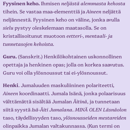
Fyysinen keho.
Ihmisen
neljästä alemmasta kehosta
tihein. Se vastaa maa-elementtiä ja
Aineen
neljättä
neljännestä. Fyysinen keho on väline, jonka avulla
sielu
pystyy oleskelemaan maatasolla. Se on
kristallisoitunut muotoon
eetteri-, mentaali- ja
tunne
tasojen
kehoista.
Guru.
(Sanskrit.) Henkilökohtainen uskonnollinen
opettaja ja henkinen opas; jolla on korkea saavutus.
Guru voi olla ylösnoussut tai ei-ylösnoussut.
Henki
. Jumaluuden maskuliininen polariteetti,
Ainee
n
koordinaatti. Jumala Isänä, jonka polaarisuus
välttämättä sisältää Jumalan
Äitinä
, ja tunnetaan
siitä syystä
Isä-Äiti Jumalana
.
MINÄ OLEN Läsnäolon
taso, täydellisyyden taso,
ylösnousseiden mestareiden
olinpaikka Jumalan valtakunnassa. (Kun termi on