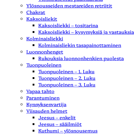
Ylösnousseiden mestareiden retriitit
Chakrat
Kaksoisliekit
Kaksoisliekki – tositarina
Kaksoisliekki – kysymyksiä ja vastauksia
Kolminaisliekki
Kolminaisliekin tasapainottaminen
Luonnonhenget
Rukouksia luonnonhenkien puolesta
Tuonpuoleinen
Tuonpuoleinen – 1. Luku
Tuonpuoleinen – 2. Luku
Tuonpuoleinen – 3. Luku
Vapaa tahto
Parantuminen
Kynnyksenvartija
Viisauden helmet
Jeesus – enkelit
Jeesus – sääilmiöt
Kuthumi – ylösnousemus