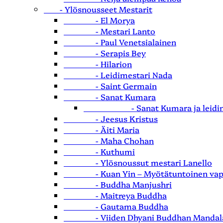
- Ylösnousseet Mestarit
- El Morya
- Mestari Lanto
- Paul Venetsialainen
- Serapis Bey
- Hilarion
- Leidimestari Nada
- Saint Germain
- Sanat Kumara
- Sanat Kumara ja leidimes
- Jeesus Kristus
- Äiti Maria
- Maha Chohan
- Kuthumi
- Ylösnoussut mestari Lanello
- Kuan Yin – Myötätuntoinen vapa
- Buddha Manjushri
- Maitreya Buddha
- Gautama Buddha
- Viiden Dhyani Buddhan Mandal