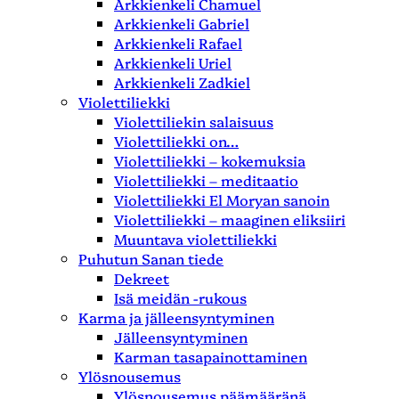
Arkkienkeli Chamuel
Arkkienkeli Gabriel
Arkkienkeli Rafael
Arkkienkeli Uriel
Arkkienkeli Zadkiel
Violettiliekki
Violettiliekin salaisuus
Violettiliekki on…
Violettiliekki – kokemuksia
Violettiliekki – meditaatio
Violettiliekki El Moryan sanoin
Violettiliekki – maaginen eliksiiri
Muuntava violettiliekki
Puhutun Sanan tiede
Dekreet
Isä meidän -rukous
Karma ja jälleensyntyminen
Jälleensyntyminen
Karman tasapainottaminen
Ylösnousemus
Ylösnousemus päämääränä