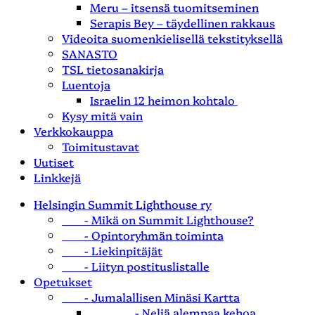
Meru – itsensä tuomitseminen
Serapis Bey – täydellinen rakkaus
Videoita suomenkielisellä tekstityksellä
SANASTO
TSL tietosanakirja
Luentoja
Israelin 12 heimon kohtalo
Kysy mitä vain
Verkkokauppa
Toimitustavat
Uutiset
Linkkejä
Helsingin Summit Lighthouse ry
- Mikä on Summit Lighthouse?
- Opintoryhmän toiminta
- Liekinpitäjät
- Liityn postituslistalle
Opetukset
- Jumalallisen Minäsi Kartta
- Neljä alempaa kehoa