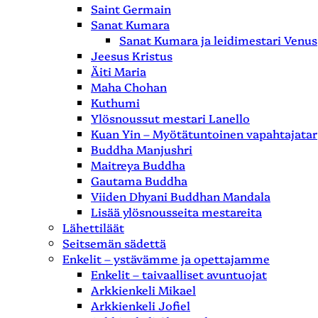
Saint Germain
Sanat Kumara
Sanat Kumara ja leidimestari Venus
Jeesus Kristus
Äiti Maria
Maha Chohan
Kuthumi
Ylösnoussut mestari Lanello
Kuan Yin – Myötätuntoinen vapahtajatar
Buddha Manjushri
Maitreya Buddha
Gautama Buddha
Viiden Dhyani Buddhan Mandala
Lisää ylösnousseita mestareita
Lähettiläät
Seitsemän sädettä
Enkelit – ystävämme ja opettajamme
Enkelit – taivaalliset avuntuojat
Arkkienkeli Mikael
Arkkienkeli Jofiel