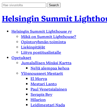
Helsingin Summit Lightho
Helsingin Summit Lighthouse ry
Mikä on Summit Lighthouse?
Opintoryhmän toiminta
Liekinpitäjät
Liityn postituslistalle
Opetukset
Jumalallisen Minäsi Kartta
Neljä alempaa kehoa
Ylösnousseet Mestarit
El Morya
Mestari Lanto
Paul Venetsialainen
Serapis Bey
Hilarion
Leidimestari Nada