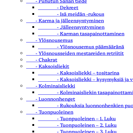
- Puhutun Sanan tiede
- Dekreet
- Isä meidän -rukous
- Karma ja jälleensyntyminen
- Jälleensyntyminen
- Karman tasapainottaminen
- Ylösnousemus
- Ylösnousemus päämääränä
- Ylösnousseiden mestareiden retriitit
- Chakrat
- Kaksoisliekit
- Kaksoisliekki – tositarina
- Kaksoisliekki – kysymyksiä ja va
- Kolminaisliekki
- Kolminaisliekin tasapainottam
- Luonnonhenget
- Rukouksia luonnonhenkien puol
- Tuonpuoleinen
- Tuonpuoleinen – 1. Luku
- Tuonpuoleinen – 2. Luku
- Tuonpuoleinen – 3. Luku