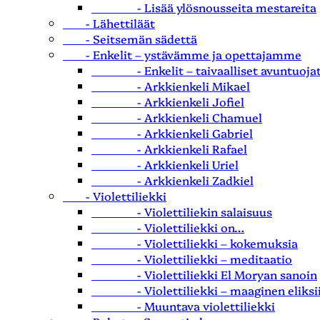
- Lisää ylösnousseita mestareita
- Lähettiläät
- Seitsemän sädettä
- Enkelit – ystävämme ja opettajamme
- Enkelit – taivaalliset avuntuoja
- Arkkienkeli Mikael
- Arkkienkeli Jofiel
- Arkkienkeli Chamuel
- Arkkienkeli Gabriel
- Arkkienkeli Rafael
- Arkkienkeli Uriel
- Arkkienkeli Zadkiel
- Violettiliekki
- Violettiliekin salaisuus
- Violettiliekki on…
- Violettiliekki – kokemuksia
- Violettiliekki – meditaatio
- Violettiliekki El Moryan sanoin
- Violettiliekki – maaginen eliksii
- Muuntava violettiliekki