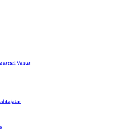
tari Venus
htajatar
a