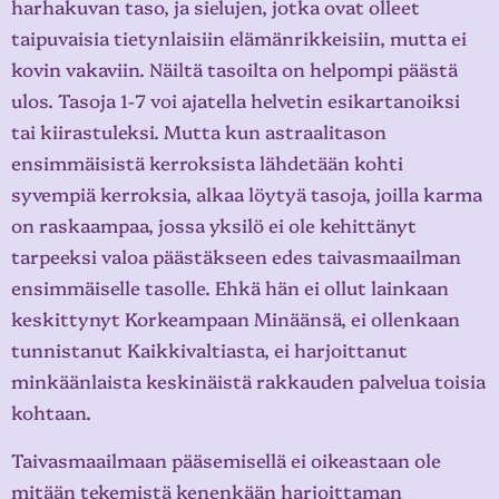
harhakuvan taso, ja sielujen, jotka ovat olleet
taipuvaisia tietynlaisiin elämänrikkeisiin, mutta ei
kovin vakaviin. Näiltä tasoilta on helpompi päästä
ulos. Tasoja 1-7 voi ajatella helvetin esikartanoiksi
tai kiirastuleksi. Mutta kun astraalitason
ensimmäisistä kerroksista lähdetään kohti
syvempiä kerroksia, alkaa löytyä tasoja, joilla karma
on raskaampaa, jossa yksilö ei ole kehittänyt
tarpeeksi valoa päästäkseen edes taivasmaailman
ensimmäiselle tasolle. Ehkä hän ei ollut lainkaan
keskittynyt Korkeampaan Minäänsä, ei ollenkaan
tunnistanut Kaikkivaltiasta, ei harjoittanut
minkäänlaista keskinäistä rakkauden palvelua toisia
kohtaan.
Taivasmaailmaan pääsemisellä ei oikeastaan ole
mitään tekemistä kenenkään harjoittaman