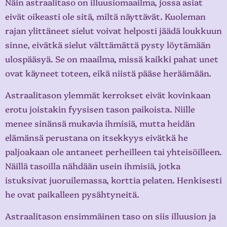
Näin astraalitaso on illuusiomaailma, jossa asiat
eivät oikeasti ole sitä, miltä näyttävät. Kuoleman
rajan ylittäneet sielut voivat helposti jäädä loukkuun
sinne, eivätkä sielut välttämättä pysty löytämään
ulospääsyä. Se on maailma, missä kaikki pahat unet
ovat käyneet toteen, eikä niistä pääse heräämään.
Astraalitason ylemmät kerrokset eivät kovinkaan
erotu joistakin fyysisen tason paikoista. Niille
menee sinänsä mukavia ihmisiä, mutta heidän
elämänsä perustana on itsekkyys eivätkä he
paljoakaan ole antaneet perheilleen tai yhteisöilleen.
Näillä tasoilla nähdään usein ihmisiä, jotka
istuksivat juoruilemassa, korttia pelaten. Henkisesti
he ovat paikalleen pysähtyneitä.
Astraalitason ensimmäinen taso on siis illuusion ja