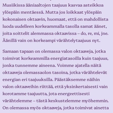
Musiikissa ääniaaltojen taajuus kasvaa asteikkoa
ylöspäin mentäessä. Mutta jos loikkaat ylöspäin
kokonaisen oktaavin, huomaat, että on mahdollista
luoda uudelleen korkeammalla tasolla samat äänet,
joita soittelit alemmassa oktaavissa – do, re, mi, jne.
Äänillä vain on korkeampi värähtelytaajuus nyt.
Samaan tapaan on olemassa valon oktaaveja, jotka
toimivat korkeammilla energiatasoilla kuin taajuus,
jonka tunnemme aineena. Voimme ajatella näitä
oktaaveja olemassaolon tasoina, jotka värähtelevät
energian eri taajuuksilla. Päästäksemme näihin
valon oktaaveihin riittää, että yksinkertaisesti vain
korotamme taajuutta, jota energeettisesti
värähtelemme – tästä keskustelemme myöhemmin.
On olemassa myös oktaaveja, jotka toimivat ainetta