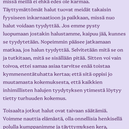
missä meillä ei ehkä edes ole karmaa.
Täyttymättömät halut tuovat meidät takaisin
fyysiseen inkarnaatioon ja paikkaan, missä nuo
halut voidaan tyydyttää. Jos emme pysty
luopumaan jostakin halustamme, kaipuu jää, kunnes
se tyydytetään. Nopeimmin pääsee jatkamaan
matkaa, jos halun tyydyttää. Selvitetään mitä se on
ja tutkitaan, mitä se sisällään pitää. Sitten voi vain
toivoa, ettei samaa asiaa tarvitse enää toistaa
kymmenentätuhatta kertaa; että sitä oppisi jo
muutamasta kokemuksesta, että kaikkien
inhimillisten halujen tyydytyksen ytimestä löytyy
tietty turhuuden kokemus.
Toisaalta jotkut halut ovat taivaan säätämiä.
Voimme nauttia elämästä, olla onnellisia henkisellä
polulla kumppanimme ja täyttymyksen kera,