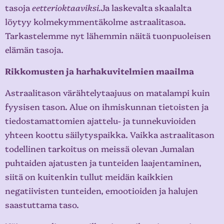
tasoja
eetterioktaaviksi.
Ja laskevalta skaalalta
löytyy kolmekymmentäkolme astraalitasoa.
Tarkastelemme nyt lähemmin näitä tuonpuoleisen
elämän tasoja.
Rikkomusten ja harhakuvitelmien maailma
Astraalitason värähtelytaajuus on matalampi kuin
fyysisen tason. Alue on ihmiskunnan tietoisten ja
tiedostamattomien ajattelu- ja tunnekuvioiden
yhteen koottu säilytyspaikka. Vaikka astraalitason
todellinen tarkoitus on meissä olevan Jumalan
puhtaiden ajatusten ja tunteiden laajentaminen,
siitä on kuitenkin tullut meidän kaikkien
negatiivisten tunteiden, emootioiden ja halujen
saastuttama taso.