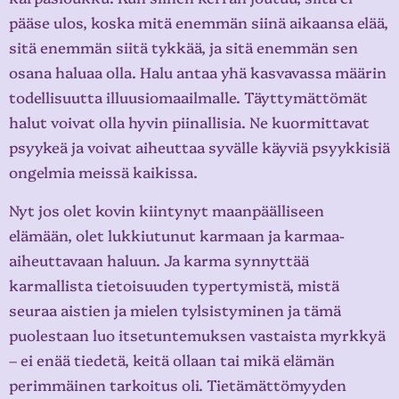
pääse ulos, koska mitä enemmän siinä aikaansa elää,
sitä enemmän siitä tykkää, ja sitä enemmän sen
osana haluaa olla. Halu antaa yhä kasvavassa määrin
todellisuutta illuusiomaailmalle. Täyttymättömät
halut voivat olla hyvin piinallisia. Ne kuormittavat
psyykeä ja voivat aiheuttaa syvälle käyviä psyykkisiä
ongelmia meissä kaikissa.
Nyt jos olet kovin kiintynyt maanpäälliseen
elämään, olet lukkiutunut karmaan ja karmaa-
aiheuttavaan haluun. Ja karma synnyttää
karmallista tietoisuuden typertymistä, mistä
seuraa aistien ja mielen tylsistyminen ja tämä
puolestaan luo itsetuntemuksen vastaista myrkkyä
– ei enää tiedetä, keitä ollaan tai mikä elämän
perimmäinen tarkoitus oli. Tietämättömyyden