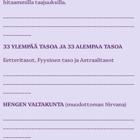
hitaammilla taajuuksilla.
__________________________________________
__________________________________________
_________
33 YLEMPÄÄ TASOA JA 33 ALEMPAA TASOA
Eetteritasot, Fyysinen taso ja Astraalitasot
__________________________________________
__________________________________________
_________
HENGEN VALTAKUNTA
(muodottoman Nirvana)
__________________________________________
__________________________________________
_________