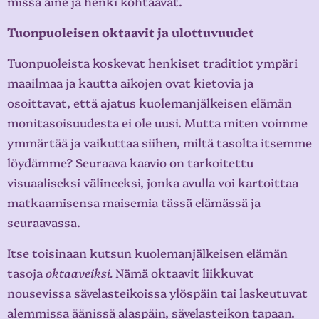
missä aine ja henki kohtaavat.
Tuonpuoleisen oktaavit ja ulottuvuudet
Tuonpuoleista koskevat henkiset traditiot ympäri
maailmaa ja kautta aikojen ovat kietovia ja
osoittavat, että ajatus kuolemanjälkeisen elämän
monitasoisuudesta ei ole uusi. Mutta miten voimme
ymmärtää ja vaikuttaa siihen, miltä tasolta itsemme
löydämme? Seuraava kaavio on tarkoitettu
visuaaliseksi välineeksi, jonka avulla voi kartoittaa
matkaamisensa maisemia tässä elämässä ja
seuraavassa.
Itse toisinaan kutsun kuolemanjälkeisen elämän
tasoja
oktaaveiksi.
Nämä oktaavit liikkuvat
nousevissa sävelasteikoissa ylöspäin tai laskeutuvat
alemmissa äänissä alaspäin, sävelasteikon tapaan.