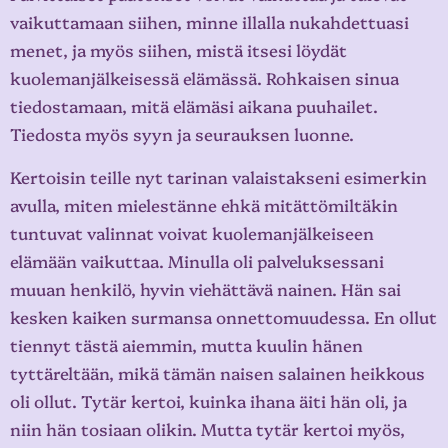
vaikuttamaan siihen, minne illalla nukahdettuasi
menet, ja myös siihen, mistä itsesi löydät
kuolemanjälkeisessä elämässä. Rohkaisen sinua
tiedostamaan, mitä elämäsi aikana puuhailet.
Tiedosta myös syyn ja seurauksen luonne.
Kertoisin teille nyt tarinan valaistakseni esimerkin
avulla, miten mielestänne ehkä mitättömiltäkin
tuntuvat valinnat voivat kuolemanjälkeiseen
elämään vaikuttaa. Minulla oli palveluksessani
muuan henkilö, hyvin viehättävä nainen. Hän sai
kesken kaiken surmansa onnettomuudessa. En ollut
tiennyt tästä aiemmin, mutta kuulin hänen
tyttäreltään, mikä tämän naisen salainen heikkous
oli ollut. Tytär kertoi, kuinka ihana äiti hän oli, ja
niin hän tosiaan olikin. Mutta tytär kertoi myös,