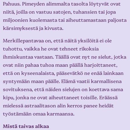
Pahuus. Pimeyden alimmalta tasolta löytyvät ovat
niitä, joilla on vastuu satojen, tuhansien tai jopa
miljoonien kuolemasta tai aiheuttamastaan paljosta
kärsimyksestä ja kivusta.
Merkillepantavaa on, että näitä yksilöitä ei ole
tuhottu, vaikka he ovat tehneet rikoksia
ihmiskuntaa vastaan. Täällä ovat nyt ne sielut, jotka
ovat niin pahaa tuhoa maan päällä harjoittaneet,
että on kyseenalaista, pääsevätkö ne enää lainkaan
syntymään maan päälle. Elämä vaatii karmallisena
sovituksena, että näiden sielujen on koettava sama
kipu, jonka ne ovat aiheuttaneet toisille. Eräässä
mielessä astraalitason alin kerros panee heidät
työstämään omaa karmaansa.
Mistä taivas alkaa