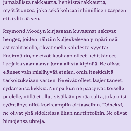
jumalallista rakkautta, henkistä rakkautta,
myötätuntoa, joka sekä kohtaa inhimillisen tarpeen
että ylittää sen.
Raymond Moodyn kirjassaan kuvaamat sekavat
henget, joiden nähtiin kuljeskelevan ympäriinsä
astraalitasolla, olivat siellä kahdesta syystä:
Ensinnäkin, ne eivät koskaan olleet kehittäneet
Luojalta saamaansa jumalallista kipinää. Ne olivat
eläneet vain mielihyvää etsien, omia itsekkäitä
tarkoituksiaan varten. Ne eivät olleet laajentaneet
sydämensä liekkiä. Niinpä kun ne päätyivät toiselle
puolelle, niillä ei ollut sisällään pyhää tulta, joka olisi
työntänyt niitä korkeampiin oktaaveihin. Toiseksi,
ne olivat yhä sidoksissa lihan nautintoihin. Ne olivat
himojensa uhreja.