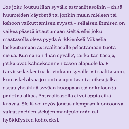
Jos joku joutuu liian syvälle astraalitasoihin – ehkä
huumeiden käytöstä tai jonkin muun mieleen tai
kehoon vaikuttamisen syystä – sellaisen ihmisen on
vaikea päästä irtautumaan sieltä, ellei joku
maatasolla oleva pyydä Arkkienkeli Mikaelia
laskeutumaan astraalitasolle pelastamaan tuota
sielua. Kun sanon ’liian syvälle’, tarkoitan tasoja,
jotka ovat kahdeksannen tason alapuolella. Ei
tarvitse laskeutua kovinkaan syvälle astraalitasoon,
kun askel alkaa jo tuntua upottavalta, oikea jalka
astuu yhtäkkiä syvään kuoppaan tai onkaloon ja
pudotus alkaa. Astraalitasolla ei voi oppia eikä
kasvaa. Siellä voi myös joutua alempaan luontoonsa
sulautuneiden sielujen manipuloinnin tai
hyökkäysten kohteeksi.