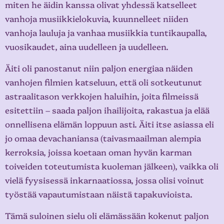
miten he äidin kanssa olivat yhdessä katselleet
vanhoja musiikkielokuvia, kuunnelleet niiden
vanhoja lauluja ja vanhaa musiikkia tuntikaupalla,
vuosikaudet, aina uudelleen ja uudelleen.
Äiti oli panostanut niin paljon energiaa näiden
vanhojen filmien katseluun, että oli sotkeutunut
astraalitason verkkojen haluihin, joita filmeissä
esitettiin – saada paljon ihailijoita, rakastua ja elää
onnellisena elämän loppuun asti. Äiti itse asiassa eli
jo omaa devachaniansa (taivasmaailman alempia
kerroksia, joissa koetaan oman hyvän karman
toiveiden toteutumista kuoleman jälkeen), vaikka oli
vielä fyysisessä inkarnaatiossa, jossa olisi voinut
työstää vapautumistaan näistä tapakuvioista.
Tämä suloinen sielu oli elämässään kokenut paljon