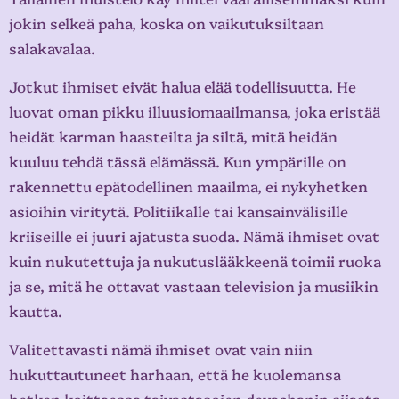
jokin selkeä paha, koska on vaikutuksiltaan
salakavalaa.
Jotkut ihmiset eivät halua elää todellisuutta. He
luovat oman pikku illuusiomaailmansa, joka eristää
heidät karman haasteilta ja siltä, mitä heidän
kuuluu tehdä tässä elämässä. Kun ympärille on
rakennettu epätodellinen maailma, ei nykyhetken
asioihin viritytä. Politiikalle tai kansainvälisille
kriiseille ei juuri ajatusta suoda. Nämä ihmiset ovat
kuin nukutettuja ja nukutuslääkkeenä toimii ruoka
ja se, mitä he ottavat vastaan television ja musiikin
kautta.
Valitettavasti nämä ihmiset ovat vain niin
hukuttautuneet harhaan, että he kuolemansa
hetken koittaessa taivastasojen devachanin sijasta