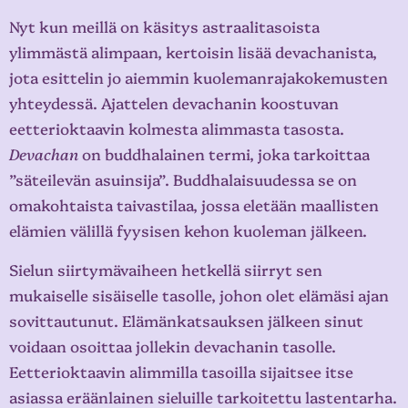
Nyt kun meillä on käsitys astraalitasoista
ylimmästä alimpaan, kertoisin lisää devachanista,
jota esittelin jo aiemmin kuolemanrajakokemusten
yhteydessä. Ajattelen devachanin koostuvan
eetterioktaavin kolmesta alimmasta tasosta.
Devachan
on buddhalainen termi, joka tarkoittaa
”säteilevän asuinsija”. Buddhalaisuudessa se on
omakohtaista taivastilaa, jossa eletään maallisten
elämien välillä fyysisen kehon kuoleman jälkeen.
Sielun siirtymävaiheen hetkellä siirryt sen
mukaiselle sisäiselle tasolle, johon olet elämäsi ajan
sovittautunut. Elämänkatsauksen jälkeen sinut
voidaan osoittaa jollekin devachanin tasolle.
Eetterioktaavin alimmilla tasoilla sijaitsee itse
asiassa eräänlainen sieluille tarkoitettu lastentarha.