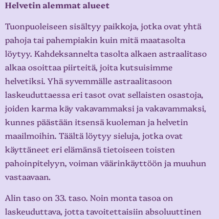
Helvetin alemmat alueet
Tuonpuoleiseen sisältyy paikkoja, jotka ovat yhtä
pahoja tai pahempiakin kuin mitä maatasolta
löytyy. Kahdeksannelta tasolta alkaen astraalitaso
alkaa osoittaa piirteitä, joita kutsuisimme
helvetiksi. Yhä syvemmälle astraalitasoon
laskeuduttaessa eri tasot ovat sellaisten osastoja,
joiden karma käy vakavammaksi ja vakavammaksi,
kunnes päästään itsensä kuoleman ja helvetin
maailmoihin. Täältä löytyy sieluja, jotka ovat
käyttäneet eri elämänsä tietoiseen toisten
pahoinpitelyyn, voiman väärinkäyttöön ja muuhun
vastaavaan.
Alin taso on 33. taso. Noin monta tasoa on
laskeuduttava, jotta tavoitettaisiin absoluuttinen