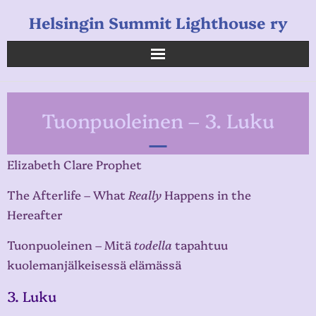
Helsingin Summit Lighthouse ry
Helsingin Summit Lighthouse ry
Tuonpuoleinen – 3. Luku
Opetukset
Verkkokauppa
Elizabeth Clare Prophet
Uutiset
The Afterlife – What
Really
Happens in the
Hereafter
Linkkejä
Tuonpuoleinen – Mitä
todella
tapahtuu
kuolemanjälkeisessä elämässä
3. Luku