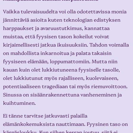
Vaikka tulevaisuudelta voi olla odotettavissa monia
jännittäviä asioita kuten teknologian edistyksen
harppaukset ja avaruustutkimus, kannattaa
muistaa, että fyysisen tason kokeilut voivat
kirjaimellisesti jatkua ikuisuuksiin. Tahdon voimalla
on mahdollista inkarnoitua ja palata takaisin
fyysiseen elämään, loppumattomiin. Mutta niin
kauan kuin olet lukkiutuneena fyysiselle tasolle,
olet lukkiutunut myös rajalliseen, kuolevaiseen,
potentiaaliseen tragediaan tai myös riemuvoittoon.
Sinussa on sisäänrakennettuna vanheneminen ja
kuihtuminen.
Ei tänne tarvitse jatkuvasti palailla
elämänkokemuksista nauttimaan. Fyysinen taso on
kärpäsloukku. Kun siihen kerran joutuu, siitä ei