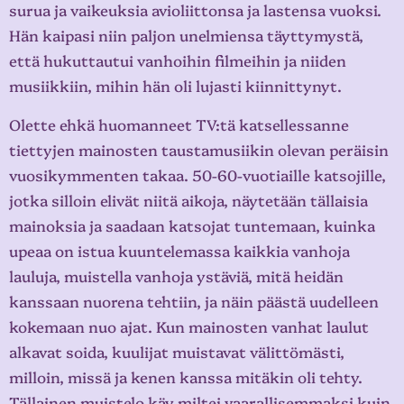
surua ja vaikeuksia avioliittonsa ja lastensa vuoksi.
Hän kaipasi niin paljon unelmiensa täyttymystä,
että hukuttautui vanhoihin filmeihin ja niiden
musiikkiin, mihin hän oli lujasti kiinnittynyt.
Olette ehkä huomanneet TV:tä katsellessanne
tiettyjen mainosten taustamusiikin olevan peräisin
vuosikymmenten takaa. 50-60-vuotiaille katsojille,
jotka silloin elivät niitä aikoja, näytetään tällaisia
mainoksia ja saadaan katsojat tuntemaan, kuinka
upeaa on istua kuuntelemassa kaikkia vanhoja
lauluja, muistella vanhoja ystäviä, mitä heidän
kanssaan nuorena tehtiin, ja näin päästä uudelleen
kokemaan nuo ajat. Kun mainosten vanhat laulut
alkavat soida, kuulijat muistavat välittömästi,
milloin, missä ja kenen kanssa mitäkin oli tehty.
Tällainen muistelo käy miltei vaarallisemmaksi kuin