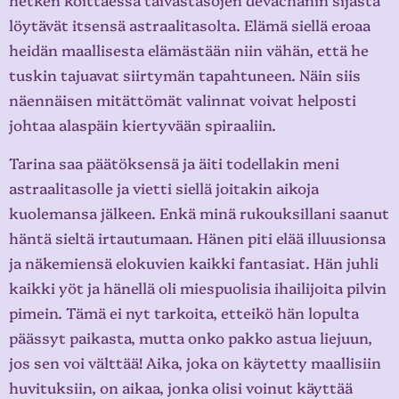
löytävät itsensä astraalitasolta. Elämä siellä eroaa
heidän maallisesta elämästään niin vähän, että he
tuskin tajuavat siirtymän tapahtuneen. Näin siis
näennäisen mitättömät valinnat voivat helposti
johtaa alaspäin kiertyvään spiraaliin.
Tarina saa päätöksensä ja äiti todellakin meni
astraalitasolle ja vietti siellä joitakin aikoja
kuolemansa jälkeen. Enkä minä rukouksillani saanut
häntä sieltä irtautumaan. Hänen piti elää illuusionsa
ja näkemiensä elokuvien kaikki fantasiat. Hän juhli
kaikki yöt ja hänellä oli miespuolisia ihailijoita pilvin
pimein. Tämä ei nyt tarkoita, etteikö hän lopulta
päässyt paikasta, mutta onko pakko astua liejuun,
jos sen voi välttää! Aika, joka on käytetty maallisiin
huvituksiin, on aikaa, jonka olisi voinut käyttää