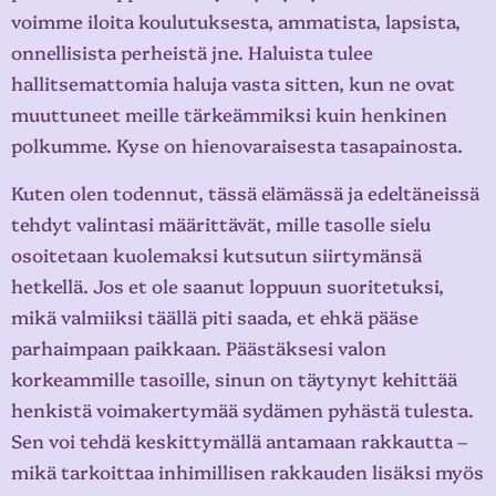
voimme iloita koulutuksesta, ammatista, lapsista,
onnellisista perheistä jne. Haluista tulee
hallitsemattomia haluja vasta sitten, kun ne ovat
muuttuneet meille tärkeämmiksi kuin henkinen
polkumme. Kyse on hienovaraisesta tasapainosta.
Kuten olen todennut, tässä elämässä ja edeltäneissä
tehdyt valintasi määrittävät, mille tasolle sielu
osoitetaan kuolemaksi kutsutun siirtymänsä
hetkellä. Jos et ole saanut loppuun suoritetuksi,
mikä valmiiksi täällä piti saada, et ehkä pääse
parhaimpaan paikkaan. Päästäksesi valon
korkeammille tasoille, sinun on täytynyt kehittää
henkistä voimakertymää sydämen pyhästä tulesta.
Sen voi tehdä keskittymällä antamaan rakkautta –
mikä tarkoittaa inhimillisen rakkauden lisäksi myös