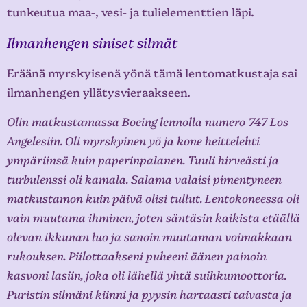
tunkeutua maa-, vesi- ja tulielementtien läpi.
Ilmanhengen siniset silmät
Eräänä myrskyisenä yönä tämä lentomatkustaja sai
ilmanhengen yllätysvieraakseen.
Olin matkustamassa Boeing lennolla numero 747 Los
Angelesiin. Oli myrskyinen yö ja kone heittelehti
ympäriinsä kuin paperinpalanen. Tuuli hirveästi ja
turbulenssi oli kamala. Salama valaisi pimentyneen
matkustamon kuin päivä olisi tullut. Lentokoneessa oli
vain muutama ihminen, joten säntäsin kaikista etäällä
olevan ikkunan luo ja sanoin muutaman voimakkaan
rukouksen. Piilottaakseni puheeni äänen painoin
kasvoni lasiin, joka oli lähellä yhtä suihkumoottoria.
Puristin silmäni kiinni ja pyysin hartaasti taivasta ja