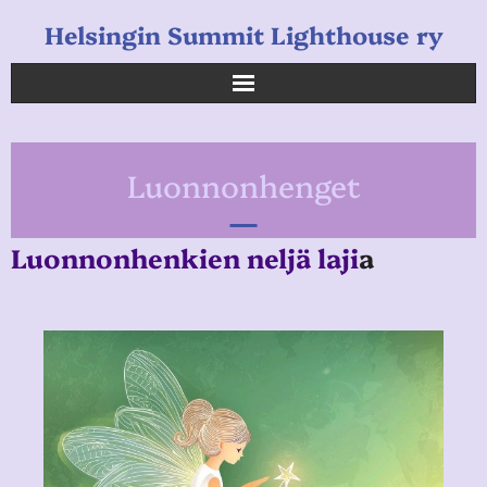
Helsingin Summit Lighthouse ry
Helsingin Summit Lighthouse ry
Luonnonhenget
Opetukset
Verkkokauppa
Luonnonhenkien neljä laji
a
Uutiset
Linkkejä