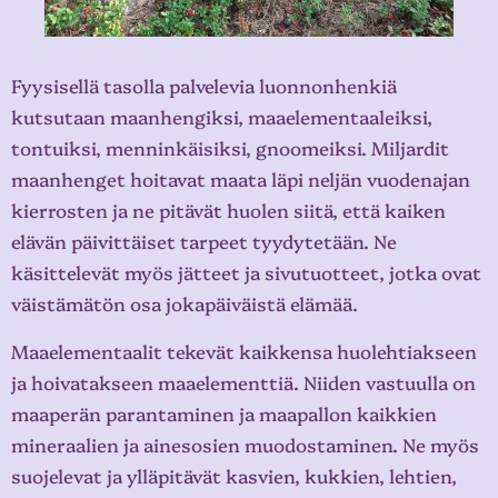
Fyysisellä tasolla palvelevia luonnonhenkiä
kutsutaan maanhengiksi, maaelementaaleiksi,
tontuiksi, menninkäisiksi, gnoomeiksi. Miljardit
maanhenget hoitavat maata läpi neljän vuodenajan
kierrosten ja ne pitävät huolen siitä, että kaiken
elävän päivittäiset tarpeet tyydytetään. Ne
käsittelevät myös jätteet ja sivutuotteet, jotka ovat
väistämätön osa jokapäiväistä elämää.
Maaelementaalit tekevät kaikkensa huolehtiakseen
ja hoivatakseen maaelementtiä. Niiden vastuulla on
maaperän parantaminen ja maapallon kaikkien
mineraalien ja ainesosien muodostaminen. Ne myös
suojelevat ja ylläpitävät kasvien, kukkien, lehtien,