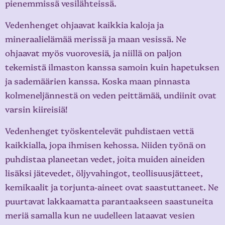
pienemmissä vesilähteissä.
Vedenhenget ohjaavat kaikkia kaloja ja
mineraalielämää merissä ja maan vesissä. Ne
ohjaavat myös vuorovesiä, ja niillä on paljon
tekemistä ilmaston kanssa samoin kuin hapetuksen
ja sademäärien kanssa. Koska maan pinnasta
kolmeneljännestä on veden peittämää, undiinit ovat
varsin kiireisiä!
Vedenhenget työskentelevät puhdistaen vettä
kaikkialla, jopa ihmisen kehossa. Niiden työnä on
puhdistaa planeetan vedet, joita muiden aineiden
lisäksi jätevedet, öljyvahingot, teollisuusjätteet,
kemikaalit ja torjunta-aineet ovat saastuttaneet. Ne
puurtavat lakkaamatta parantaakseen saastuneita
meriä samalla kun ne uudelleen lataavat vesien