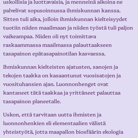
uskollisia ja luottavaisia, ja menneinä aikoina ne
palvelivat sopusoinnussa ihmiskunnan kanssa.
Sitten tuli aika, jolloin ihmiskunnan kielteisyydet
tuotiin niiden maailmaan ja niiden työstä tuli paljon
vaikeampaa. Niiden oli nyt toimittava
raskaammassa maailmassa palauttaakseen
tasapainon epätasapainotilan kasvaessa.
Ihmiskunnan kielteisten ajatusten, sanojen ja
tekojen taakka on kasaantunut vuosisatojen ja
vuosituhansien ajan. Luonnonhenget ovat
kantaneet tätä taakkaa ja yrittäneet palauttaa
tasapainon planeetalle.
Uskon, että tarvitaan uutta ihmisten ja
luonnonhenkien eli elementaalien välistä
yhteistyötä, jotta maapallon biosfäärin ekologia