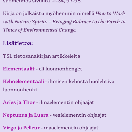
suomennos sivuilta 21-34, 97-98.
Kirja on julkaistu myöhemmin nimellä
How to Work
with Nature Spirits – Bringing Balance to the Earth in
Times of Environmental Change.
Lisätietoa:
TSL tietosanakirjan artikkeleita
Elementaalit
- eli luonnonhenget
Kehoelementaali
- ihmisen kehosta huolehtiva
luonnonhenki
Aries ja Thor
- ilmaelementin ohjaajat
Neptunus ja Luara
- vesielementin ohjaajat
Virgo ja Pelleur
- maaelementin ohjaajat