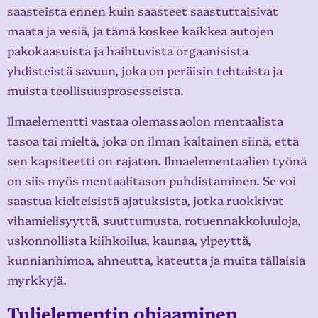
saasteista ennen kuin saasteet saastuttaisivat
maata ja vesiä, ja tämä koskee kaikkea autojen
pakokaasuista ja haihtuvista orgaanisista
yhdisteistä savuun, joka on peräisin tehtaista ja
muista teollisuusprosesseista.
Ilmaelementti vastaa olemassaolon mentaalista
tasoa tai mieltä, joka on ilman kaltainen siinä, että
sen kapsiteetti on rajaton. Ilmaelementaalien työnä
on siis myös mentaalitason puhdistaminen. Se voi
saastua kielteisistä ajatuksista, jotka ruokkivat
vihamielisyyttä, suuttumusta, rotuennakkoluuloja,
uskonnollista kiihkoilua, kaunaa, ylpeyttä,
kunnianhimoa, ahneutta, kateutta ja muita tällaisia
myrkkyjä.
Tulielementin ohjaaminen