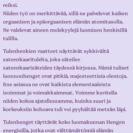
reiksi.
Niiden työ on merkittävää, sillä ne palvelevat kaiken
orgaanisen ja epäorgaanisen elämän atomitasolla.
Ne valelevat aineen molekyylejä luomisen henkisillä
tulilla.
Tulenhenkien vaatteet näyttävät sykkivältä
sateenkaaritulelta, joka säteilee
sateenkaarisäteiden täydessä kirjossa. Nämä tuliset
luonnonhenget ovat pitkiä, majesteettisia olentoja.
Itse asiassa ne ovat kaikista elementaaleista
isoimmat ja voimakkaimmat. Voimme kuvitella
niiden kokoa ajatellessamme, kuinka suuri ja
korkeuksiin kohoava tuli voi pyyhältää metsän läpi.
Tulenhenget täyttävät koko luomakunnan Hengen
energioilla, jotka ovat välttämättömiä elämän