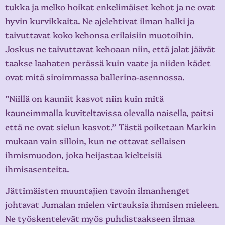
tukka ja melko hoikat enkelimäiset kehot ja ne ovat
hyvin kurvikkaita. Ne ajelehtivat ilman halki ja
taivuttavat koko kehonsa erilaisiin muotoihin.
Joskus ne taivuttavat kehoaan niin, että jalat jäävät
taakse laahaten perässä kuin vaate ja niiden kädet
ovat mitä siroimmassa ballerina-asennossa.
”Niillä on kauniit kasvot niin kuin mitä
kauneimmalla kuviteltavissa olevalla naisella, paitsi
että ne ovat sielun kasvot.” Tästä poiketaan Markin
mukaan vain silloin, kun ne ottavat sellaisen
ihmismuodon, joka heijastaa kielteisiä
ihmisasenteita.
Jättimäisten muuntajien tavoin ilmanhenget
johtavat Jumalan mielen virtauksia ihmisen mieleen.
Ne työskentelevät myös puhdistaakseen ilmaa