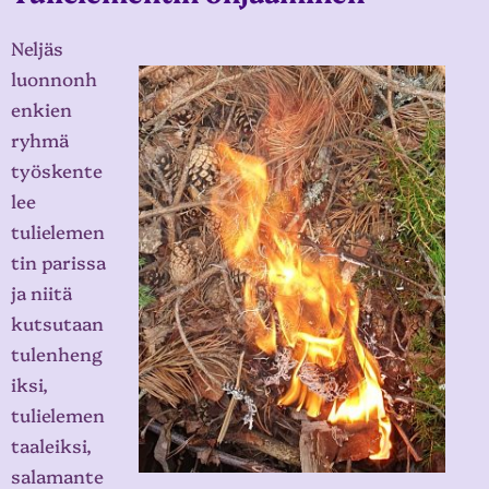
Neljäs
luonnonh
enkien
ryhmä
työskente
lee
tulielemen
tin parissa
ja niitä
kutsutaan
tulenheng
iksi,
tulielemen
taaleiksi,
salamante