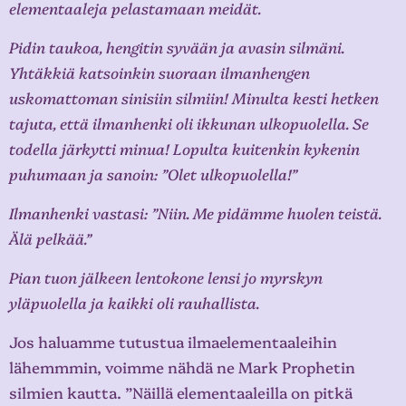
elementaaleja pelastamaan meidät.
Pidin taukoa, hengitin syvään ja avasin silmäni.
Yhtäkkiä katsoinkin suoraan ilmanhengen
uskomattoman sinisiin silmiin! Minulta kesti hetken
tajuta, että ilmanhenki oli ikkunan ulkopuolella. Se
todella järkytti minua! Lopulta kuitenkin kykenin
puhumaan ja sanoin: ”Olet ulkopuolella!”
Ilmanhenki vastasi: ”Niin. Me pidämme huolen teistä.
Älä pelkää.”
Pian tuon jälkeen lentokone lensi jo myrskyn
yläpuolella ja kaikki oli rauhallista.
Jos haluamme tutustua ilmaelementaaleihin
lähemmmin, voimme nähdä ne Mark Prophetin
silmien kautta. ”Näillä elementaaleilla on pitkä