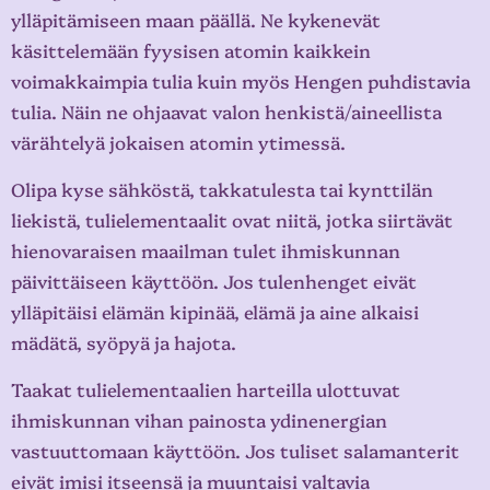
ylläpitämiseen maan päällä. Ne kykenevät
käsittelemään fyysisen atomin kaikkein
voimakkaimpia tulia kuin myös Hengen puhdistavia
tulia. Näin ne ohjaavat valon henkistä/aineellista
värähtelyä jokaisen atomin ytimessä.
Olipa kyse sähköstä, takkatulesta tai kynttilän
liekistä, tulielementaalit ovat niitä, jotka siirtävät
hienovaraisen maailman tulet ihmiskunnan
päivittäiseen käyttöön. Jos tulenhenget eivät
ylläpitäisi elämän kipinää, elämä ja aine alkaisi
mädätä, syöpyä ja hajota.
Taakat tulielementaalien harteilla ulottuvat
ihmiskunnan vihan painosta ydinenergian
vastuuttomaan käyttöön. Jos tuliset salamanterit
eivät imisi itseensä ja muuntaisi valtavia