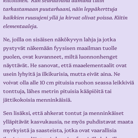
tarkastamaan puutarhaani, näin leppäkerttuja
kaikkien ruusujeni yllä ja kirvat olivat poissa. Kiitin
elementaaleja.
Ne, joilla on sisäisen näkökyvyn lahja ja jotka
pystyvät näkemään fyysisen maailman tuolle
puolen, ovat kuvanneet, miltä luonnonhenget
näyttävät. He sanovat, että maaelementaalit ovat
usein lyhyitä ja ilkikurisia, mutta eivät aina. Ne
voivat olla alle 10 cm pituisia ruohon seassa leikkiviä
tonttuja, lähes metrin pituisia kääpiöitä tai
jättikokoisia menninkäisiä.
Sen lisäksi, että ahkerat tontut ja menninkäiset
ylläpitävät kasvukausia, ne myös puhdistavat maata
myrkyistä ja saasteista, jotka ovat vaarallisia