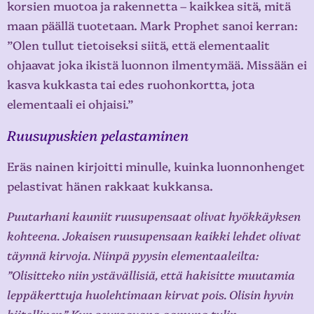
korsien muotoa ja rakennetta – kaikkea sitä, mitä
maan päällä tuotetaan. Mark Prophet sanoi kerran:
”Olen tullut tietoiseksi siitä, että elementaalit
ohjaavat joka ikistä luonnon ilmentymää. Missään ei
kasva kukkasta tai edes ruohonkortta, jota
elementaali ei ohjaisi.”
Ruusupuskien pelastaminen
Eräs nainen kirjoitti minulle, kuinka luonnonhenget
pelastivat hänen rakkaat kukkansa.
Puutarhani kauniit ruusupensaat olivat hyökkäyksen
kohteena. Jokaisen ruusupensaan kaikki lehdet olivat
täynnä kirvoja. Niinpä pyysin elementaaleilta:
”Olisitteko niin ystävällisiä, että hakisitte muutamia
leppäkerttuja huolehtimaan kirvat pois. Olisin hyvin
kiitollinen.” Kun seuraavana aamuna tulin