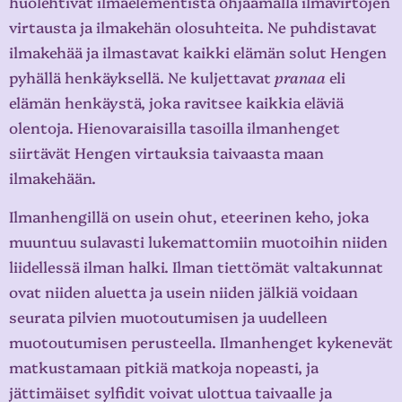
huolehtivat ilmaelementistä ohjaamalla ilmavirtojen
virtausta ja ilmakehän olosuhteita. Ne puhdistavat
ilmakehää ja ilmastavat kaikki elämän solut Hengen
pyhällä henkäyksellä. Ne kuljettavat
pranaa
eli
elämän henkäystä, joka ravitsee kaikkia eläviä
olentoja. Hienovaraisilla tasoilla ilmanhenget
siirtävät Hengen virtauksia taivaasta maan
ilmakehään.
Ilmanhengillä on usein ohut, eteerinen keho, joka
muuntuu sulavasti lukemattomiin muotoihin niiden
liidellessä ilman halki. Ilman tiettömät valtakunnat
ovat niiden aluetta ja usein niiden jälkiä voidaan
seurata pilvien muotoutumisen ja uudelleen
muotoutumisen perusteella. Ilmanhenget kykenevät
matkustamaan pitkiä matkoja nopeasti, ja
jättimäiset sylfidit voivat ulottua taivaalle ja