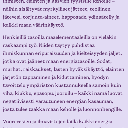
ihmisten, eläinten ja kasvien fyysisille kehoille –
näihin sisältyvät myrkylliset jätteet, teollinen
jätevesi, torjunta-aineet, happosade, ydinsäteily ja
kaikki maan väärinkäyttö.
Henkisillä tasoilla maaelementaaleilla on vieläkin
raskaampi työ. Niiden täytyy puhdistaa
ihmiskunnan eripuraisuuden ja kielteisyyden jäljet,
jotka ovat jääneet maan energiatasoille. Sodat,
murhat, raiskaukset, lasten hyväksikäyttö, eläinten
järjetön tappaminen ja kiduttaminen, hyödyn
tavoittelu ympäristön kustannuksella samoin kuin
viha, kiukku, epäsopu, juoruilu – kaikki nämä luovat
negatiivisesti varautuneen energian kasauman,
josta tulee taakka maan keholle ja luonnonhengille.
Vuorovesien ja ilmavirtojen lailla kaikki energia