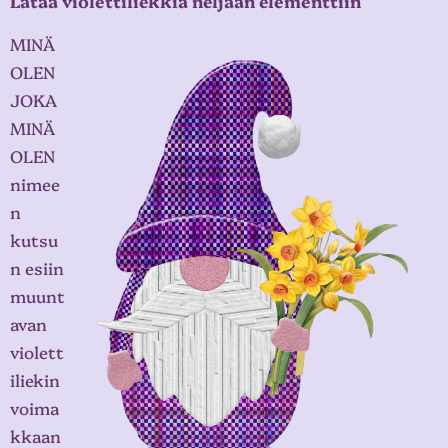
Lataa violettiliekkiä neljään elementtiin
MINÄ
OLEN
JOKA
MINÄ
OLEN
nimee
n
kutsu
n esiin
muunt
avan
violett
iliekin
voima
kkaan