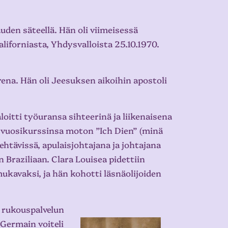
uden säteellä. Hän oli viimeisessä
liforniasta, Yhdysvalloista 25.10.1970.
arena. Hän oli Jeesuksen aikoihin apostoli
loitti työuransa sihteerinä ja liikenaisena
 vuosikurssinsa moton ”Ich Dien” (minä
ehtävissä, apulaisjohtajana ja johtajana
Braziliaan. Clara Louisea pidettiin
ukavaksi, ja hän kohotti läsnäolijoiden
 rukouspalvelun
 Germain voiteli