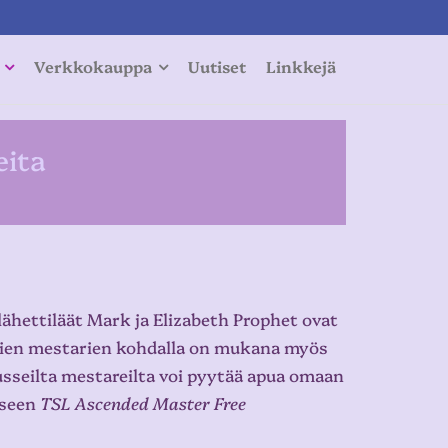
Verkkokauppa
Uutiset
Linkkejä
eita
ähettiläät Mark ja Elizabeth Prophet ovat
mien mestarien kohdalla on mukana myös
usseilta mestareilta voi pyytää apua omaan
iseen
TSL Ascended Master Free