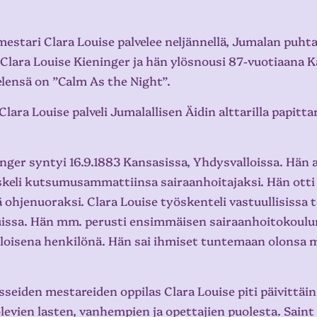
estari Clara Louise palvelee neljännellä, Jumalan puhta
Clara Louise Kieninger ja hän ylösnousi 87-vuotiaana Ka
ensä on ”Calm As the Night”.
lara Louise palveli Jumalallisen Äidin alttarilla papitt
nger syntyi 16.9.1883 Kansasissa, Yhdysvalloissa. Hän a
skeli kutsumusammattiinsa sairaanhoitajaksi. Hän otti
 ohjenuoraksi. Clara Louise työskenteli vastuullisissa t
issa. Hän mm. perusti ensimmäisen sairaanhoitokoulun 
suloisena henkilönä. Hän sai ihmiset tuntemaan olonsa m
eiden mestareiden oppilas Clara Louise piti päivittäin
evien lasten, vanhempien ja opettajien puolesta. Saint