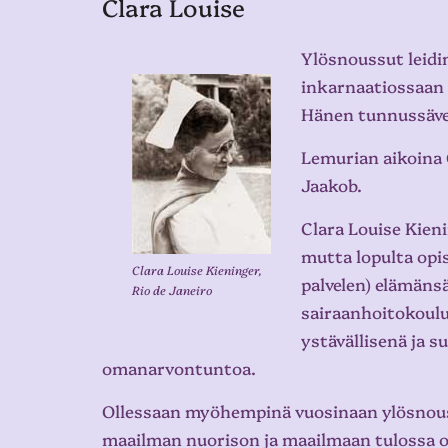
Clara Louise
Ylösnoussut leidim
inkarnaatiossaan 
Hänen tunnussävel
Lemurian aikoina C
Jaakob.
Clara Louise Kieni
mutta lopulta opi
Clara Louise Kieninger,
palvelen) elämänsä
Rio de Janeiro
sairaanhoitokoulu
ystävällisenä ja 
omanarvontuntoa.
Ollessaan myöhempinä vuosinaan ylösnouss
maailman nuorison ja maailmaan tulossa ol