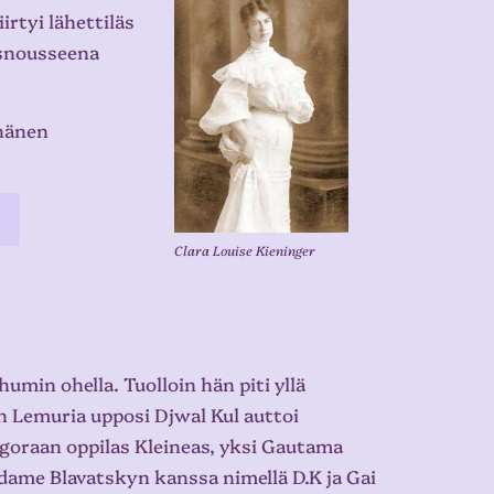
irtyi lähettiläs
lösnousseena
hänen
Clara Louise Kieninger
umin ohella. Tuolloin hän piti yllä
in Lemuria upposi Djwal Kul auttoi
goraan oppilas Kleineas, yksi Gautama
dame Blavatskyn kanssa nimellä D.K ja Gai