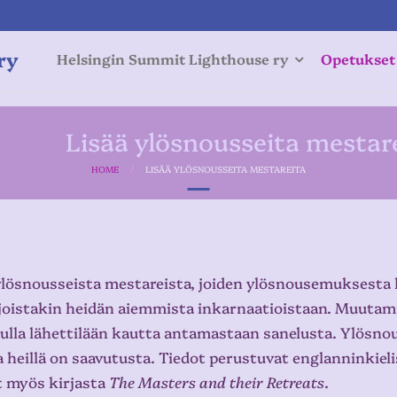
ry
Helsingin Summit Lighthouse ry
Opetukset
Lisää ylösnousseita mestar
HOME
/
LISÄÄ YLÖSNOUSSEITA MESTAREITA
 ylösnousseista mestareista, joiden ylösnousemuksesta l
 joistakin heidän aiemmista inkarnaatioistaan. Muuta
ulla lähettilään kautta antamastaan sanelusta. Ylösno
sa heillä on saavutusta. Tiedot perustuvat englanninkiel
t myös kirjasta
The Masters and their Retreats
.