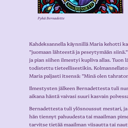
Pyhä Bernadette
Kahdeksannella käynnillä Maria kehotti 
”juomaan lähteestä ja peseytymään siinä.”
ja pian siihen ilmestyi kupliva allas. Tuon
todistettu tieteellisestikin. Kolmannellat
Maria paljasti itsensä: ”Minä olen tahrato
Ilmestysten jälkeen Bernadettesta tuli nu
aikana häntä vaivasi suuri kasvain polvessa
Bernadettesta tuli ylösnoussut mestari, j
hän tiennyt pahuudesta tai maailman pime
tarvitse tietää maailman viisautta tai na