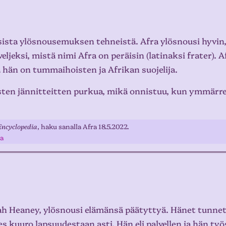
sta ylösnousemuksen tehneistä. Afra ylösnousi hyvin
veljeksi, mistä nimi Afra on peräisin (latinaksi frater).
än on tummaihoisten ja Afrikan suojelija.
listen jännitteitten purkua, mikä onnistuu, kun ymmärre
Encyclopedia
, haku sanalla Afra 18.5.2022.
a
h Heaney, ylösnousi elämänsä päätyttyä. Hänet tunneta
s kuuro lapsuudestaan asti. Hän eli palvellen ja hän työsk