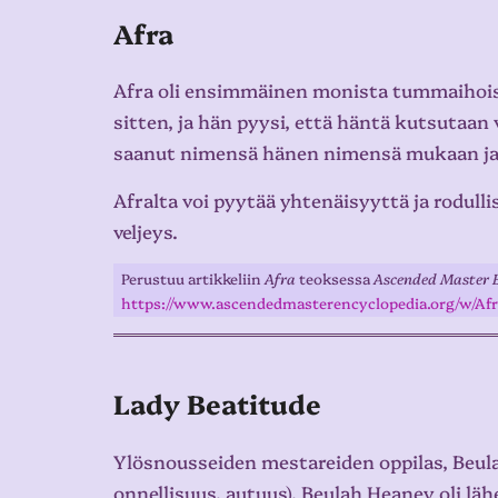
Afra
Afra oli ensimmäinen monista tummaihoisi
sitten, ja hän pyysi, että häntä kutsutaan 
saanut nimensä hänen nimensä mukaan ja h
Afralta voi pyytää yhtenäisyyttä ja rodul
veljeys.
Perustuu artikkeliin
Afra
teoksessa
Ascended Master 
https://www.ascendedmasterencyclopedia.org/w/Afr
Lady Beatitude
Ylösnousseiden mestareiden oppilas, Beula
onnellisuus, autuus). Beulah Heaney oli lähe