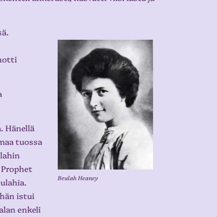
sä.
notti
a
. Hänellä
armaa tuossa
ulahin
e Prophet
Beulah Heaney
ulahia.
 hän istui
alan enkeli