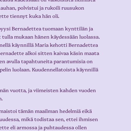
han, polvistui ja rukoili ruusukon
tte tiennyt kuka hän oli.
 pyysi Bernadettea tuomaan kynttilän ja
t tulla mukaan hänen käydessään luolassa.
llä käynnillä Maria kehotti Bernadettea
ernadette alkoi sitten kaivaa käsin maata
 sen avulla tapahtuneita parantumisia on
pelin luolaan. Kuudennellatoista käynnillä
emän vuotta, ja viimeisten kahden vuoden
n.
n maistoi tämän maailman hedelmiä eikä
udessa, mikä todistaa sen, ettei ihmisen
tte eli armossa ja puhtaudessa ollen