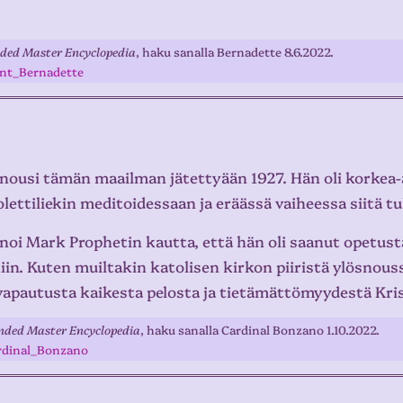
ded Master Encyclopedia
, haku sanalla Bernadette 8.6.2022.
int_Bernadette
nousi tämän maailman jätettyään 1927. Hän oli korkea-a
ettiliekin meditoidessaan ja eräässä vaiheessa siitä tul
 Mark Prophetin kautta, että hän oli saanut opetusta vi
n. Kuten muiltakin katolisen kirkon piiristä ylösnousse
 vapautusta kaikesta pelosta ja tietämättömyydestä Kri
nded Master Encyclopedia
, haku sanalla Cardinal Bonzano 1.10.2022.
rdinal_Bonzano