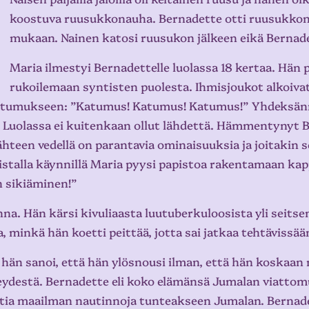
koostuva ruusukkonauha. Bernadette otti ruusukkonau
mukaan. Nainen katosi ruusukon jälkeen eikä Bernade
Maria ilmestyi Bernadettelle luolassa 18 kertaa. Hän
rukoilemaan syntisten puolesta. Ihmisjoukot alkoiva
katumukseen: ”Katumus! Katumus! Katumus!” Yhdeksänne
 Luolassa ei kuitenkaan ollut lähdettä. Hämmentynyt B
 lähteen vedellä on parantavia ominaisuuksia ja joitakin
oistalla käynnillä Maria pyysi papistoa rakentamaan kap
n sikiäminen!”
nna. Hän kärsi kivuliaasta luutuberkuloosista yli seits
, minkä hän koetti peittää, jotta sai jatkaa tehtävissää
a hän sanoi, että hän ylösnousi ilman, että hän koskaa
ydestä. Bernadette eli koko elämänsä Jumalan viattomu
uttia maailman nautinnoja tunteakseen Jumalan. Bernade