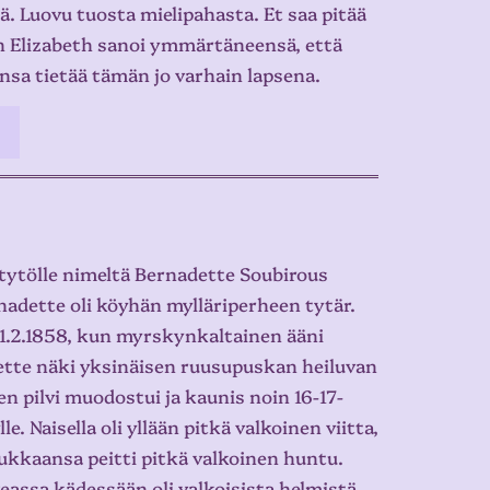
ä. Luovu tuosta mielipahasta. Et saa pitää
an Elizabeth sanoi ymmärtäneensä, että
unsa tietää tämän jo varhain lapsena.
stytölle nimeltä Bernadette Soubirous
nadette oli köyhän mylläriperheen tytär.
 11.2.1858, kun myrskynkaltainen ääni
dette näki yksinäisen ruusupuskan heiluvan
nen pilvi muodostui ja kaunis noin 16-17-
 Naisella oli yllään pitkä valkoinen viitta,
 tukkaansa peitti pitkä valkoinen huntu.
oikeassa kädessään oli valkoisista helmistä