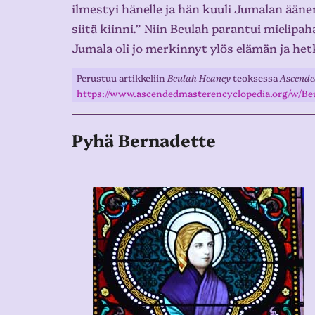
ilmestyi hänelle ja hän kuuli Jumalan ääne
siitä kiinni.” Niin Beulah parantui mieli
Jumala oli jo merkinnyt ylös elämän ja het
Perustuu artikkeliin
Beulah Heaney
teoksessa
Ascende
https://www.ascendedmasterencyclopedia.org/w/B
Pyhä Bernadette