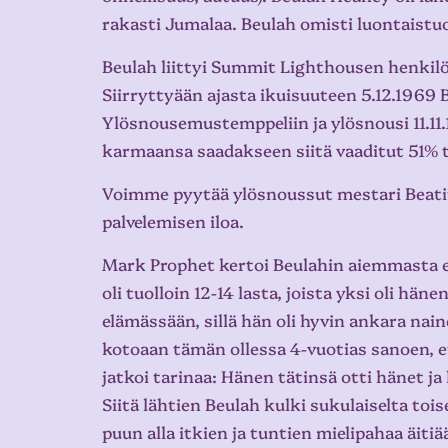
rakasti Jumalaa. Beulah omisti luontaistuote
Beulah liittyi Summit Lighthousen henkil
Siirryttyään ajasta ikuisuuteen 5.12.1969 
Ylösnousemustemppeliin ja ylösnousi 11.11.
karmaansa saadakseen siitä vaaditut 51% 
Voimme pyytää ylösnoussut mestari Beatitu
palvelemisen iloa.
Mark Prophet kertoi Beulahin aiemmasta elä
oli tuolloin 12-14 lasta, joista yksi oli h
elämässään, sillä hän oli hyvin ankara nai
kotoaan tämän ollessa 4-vuotias sanoen, e
jatkoi tarinaa: Hänen tätinsä otti hänet j
Siitä lähtien Beulah kulki sukulaiselta tois
puun alla itkien ja tuntien mielipahaa äiti