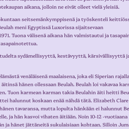
kaupan aikana, jolloin ne eivät olleet vielä yleisiä.
ökuntaan seitsemänkymppisenä ja työskenteli keittiös
Beulah meni Egyptissä Luxorissa sijaitsevaan
1971. Tuona välisenä aikana hän valmistautui ja tasapai
tasapainotettua.
delta sydämellisyyttä, kestävyyttä, kärsivällisyyttä j
mästä venäläisenä maalaisena, joka eli Siperian rajalla
änen äitinsä hänen ollessaan Beulah. Beulah loi vakavaa k
nen. Tuon karmean karman takia Beulahin äiti heitti Be
ttei halunnut koskaan enää nähdä tätä. Elizabeth Clar
a hänen tavaransa, mutta lopulta hänkään ei halunnut Be
elle, ja hän kasvoi vihaten äitiään. Noin 10-12 -vuotiaana
ään ja hänet jättäneitä sukulaisiaan kohtaan. Silloin Jum