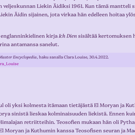
 veljeskunnan Liekin Äidiksi 1961. Kun tämä mantteli si
 Liekin Äidin sijainen, jota virkaa hän edelleen hoitaa y
 englanninkielinen kirja
Ich Dien
sisältää kertomuksen 
rina antamansa sanelut.
Master Encyclopedia
, haku sanalla Clara Louise, 30.4.2022.
ra_Louise
l oli yksi kolmesta itämaan tietäjästä El Moryan ja Kuth
orya sinistä lieskaa kolminaisuuden liekistä. Ennen ku
malajan retriitteihin. Teosofien mukaan hän oli Pytha
 El Moryan ja Kuthumin kanssa Teosofisen seuran ja Ma