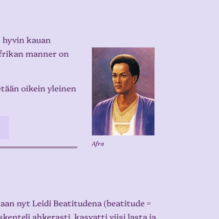
, hyvin kauan
 Afrikan manner on
tään oikein yleinen
Afra
an nyt Leidi Beatitudena (beatitude =
enteli ahkerasti, kasvatti viisi lasta ja