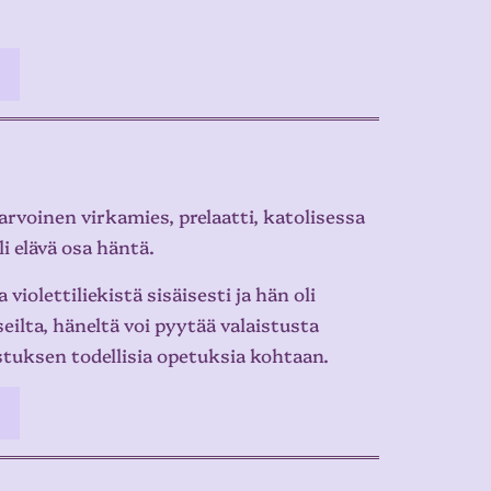
rvoinen virkamies, prelaatti, katolisessa
i elävä osa häntä.
olettiliekistä sisäisesti ja hän oli
ilta, häneltä voi pyytää valaistusta
stuksen todellisia opetuksia kohtaan.