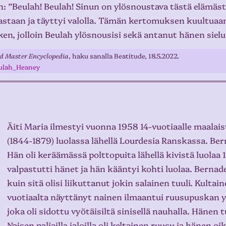
n: ”Beulah! Beulah! Sinun on ylösnoustava tästä elämäst
pahastaan ja täyttyi valolla. Tämän kertomuksen kuultua
ken, jolloin Beulah ylösnousisi sekä antanut hänen siel
d Master Encyclopedia
, haku sanalla Beatitude, 18.5.2022.
eulah_Heaney
Äiti Maria ilmestyi vuonna 1958 14-vuotiaalle maalai
(1844-1879) luolassa lähellä Lourdesia Ranskassa. Ber
Hän oli keräämässä polttopuita lähellä kivistä luolaa
valpastutti hänet ja hän kääntyi kohti luolaa. Berna
kuin sitä olisi liikuttanut jokin salainen tuuli. Kultai
vuotiaalta näyttänyt nainen ilmaantui ruusupuskan ylle.
joka oli sidottu vyötäisiltä sinisellä nauhalla. Hänen
Naisen paljailla jaloilla oli keltainen ruusu ja hänen 