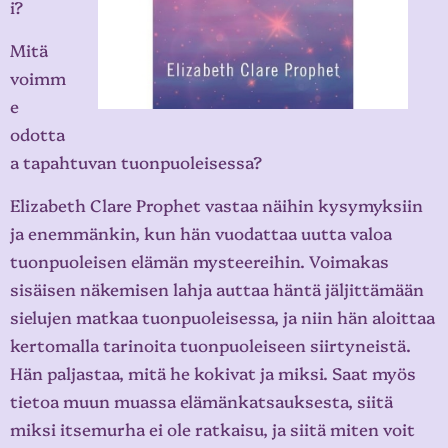
i?
Mitä
voimm
e
odotta
a tapahtuvan tuonpuoleisessa?
Elizabeth Clare Prophet vastaa näihin kysymyksiin
ja enemmänkin, kun hän vuodattaa uutta valoa
tuonpuoleisen elämän mysteereihin. Voimakas
sisäisen näkemisen lahja auttaa häntä jäljittämään
sielujen matkaa tuonpuoleisessa, ja niin hän aloittaa
kertomalla tarinoita tuonpuoleiseen siirtyneistä.
Hän paljastaa, mitä he kokivat ja miksi. Saat myös
tietoa muun muassa elämänkatsauksesta, siitä
miksi itsemurha ei ole ratkaisu, ja siitä miten voit