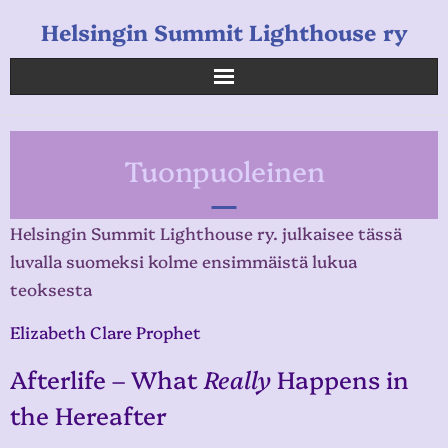
Helsingin Summit Lighthouse ry
Helsingin Summit Lighthouse ry
Tuonpuoleinen
Opetukset
Verkkokauppa
Helsingin Summit Lighthouse ry. julkaisee tässä
luvalla suomeksi kolme ensimmäistä lukua
Uutiset
teoksesta
Linkkejä
Elizabeth Clare Prophet
Afterlife – What
Really
Happens in
the Hereafter