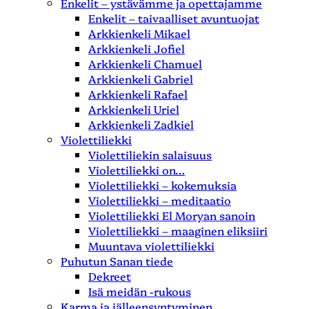
Enkelit – ystävämme ja opettajamme
Enkelit – taivaalliset avuntuojat
Arkkienkeli Mikael
Arkkienkeli Jofiel
Arkkienkeli Chamuel
Arkkienkeli Gabriel
Arkkienkeli Rafael
Arkkienkeli Uriel
Arkkienkeli Zadkiel
Violettiliekki
Violettiliekin salaisuus
Violettiliekki on…
Violettiliekki – kokemuksia
Violettiliekki – meditaatio
Violettiliekki El Moryan sanoin
Violettiliekki – maaginen eliksiiri
Muuntava violettiliekki
Puhutun Sanan tiede
Dekreet
Isä meidän -rukous
Karma ja jälleensyntyminen