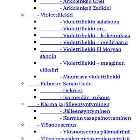
- Arkkienkeli Uriel
- Arkkienkeli Zadkiel
- Violettiliekki
- Violettiliekin salaisuus
- Violettiliekki on…
- Violettiliekki – kokemuksia
- Violettiliekki – meditaatio
- Violettiliekki El Moryan
sanoin
- Violettiliekki – maaginen
eliksiiri
- Muuntava violettiliekki
- Puhutun Sanan tiede
- Dekreet
- Isä meidän -rukous
- Karma ja jälleensyntyminen
- Jälleensyntyminen
- Karman tasapainottaminen
- Ylösnousemus
- Ylösnousemus päämääränä
- Ylösnousseiden mestareiden retriitit