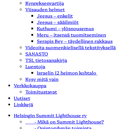
Kynnyksenvartija
Viisauden helmet
Jeesus – enkelit
Jeesus – sääilmiöt
Kuthumi – ylösnousemus
Meru – itsensä tuomitseminen
Serapis Bey – täydellinen rakkaus
Videoita suomenkielisellä tekstityksellä
SANASTO
TSL tietosanakirja
Luentoja
Israelin 12 heimon kohtalo
Kysy mitä vain
Verkkokauppa
Toimitustavat
Uutiset
Linkkejä
Helsingin Summit Lighthouse ry
- Mikä on Summit Lighthouse?
- Opintoryhmän toiminta