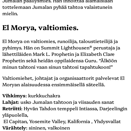
Jumalan päällysmies. Hän innoittaa alamaisiaan
tottelemaan Jumalan pyhää tahtoa valaistunein
mielin.
El Morya, valtiomies.
El Morya on valtiomies, runoilija, taloustieteilijä ja
pyhimys. Hän on Summit Lighthousen
®
perustaja ja
lähettiläiden Mark L. Prophetin ja Elizabeth Clare
Prophetin sekä heidän oppilaidensa Guru. “Älköön
minun tahtoni vaan sinun tahtosi tapahtukoon!”
Valtiomiehet, johtajat ja organisaattorit palvelevat El
Moryan alaisuudessa ensimmäisellä säteellä.
Vihkimys
: kurkkuchakra
Lahjat
: usko Jumalan tahtoon ja viisauden sanat
Retriitti
: Hyvän Tahdon temppeli Intiassa, Darjeelingin
yläpuolella,
El Capitan, Yosemite Valley, Kalifornia , Yhdysvallat
Värähtely
: sininen, valkoinen