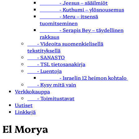
- Jeesus – sääilmiöt
- Kuthumi – ylösnousemus
- Meru – itsensä
tuomitseminen
- Serapis Bey – täydellinen
rakkaus
- Videoita suomenkielisellä
tekstityksellä
- SANASTO
- TSL tietosanakirja
- Luentoja
- Israelin 12 heimon kohtalo
- Kysy mitä vain
Verkkokauppa
- Toimitustavat
Uutiset
Linkkejä
El Morya