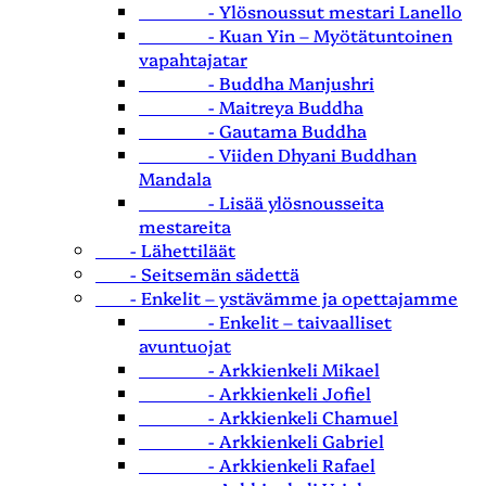
- Ylösnoussut mestari Lanello
- Kuan Yin – Myötätuntoinen
vapahtajatar
- Buddha Manjushri
- Maitreya Buddha
- Gautama Buddha
- Viiden Dhyani Buddhan
Mandala
- Lisää ylösnousseita
mestareita
- Lähettiläät
- Seitsemän sädettä
- Enkelit – ystävämme ja opettajamme
- Enkelit – taivaalliset
avuntuojat
- Arkkienkeli Mikael
- Arkkienkeli Jofiel
- Arkkienkeli Chamuel
- Arkkienkeli Gabriel
- Arkkienkeli Rafael