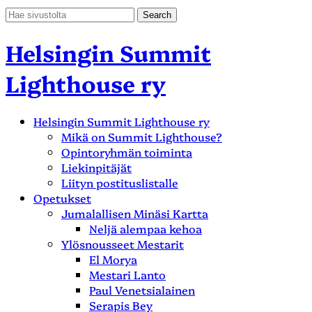
Helsingin Summit
Lighthouse ry
Helsingin Summit Lighthouse ry
Mikä on Summit Lighthouse?
Opintoryhmän toiminta
Liekinpitäjät
Liityn postituslistalle
Opetukset
Jumalallisen Minäsi Kartta
Neljä alempaa kehoa
Ylösnousseet Mestarit
El Morya
Mestari Lanto
Paul Venetsialainen
Serapis Bey