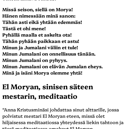
Missä seison, siellä on Morya!
Hänen nimessään minä sanon:
Tähän asti eikä yhtään edemmäs!
Tästä et ohi mene!
Pyhällä maalla et askelta ota!
Tähän pyhään paikkaan et astu!
Minun ja Jumalani väliin et tule!
Minun Jumalani on onnellisuus tänään.
Minun Jumalani on pyhyys.
Minun Jumalani on elävän Jumalan eheys.
Minä ja isäni Morya olemme yhtä!
El Moryan, sinisen säteen
mestarin, meditaatio
“Anna Kristusminäsi johdattaa sinut alttarille, jossa
polvistut mestari El Moryan eteen, missä olet
hiljaisessa meditaatiossa yhteydessä liekin tahtoon ja
tässä meditaatiossa omaksut El Moryan