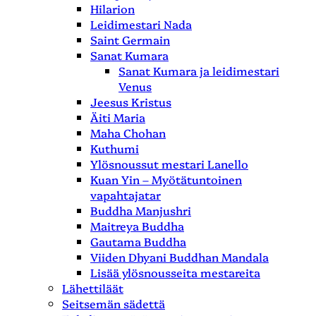
Hilarion
Leidimestari Nada
Saint Germain
Sanat Kumara
Sanat Kumara ja leidimestari
Venus
Jeesus Kristus
Äiti Maria
Maha Chohan
Kuthumi
Ylösnoussut mestari Lanello
Kuan Yin – Myötätuntoinen
vapahtajatar
Buddha Manjushri
Maitreya Buddha
Gautama Buddha
Viiden Dhyani Buddhan Mandala
Lisää ylösnousseita mestareita
Lähettiläät
Seitsemän sädettä