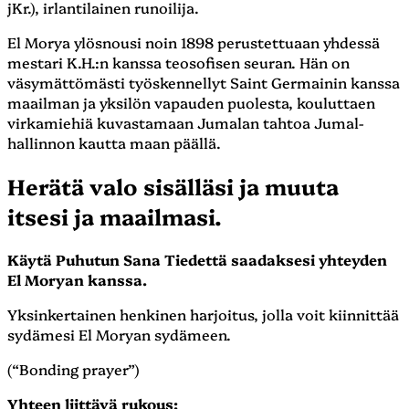
jKr.), irlantilainen runoilija.
El Morya ylösnousi noin 1898 perustettuaan yhdessä
mestari K.H.:n kanssa teosofisen seuran. Hän on
väsymättömästi työskennellyt Saint Germainin kanssa
maailman ja yksilön vapauden puolesta, kouluttaen
virkamiehiä kuvastamaan Jumalan tahtoa Jumal-
hallinnon kautta maan päällä.
Herätä valo sisälläsi ja muuta
itsesi ja maailmasi.
Käytä Puhutun Sana Tiedettä saadaksesi yhteyden
El Moryan kanssa.
Yksinkertainen henkinen harjoitus, jolla voit kiinnittää
sydämesi El Moryan sydämeen.
(“Bonding prayer”)
Yhteen liittävä rukous: