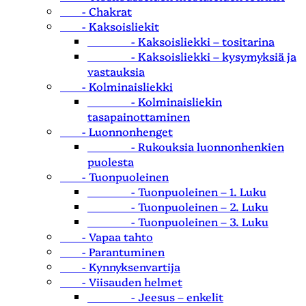
- Chakrat
- Kaksoisliekit
- Kaksoisliekki – tositarina
- Kaksoisliekki – kysymyksiä ja
vastauksia
- Kolminaisliekki
- Kolminaisliekin
tasapainottaminen
- Luonnonhenget
- Rukouksia luonnonhenkien
puolesta
- Tuonpuoleinen
- Tuonpuoleinen – 1. Luku
- Tuonpuoleinen – 2. Luku
- Tuonpuoleinen – 3. Luku
- Vapaa tahto
- Parantuminen
- Kynnyksenvartija
- Viisauden helmet
- Jeesus – enkelit