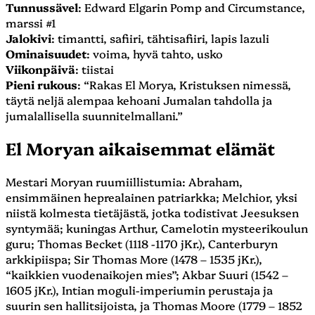
Tunnussävel
: Edward Elgarin Pomp and Circumstance,
marssi #1
Jalokivi
: timantti, safiiri, tähtisafiiri, lapis lazuli
Ominaisuudet
: voima, hyvä tahto, usko
Viikonpäivä
: tiistai
Pieni rukous
: “Rakas El Morya, Kristuksen nimessä,
täytä neljä alempaa kehoani Jumalan tahdolla ja
jumalallisella suunnitelmallani.”
El Moryan aikaisemmat elämät
Mestari Moryan ruumiillistumia: Abraham,
ensimmäinen heprealainen patriarkka; Melchior, yksi
niistä kolmesta tietäjästä, jotka todistivat Jeesuksen
syntymää; kuningas Arthur, Camelotin mysteerikoulun
guru; Thomas Becket (1118 -1170 jKr.), Canterburyn
arkkipiispa; Sir Thomas More (1478 – 1535 jKr.),
“kaikkien vuodenaikojen mies”; Akbar Suuri (1542 –
1605 jKr.), Intian moguli-imperiumin perustaja ja
suurin sen hallitsijoista, ja Thomas Moore (1779 – 1852