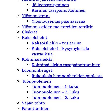
Jälleensyntyminen
Karman tasapainottaminen
Ylösnousemus
Ylösnousemus päämääränä
Ylösnousseiden mestareiden retriitit
Chakrat
Kaksoisliekit
Kaksoisliekki – tositarina
Kaksoisliekki – kysymyksiä ja
vastauksia
Kolminaisliekki
Kolminaisliekin tasapainottaminen
Luonnonhenget
Rukouksia luonnonhenkien puolesta
Tuonpuoleinen
Tuonpuoleinen – 1. Luku
Tuonpuoleinen – 2. Luku
Tuonpuoleinen – 3. Luku
Vapaa tahto
Parantuminen