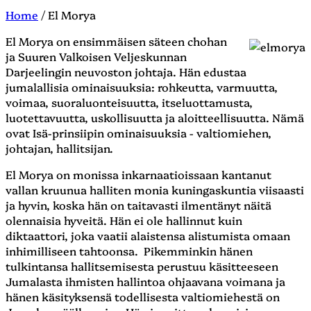
Home
/
El Morya
El Morya on ensimmäisen säteen chohan
ja Suuren Valkoisen Veljeskunnan
Darjeelingin neuvoston johtaja. Hän edustaa
jumalallisia ominaisuuksia: rohkeutta, varmuutta,
voimaa, suoraluonteisuutta, itseluottamusta,
luotettavuutta, uskollisuutta ja aloitteellisuutta. Nämä
ovat Isä-prinsiipin ominaisuuksia - valtiomiehen,
johtajan, hallitsijan.
El Morya on monissa inkarnaatioissaan kantanut
vallan kruunua halliten monia kuningaskuntia viisaasti
ja hyvin, koska hän on taitavasti ilmentänyt näitä
olennaisia hyveitä. Hän ei ole hallinnut kuin
diktaattori, joka vaatii alaistensa alistumista omaan
inhimilliseen tahtoonsa. Pikemminkin hänen
tulkintansa hallitsemisesta perustuu käsitteeseen
Jumalasta ihmisten hallintoa ohjaavana voimana ja
hänen käsityksensä todellisesta valtiomiehestä on