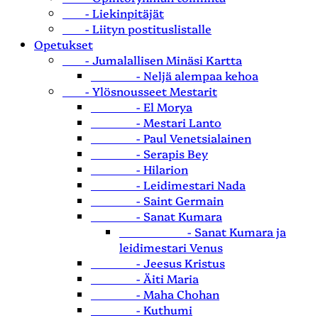
- Liekinpitäjät
- Liityn postituslistalle
Opetukset
- Jumalallisen Minäsi Kartta
- Neljä alempaa kehoa
- Ylösnousseet Mestarit
- El Morya
- Mestari Lanto
- Paul Venetsialainen
- Serapis Bey
- Hilarion
- Leidimestari Nada
- Saint Germain
- Sanat Kumara
- Sanat Kumara ja
leidimestari Venus
- Jeesus Kristus
- Äiti Maria
- Maha Chohan
- Kuthumi