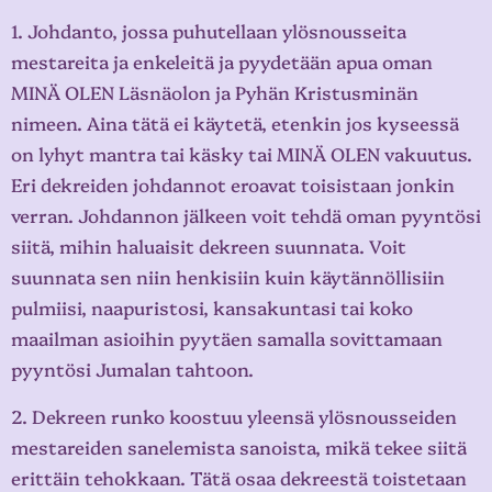
1. Johdanto, jossa puhutellaan ylösnousseita
mestareita ja enkeleitä ja pyydetään apua oman
MINÄ OLEN Läsnäolon ja Pyhän Kristusminän
nimeen. Aina tätä ei käytetä, etenkin jos kyseessä
on lyhyt mantra tai käsky tai MINÄ OLEN vakuutus.
Eri dekreiden johdannot eroavat toisistaan jonkin
verran. Johdannon jälkeen voit tehdä oman pyyntösi
siitä, mihin haluaisit dekreen suunnata. Voit
suunnata sen niin henkisiin kuin käytännöllisiin
pulmiisi, naapuristosi, kansakuntasi tai koko
maailman asioihin pyytäen samalla sovittamaan
pyyntösi Jumalan tahtoon.
2. Dekreen runko koostuu yleensä ylösnousseiden
mestareiden sanelemista sanoista, mikä tekee siitä
erittäin tehokkaan. Tätä osaa dekreestä toistetaan