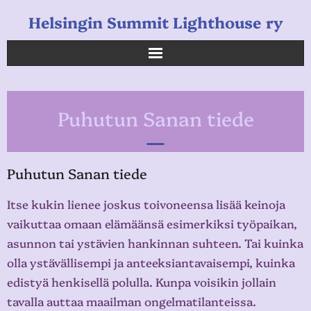
Helsingin Summit Lighthouse ry
Helsingin Summit Lighthouse ry
Puhutun Sanan tiede
Opetukset
Verkkokauppa
Puhutun Sanan tiede
Uutiset
Itse kukin lienee joskus toivoneensa lisää keinoja
vaikuttaa omaan elämäänsä esimerkiksi työpaikan,
Linkkejä
asunnon tai ystävien hankinnan suhteen. Tai kuinka
olla ystävällisempi ja anteeksiantavaisempi, kuinka
edistyä henkisellä polulla. Kunpa voisikin jollain
tavalla auttaa maailman ongelmatilanteissa.