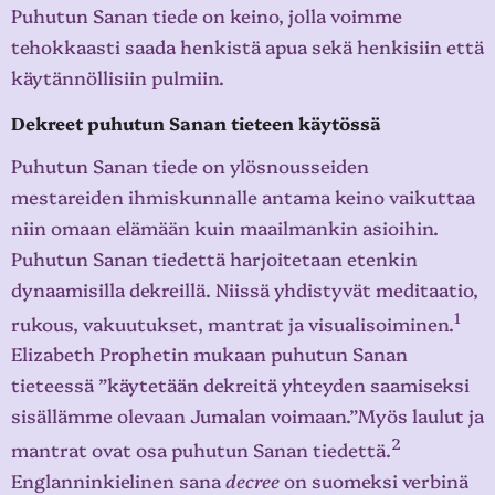
Puhutun Sanan tiede on keino, jolla voimme
tehokkaasti saada henkistä apua sekä henkisiin että
käytännöllisiin pulmiin.
Dekreet puhutun Sanan tieteen käytössä
Puhutun Sanan tiede on ylösnousseiden
mestareiden ihmiskunnalle antama keino vaikuttaa
niin omaan elämään kuin maailmankin asioihin.
Puhutun Sanan tiedettä harjoitetaan etenkin
dynaamisilla dekreillä. Niissä yhdistyvät meditaatio,
1
rukous, vakuutukset, mantrat ja visualisoiminen.
Elizabeth Prophetin mukaan puhutun Sanan
tieteessä ”käytetään dekreitä yhteyden saamiseksi
sisällämme olevaan Jumalan voimaan.”Myös laulut ja
2
mantrat ovat osa puhutun Sanan tiedettä.
Englanninkielinen sana
decree
on suomeksi verbinä