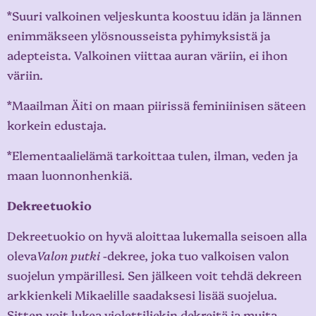
*Suuri valkoinen veljeskunta koostuu idän ja lännen
enimmäkseen ylösnousseista pyhimyksistä ja
adepteista. Valkoinen viittaa auran väriin, ei ihon
väriin.
*Maailman Äiti on maan piirissä feminiinisen säteen
korkein edustaja.
*Elementaalielämä tarkoittaa tulen, ilman, veden ja
maan luonnonhenkiä.
Dekreetuokio
Dekreetuokio on hyvä aloittaa lukemalla seisoen alla
oleva
V
alon putki
-dekree, joka tuo valkoisen valon
suojelun ympärillesi. Sen jälkeen voit tehdä dekreen
arkkienkeli Mikaelille saadaksesi lisää suojelua.
Sitten voit lukea violettiliekin dekreitä ja muita