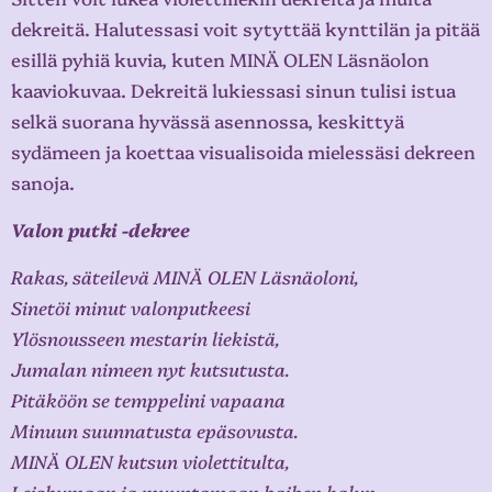
dekreitä. Halutessasi voit sytyttää kynttilän ja pitää
esillä pyhiä kuvia, kuten MINÄ OLEN Läsnäolon
kaaviokuvaa. Dekreitä lukiessasi sinun tulisi istua
selkä suorana hyvässä asennossa, keskittyä
sydämeen ja koettaa visualisoida mielessäsi dekreen
sanoja.
Valon putki -dekree
Rakas, säteilevä MINÄ OLEN Läsnäoloni,
Sinetöi minut valonputkeesi
Ylösnousseen mestarin liekistä,
Jumalan nimeen nyt kutsutusta.
Pitäköön se temppelini vapaana
Minuun suunnatusta epäsovusta.
MINÄ OLEN kutsun violettitulta,
Leiskumaan ja muuntamaan kaiken halun,