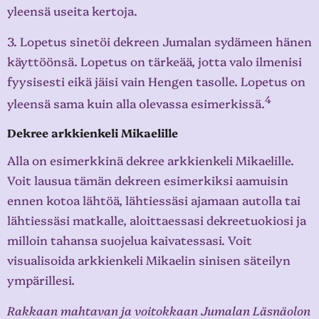
yleensä useita kertoja.
3. Lopetus sinetöi dekreen Jumalan sydämeen hänen
käyttöönsä. Lopetus on tärkeää, jotta valo ilmenisi
fyysisesti eikä jäisi vain Hengen tasolle. Lopetus on
4
yleensä sama kuin alla olevassa esimerkissä.
Dekree arkkienkeli Mikaelille
Alla on esimerkkinä dekree arkkienkeli Mikaelille.
Voit lausua tämän dekreen esimerkiksi aamuisin
ennen kotoa lähtöä, lähtiessäsi ajamaan autolla tai
lähtiessäsi matkalle, aloittaessasi dekreetuokiosi ja
milloin tahansa suojelua kaivatessasi. Voit
visualisoida arkkienkeli Mikaelin sinisen säteilyn
ympärillesi.
Rakkaan mahtavan ja voitokkaan Jumalan Läsnäolon