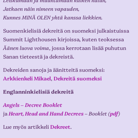
Jatkaen näin nimeen vapauden,
Kunnes MINÄ OLEN yhtä kanssa liekkien.
Suomenkielisiä dekreitä on suomeksi julkaistuissa
Summit Lighthousen kirjoissa, kuten teoksessa
Äänen luova voima
, jossa kerrotaan lisää puhutun
Sanan tieteestä ja dekreistä.
Dekreiden sanoja ja äänitteitä suomeksi:
Arkkienkeli Mikael
,
Dekreitä suomeksi
Englanninkielisiä dekreitä
Angels – Decree Booklet
ja
Heart, Head and Hand Decrees
– Booklet (
pdf
)
Lue myös artikkeli
Dekreet
.