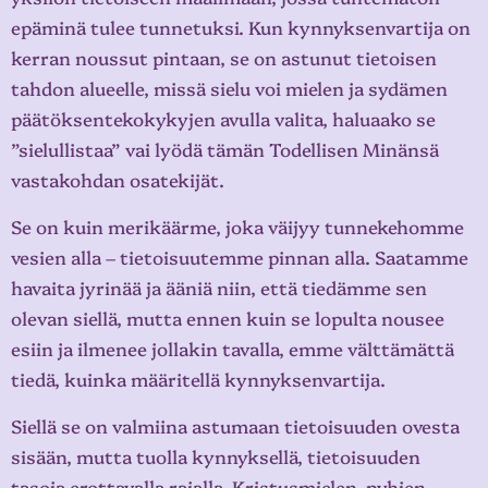
epäminä tulee tunnetuksi. Kun kynnyksenvartija on
kerran noussut pintaan, se on astunut tietoisen
tahdon alueelle, missä sielu voi mielen ja sydämen
päätöksentekokykyjen avulla valita, haluaako se
”sielullistaa” vai lyödä tämän Todellisen Minänsä
vastakohdan osatekijät.
Se on kuin merikäärme, joka väijyy tunnekehomme
vesien alla – tietoisuutemme pinnan alla. Saatamme
havaita jyrinää ja ääniä niin, että tiedämme sen
olevan siellä, mutta ennen kuin se lopulta nousee
esiin ja ilmenee jollakin tavalla, emme välttämättä
tiedä, kuinka määritellä kynnyksenvartija.
Siellä se on valmiina astumaan tietoisuuden ovesta
sisään, mutta tuolla kynnyksellä, tietoisuuden
tasoja erottavalla rajalla, Kristusmielen, pyhien