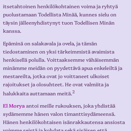
itsetahtoinen henkilökohtainen voima ja ryhtyä
puolustamaan Todellista Minää, kunnes sielu on
täysin jälleenyhdistynyt tuon Todellisen Minän
kanssa.
Epäminä on salakavala ja ovela, ja tämän
tiedostaminen on yksi tärkeimmistä avaimista
henkisellä polulla. Voittaaksemme vähäisemmän
minämme meidän on pyydettävä apua enkeleiltä ja
mestareilta, jotka ovat jo voittaneet ulkoiset
rajoitukset ja olosuhteet. He ovat valmiita ja
2
halukkaita auttamaan meitä.
El Morya
antoi meille rukouksen, joka yhdistää
sydämemme hänen valon timanttisydämeensä.
Hänen henkilökohtaisen isänrakkautensa ansiosta
voimme seistä ja kohdata sekä sisäisen että