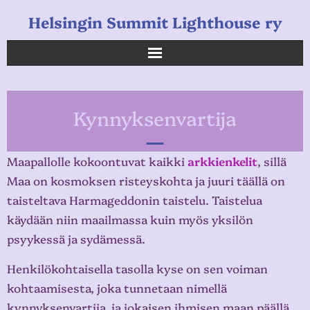
Helsingin Summit Lighthouse ry
Helsingin Summit Lighthouse ry
Kynnyksenvartija
Opetukset
Verkkokauppa
Maapallolle kokoontuvat kaikki
arkkienkelit
, sillä
Maa on kosmoksen risteyskohta ja juuri täällä on
Uutiset
taisteltava Harmageddonin taistelu. Taistelua
käydään niin maailmassa kuin myös yksilön
Linkkejä
psyykessä ja sydämessä.
Henkilökohtaisella tasolla kyse on sen voiman
kohtaamisesta, joka tunnetaan nimellä
kynnyksenvartija, ja jokaisen ihmisen maan päällä