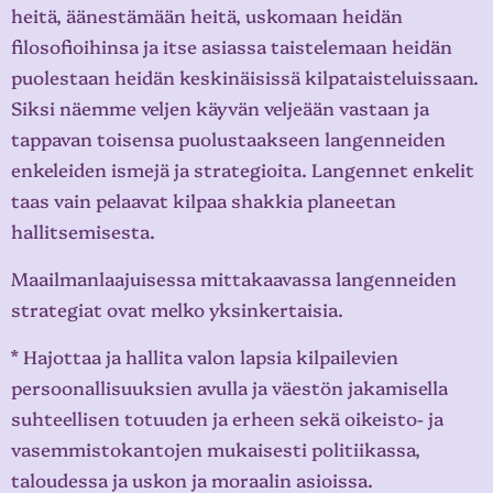
heitä, äänestämään heitä, uskomaan heidän
filosofioihinsa ja itse asiassa taistelemaan heidän
puolestaan heidän keskinäisissä kilpataisteluissaan.
Siksi näemme veljen käyvän veljeään vastaan ja
tappavan toisensa puolustaakseen langenneiden
enkeleiden ismejä ja strategioita. Langennet enkelit
taas vain pelaavat kilpaa shakkia planeetan
hallitsemisesta.
Maailmanlaajuisessa mittakaavassa langenneiden
strategiat ovat melko yksinkertaisia.
* Hajottaa ja hallita valon lapsia kilpailevien
persoonallisuuksien avulla ja väestön jakamisella
suhteellisen totuuden ja erheen sekä oikeisto- ja
vasemmistokantojen mukaisesti politiikassa,
taloudessa ja uskon ja moraalin asioissa.