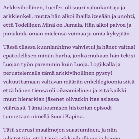
Arkkivihollinen, Lucifer, oli suuri valonkantaja ja
arkkienkeli, mutta hän alkoi ihailla itseään ja unohti,
että Todellinen Minä on Jumala. Hän alkoi palvoa ja
jumaloida oman mielensä voimaa ja omia kykyjään.
Tässä tilassa kunnianhimo vahvistui ja hänet valtasi
epätodellisen minän harha, jonka mukaan hän tekisi
Luojan työn paremmin kuin Luoja. Logiikalla ja
perustelemalla tämä arkkivihollinen pystyi
vakuuttamaan valtavan määrän enkelilegioonia siitä,
että hänen tiensä oli oikeamielinen ja että kaikki
muut hierarkian jäsenet olivatkin itse asiassa
väärässä. Tämä kosmisen historian episodi
tunnetaan nimellä Suuri Kapina.
Tätä seurasi maailmojen saastuminen, ja niin
julistettiin, että tämä arkkivihollinen ja hänen