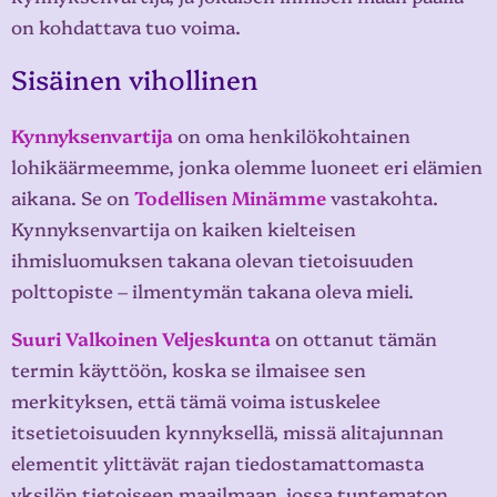
on kohdattava tuo voima.
Sisäinen vihollinen
Kynnyksenvartija
on oma henkilökohtainen
lohikäärmeemme, jonka olemme luoneet eri elämien
aikana. Se on
Todellisen Minämme
vastakohta.
Kynnyksenvartija on kaiken kielteisen
ihmisluomuksen takana olevan tietoisuuden
polttopiste – ilmentymän takana oleva mieli.
Suuri Valkoinen Veljeskunta
on ottanut tämän
termin käyttöön, koska se ilmaisee sen
merkityksen, että tämä voima istuskelee
itsetietoisuuden kynnyksellä, missä alitajunnan
elementit ylittävät rajan tiedostamattomasta
yksilön tietoiseen maailmaan, jossa tuntematon