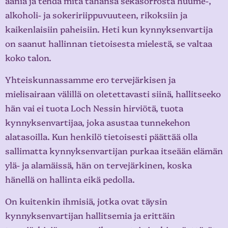
ääniä ja tehdä mitä tahansa sekasorrosta huume-,
alkoholi- ja sokeririippuvuuteen, rikoksiin ja
kaikenlaisiin paheisiin. Heti kun kynnyksenvartija
on saanut hallinnan tietoisesta mielestä, se valtaa
koko talon.
Yhteiskunnassamme ero tervejärkisen ja
mielisairaan välillä on oletettavasti siinä, hallitseeko
hän vai ei tuota Loch Nessin hirviötä, tuota
kynnyksenvartijaa, joka asustaa tunnekehon
alatasoilla. Kun henkilö tietoisesti päättää olla
sallimatta kynnyksenvartijan purkaa itseään elämän
ylä- ja alamäissä, hän on tervejärkinen, koska
hänellä on hallinta eikä pedolla.
On kuitenkin ihmisiä, jotka ovat täysin
kynnyksenvartijan hallitsemia ja erittäin