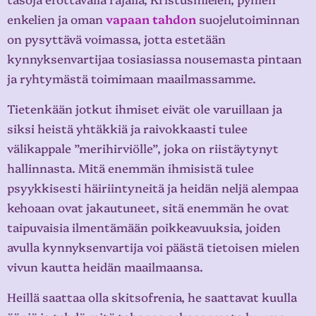
enkelien ja oman
vapaan tahdon
suojelutoiminnan
on pysyttävä voimassa, jotta estetään
kynnyksenvartijaa tosiasiassa nousemasta pintaan
ja ryhtymästä toimimaan maailmassamme.
Tietenkään jotkut ihmiset eivät ole varuillaan ja
siksi heistä yhtäkkiä ja raivokkaasti tulee
välikappale ”merihirviölle”, joka on riistäytynyt
hallinnasta. Mitä enemmän ihmisistä tulee
psyykkisesti häiriintyneitä ja heidän neljä alempaa
kehoaan ovat jakautuneet, sitä enemmän he ovat
taipuvaisia ilmentämään poikkeavuuksia, joiden
avulla kynnyksenvartija voi päästä tietoisen mielen
vivun kautta heidän maailmaansa.
Heillä saattaa olla skitsofrenia, he saattavat kuulla