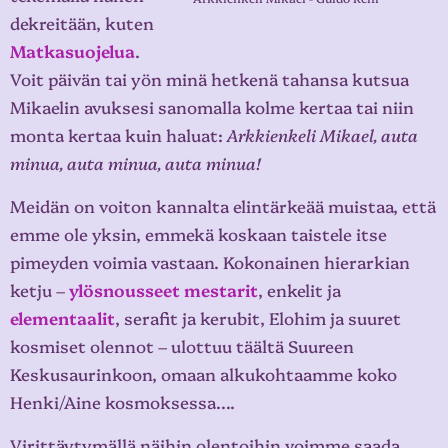
dekreitään, kuten
Matkasuojelua
.
Voit päivän tai yön minä hetkenä tahansa kutsua
Mikaelin avuksesi sanomalla kolme kertaa tai niin
monta kertaa kuin haluat:
Arkkienkeli Mikael, auta
minua, auta minua, auta minua!
Meidän on voiton kannalta elintärkeää muistaa, että
emme ole yksin, emmekä koskaan taistele itse
pimeyden voimia vastaan. Kokonainen hierarkian
ketju –
ylösnousseet mestarit
, enkelit ja
elementaalit
, serafit ja kerubit, Elohim ja suuret
kosmiset olennot – ulottuu täältä Suureen
Keskusaurinkoon, omaan alkukohtaamme koko
Henki/Aine kosmoksessa….
Virittäytymällä näihin olentoihin voimme saada