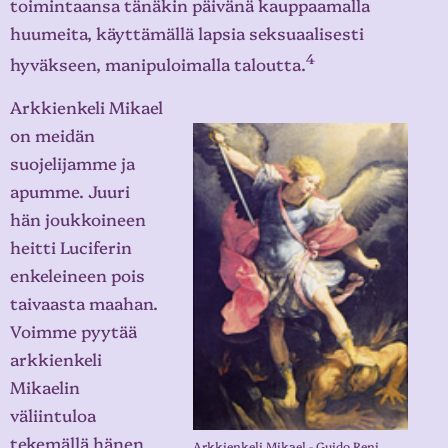
toimintaansa tänäkin päivänä kauppaamalla
huumeita, käyttämällä lapsia seksuaalisesti
4
hyväkseen, manipuloimalla taloutta.
Arkkienkeli Mikael
on meidän
suojelijamme ja
apumme. Juuri
hän joukkoineen
heitti Luciferin
enkeleineen pois
taivaasta maahan.
Voimme pyytää
arkkienkeli
Mikaelin
väliintuloa
tekemällä hänen
Arkkienkeli Mikael - Guido Reni