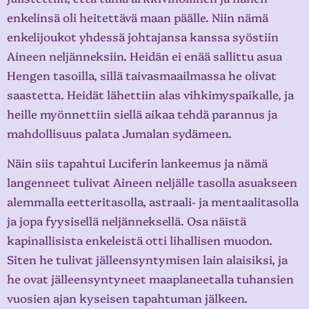
enkelinsä oli heitettävä maan päälle. Niin nämä
enkelijoukot yhdessä johtajansa kanssa syöstiin
Aineen neljänneksiin. Heidän ei enää sallittu asua
Hengen tasoilla, sillä taivasmaailmassa he olivat
saastetta. Heidät lähettiin alas vihkimyspaikalle, ja
heille myönnettiin siellä aikaa tehdä parannus ja
mahdollisuus palata Jumalan sydämeen.
Näin siis tapahtui Luciferin lankeemus ja nämä
langenneet tulivat Aineen neljälle tasolla asuakseen
alemmalla eetteritasolla, astraali- ja mentaalitasolla
ja jopa fyysisellä neljänneksellä. Osa näistä
kapinallisista enkeleistä otti lihallisen muodon.
Siten he tulivat jälleensyntymisen lain alaisiksi, ja
he ovat jälleensyntyneet maaplaneetalla tuhansien
vuosien ajan kyseisen tapahtuman jälkeen.