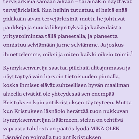
tervejärkisiä samaan aikaan – tai ainakin näyttävät
tervejärkisiltä. Kun heihin tutustuu, ei heitä enää
pidäkään aivan tervejärkisinä, mutta he johtavat
pankkeja ja suuria liikeyrityksiä ja kaikenlaista
yritystoimintaa tällä planeetalla; ja planeetta
onnistuu selviämään ja me selviämme. Ja joskus
1
ihmettelemme, miksi ja miten kaikki oikein toimii.
Kynnyksenvartija saattaa piileksiä alitajunnassa ja
näyttäytyä vain harvoin tietoisuuden pinnalla,
koska ihmiset elävät suhteellisen hyvän maailman
alueella eivätkä ole yhteydessä sen enempää
Kristuksen kuin antikristuksen täyteyteen. Mutta
kun Kristuksen läsnäolo herättää tuon nukkuvan
kynnyksenvartijan käärmeen, sielun on tehtävä
vapaasta tahdostaan päätös lyödä MINÄ OLEN
Läsnäolon voimalla tuo antikristuksen