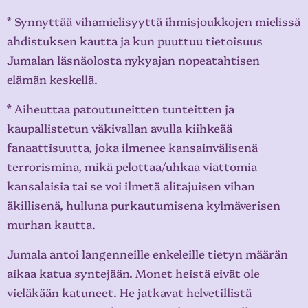
* Synnyttää vihamielisyyttä ihmisjoukkojen mielissä
ahdistuksen kautta ja kun puuttuu tietoisuus
Jumalan läsnäolosta nykyajan nopeatahtisen
elämän keskellä.
* Aiheuttaa patoutuneitten tunteitten ja
kaupallistetun väkivallan avulla kiihkeää
fanaattisuutta, joka ilmenee kansainvälisenä
terrorismina, mikä pelottaa/uhkaa viattomia
kansalaisia tai se voi ilmetä alitajuisen vihan
äkillisenä, hulluna purkautumisena kylmäverisen
murhan kautta.
Jumala antoi langenneille enkeleille tietyn määrän
aikaa katua syntejään. Monet heistä eivät ole
vieläkään katuneet. He jatkavat helvetillistä