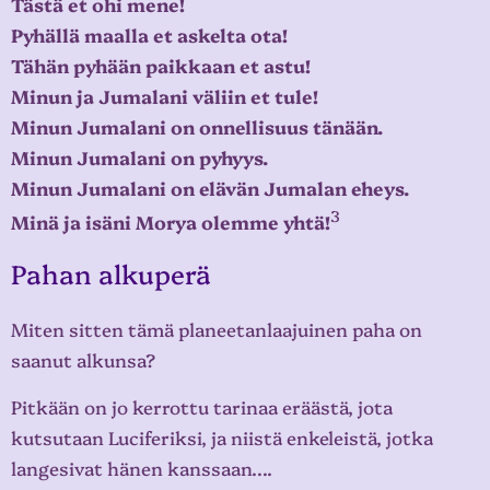
Tästä et ohi mene!
Pyhällä maalla et askelta ota!
Tähän pyhään paikkaan et astu!
Minun ja Jumalani väliin et tule!
Minun Jumalani on onnellisuus tänään.
Minun Jumalani on pyhyys.
Minun Jumalani on elävän Jumalan eheys.
3
Minä ja isäni Morya olemme yhtä!
Pahan alkuperä
Miten sitten tämä planeetanlaajuinen paha on
saanut alkunsa?
Pitkään on jo kerrottu tarinaa eräästä, jota
kutsutaan Luciferiksi, ja niistä enkeleistä, jotka
langesivat hänen kanssaan….