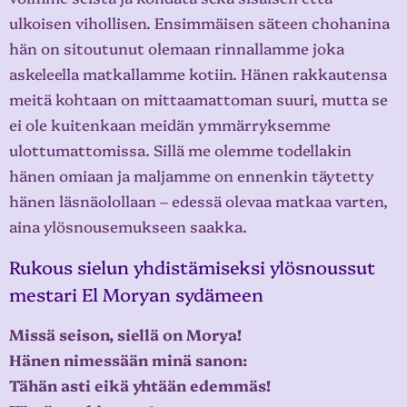
ulkoisen vihollisen. Ensimmäisen säteen chohanina
hän on sitoutunut olemaan rinnallamme joka
askeleella matkallamme kotiin. Hänen rakkautensa
meitä kohtaan on mittaamattoman suuri, mutta se
ei ole kuitenkaan meidän ymmärryksemme
ulottumattomissa. Sillä me olemme todellakin
hänen omiaan ja maljamme on ennenkin täytetty
hänen läsnäolollaan – edessä olevaa matkaa varten,
aina ylösnousemukseen saakka.
Rukous sielun yhdistämiseksi ylösnoussut
mestari El Moryan sydämeen
Missä seison, siellä on Morya!
Hänen nimessään minä sanon:
Tähän asti eikä yhtään edemmäs!