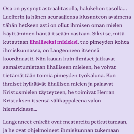
Osa on pysynyt astraalitasolla, halukehon tasolla…
Luciferin ja hänen seuraajiensa kiusanteon avaimena
tähän hetkeen asti on ollut ihmisen oman mielen
käyttäminen häntä itseään vastaan. Siksi se, mitä
kutsutaan
lihalliseksi mieleksi
, tuo pimeyden kohta
ihmiskunnassa, on Langenneen itsensä
koordinaatti. Niin kauan kuin ihmiset jatkavat
samaistumistaan lihalliseen mieleen, he voivat
tietämättään toimia pimeyden työkaluna. Kun
ihmiset hylkäävät lihallisen mielen ja palaavat
Kristusmielen täyteyteen, he toimivat Herran
Kristuksen itsensä välikappaleena valon
hierarkiassa...
Langenneet enkelit ovat mestareita petkuttamaan,
ja he ovat ohjelmoineet ihmiskunnan tukemaan