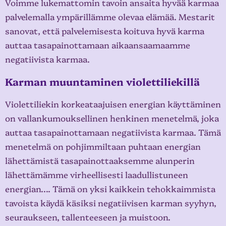
Voimme lukemattomin tavoin ansaita hyvää karmaa
palvelemalla ympärillämme olevaa elämää. Mestarit
sanovat, että palvelemisesta koituva hyvä karma
auttaa tasapainottamaan aikaansaamaamme
negatiivista karmaa.
Karman muuntaminen violettiliekillä
Violettiliekin korkeataajuisen energian käyttäminen
on vallankumouksellinen henkinen menetelmä, joka
auttaa tasapainottamaan negatiivista karmaa. Tämä
menetelmä on pohjimmiltaan puhtaan energian
lähettämistä tasapainottaaksemme alunperin
lähettämämme virheellisesti laadullistuneen
energian…. Tämä on yksi kaikkein tehokkaimmista
tavoista käydä käsiksi negatiivisen karman syyhyn,
seuraukseen, tallenteeseen ja muistoon.