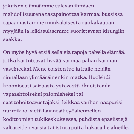
jokaisen elämäämme tulevan ihmisen
mahdollisuutena tasapainottaa karmaa: bussissa
tapaamastamme muukalaisesta ruokakaupan
myyjään ja leikkauksemme suorittavaan kirurgiin
saakka.
On myös hyvä etsiä sellaisia tapoja palvella elämää,
jotka kartuttavat hyvää karmaa pahan karman
vastineeksi. Mene toisten luo ja kulje heidän
rinnallaan ylimääräinenkin matka. Huolehdi
kroonisesti sairaasta ystävästä, ilmoittaudu
vapaaehtoiseksi palomieheksi tai
saattohoitoavustajaksi, leikkaa vanhan naapurisi
nurmikko, vietä lauantait työskennellen
kodittomien tukikeskuksessa, puhdista epäsiistejä
valtateiden varsia tai istuta puita hakatuille alueille.