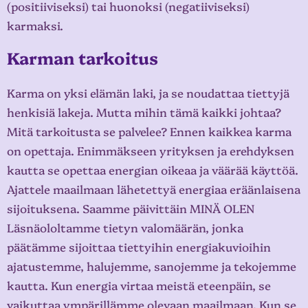
(positiiviseksi) tai huonoksi (negatiiviseksi)
karmaksi.
Karman tarkoitus
Karma on yksi elämän laki, ja se noudattaa tiettyjä
henkisiä lakeja. Mutta mihin tämä kaikki johtaa?
Mitä tarkoitusta se palvelee? Ennen kaikkea karma
on opettaja. Enimmäkseen yrityksen ja erehdyksen
kautta se opettaa energian oikeaa ja väärää käyttöä.
Ajattele maailmaan lähetettyä energiaa eräänlaisena
sijoituksena. Saamme päivittäin MINÄ OLEN
Läsnäololtamme tietyn valomäärän, jonka
päätämme sijoittaa tiettyihin energiakuvioihin
ajatustemme, halujemme, sanojemme ja tekojemme
kautta. Kun energia virtaa meistä eteenpäin, se
vaikuttaa ympärillämme olevaan maailmaan. Kun se