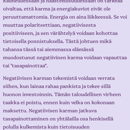
kauneudessaan ja haasteellisuudessaan on tärkeää
oivaltaa, että karma ja energiakuviot eivät ole
peruuttamattomia. Energia on aina liikkeessä. Se voi
muuttaa polariteettiaan, negatiivisesta
positiiviseen, ja sen värähtelyä voidaan kohottaa
tietoisella ponnistuksella. Tästä johtuen mikä
tahansa tässä tai aiemmassa elämässä
muodostunut negatiivinen karma voidaan vapauttaa
tai "tasapainottaa”.
Negatiivisen karman tekemistä voidaan verrata
siihen, kun lainaa rahaa pankista ja tekee sillä
huonon investoinnin. Tämän taloudellisen virheen
taakka ei poistu, ennen kuin velka on kokonaan
maksettu. Negatiivisen karman jatkuva
tasapainottaminen on yhtälailla osa henkisellä
polulla kulkemista kuin tietoisuuden