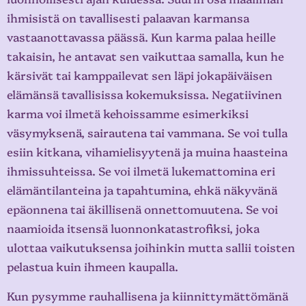
ihmisistä on tavallisesti palaavan karmansa
vastaanottavassa päässä. Kun karma palaa heille
takaisin, he antavat sen vaikuttaa samalla, kun he
kärsivät tai kamppailevat sen läpi jokapäiväisen
elämänsä tavallisissa kokemuksissa. Negatiivinen
karma voi ilmetä kehoissamme esimerkiksi
väsymyksenä, sairautena tai vammana. Se voi tulla
esiin kitkana, vihamielisyytenä ja muina haasteina
ihmissuhteissa. Se voi ilmetä lukemattomina eri
elämäntilanteina ja tapahtumina, ehkä näkyvänä
epäonnena tai äkillisenä onnettomuutena. Se voi
naamioida itsensä luonnonkatastrofiksi, joka
ulottaa vaikutuksensa joihinkin mutta sallii toisten
pelastua kuin ihmeen kaupalla.
Kun pysymme rauhallisena ja kiinnittymättömänä