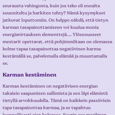
seurausta vahingosta, kuin jos teko oli ennalta
suunniteltu ja harkiten tehty? Nämä kysymykset
jatkuvat loputtomiin. On helppo nähdä, että tietyn
karman tasapainottamiseen voi kuulua monia
energiavirtauksen elementtejä…. Ylösnousseet
mestarit opettavat, että pohjimmiltaan on olemassa
kolme tapaa tasapainottaa negatiivinen karma:
kestämällä se, palvelemalla elämää ja muuntamalla
se.
Karman kestäminen
Karman kestäminen on negatiivisen energian
takaisin saapumisen sallimista ja sen läpi elämistä
tietyllä arvokkuudella. Tämä on kaikkein passiivisin
tapa tasapainottaa karmaa, ja se tapahtuu
luonnollisesti ajan kuluessa. Suurin osa maailman