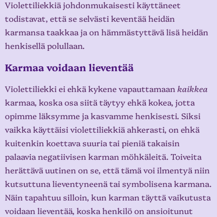
Violettiliekkiä johdonmukaisesti käyttäneet
todistavat, että se selvästi keventää heidän
karmansa taakkaa ja on hämmästyttävä lisä heidän
henkisellä polullaan.
Karmaa voidaan lieventää
Violettiliekki ei ehkä kykene vapauttamaan
kaikkea
karmaa, koska osa siitä täytyy ehkä kokea, jotta
opimme läksymme ja kasvamme henkisesti. Siksi
vaikka käyttäisi violettiliekkiä ahkerasti, on ehkä
kuitenkin koettava suuria tai pieniä takaisin
palaavia negatiivisen karman möhkäleitä. Toiveita
herättävä uutinen on se, että tämä voi ilmentyä niin
kutsuttuna lieventyneenä tai symbolisena karmana.
Näin tapahtuu silloin, kun karman täyttä vaikutusta
voidaan lieventää, koska henkilö on ansioitunut