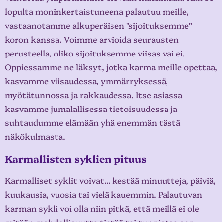
lopulta moninkertaistuneena palautuu meille,
vastaanotamme alkuperäisen "sijoituksemme”
koron kanssa. Voimme arvioida seurausten
perusteella, oliko sijoituksemme viisas vai ei.
Oppiessamme ne läksyt, jotka karma meille opettaa,
kasvamme viisaudessa, ymmärryksessä,
myötätunnossa ja rakkaudessa. Itse asiassa
kasvamme jumalallisessa tietoisuudessa ja
suhtaudumme elämään yhä enemmän tästä
näkökulmasta.
Karmallisten syklien pituus
Karmalliset syklit voivat... kestää minuutteja, päiviä,
kuukausia, vuosia tai vielä kauemmin. Palautuvan
karman sykli voi olla niin pitkä, että meillä ei ole
mitään mahdollisuutta tietää tai tunnistaa sen