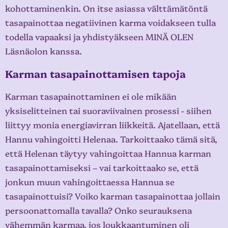
kohottaminenkin. On itse asiassa välttämätöntä
tasapainottaa negatiivinen karma voidakseen tulla
todella vapaaksi ja yhdistyäkseen MINÄ OLEN
Läsnäolon kanssa.
Karman tasapainottamisen tapoja
Karman tasapainottaminen ei ole mikään
yksiselitteinen tai suoraviivainen prosessi - siihen
liittyy monia energiavirran liikkeitä. Ajatellaan, että
Hannu vahingoitti Helenaa. Tarkoittaako tämä sitä,
että Helenan täytyy vahingoittaa Hannua karman
tasapainottamiseksi – vai tarkoittaako se, että
jonkun muun vahingoittaessa Hannua se
tasapainottuisi? Voiko karman tasapainottaa jollain
persoonattomalla tavalla? Onko seurauksena
vähemmän karmaa, jos loukkaantuminen oli