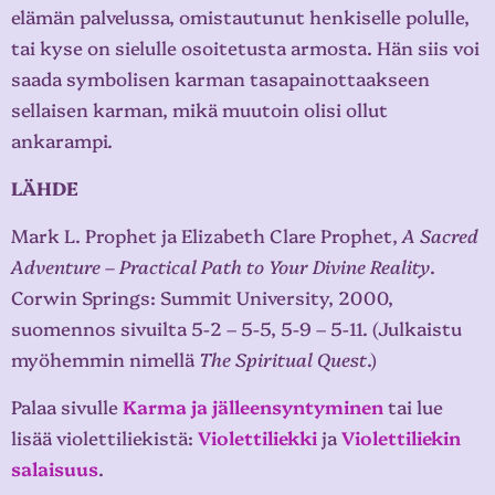
elämän palvelussa, omistautunut henkiselle polulle,
tai kyse on sielulle osoitetusta armosta. Hän siis voi
saada symbolisen karman tasapainottaakseen
sellaisen karman, mikä muutoin olisi ollut
ankarampi.
LÄHDE
Mark L. Prophet ja Elizabeth Clare Prophet,
A Sacred
Adventure – Practical Path to Your Divine Reality
.
Corwin Springs: Summit University, 2000,
suomennos sivuilta 5-2 – 5-5, 5-9 – 5-11. (Julkaistu
myöhemmin nimellä
The Spiritual Quest
.)
Palaa sivulle
Karma ja jälleensyntyminen
tai lue
lisää violettiliekistä:
Violettiliekki
ja
Violettiliekin
salaisuus
.