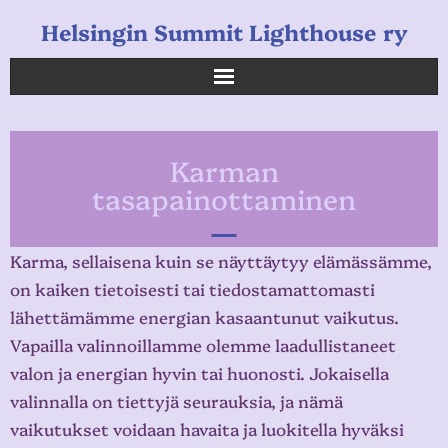
Helsingin Summit Lighthouse ry
Helsingin Summit Lighthouse ry
Karman
Opetukset
tasapainottaminen
Verkkokauppa
Karma, sellaisena kuin se näyttäytyy elämässämme,
Uutiset
on kaiken tietoisesti tai tiedostamattomasti
lähettämämme energian kasaantunut vaikutus.
Linkkejä
Vapailla valinnoillamme olemme laadullistaneet
valon ja energian hyvin tai huonosti. Jokaisella
valinnalla on tiettyjä seurauksia, ja nämä
vaikutukset voidaan havaita ja luokitella hyväksi