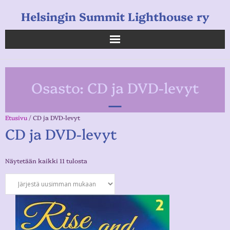
Helsingin Summit Lighthouse ry
Helsingin Summit Lighthouse ry
Osasto:
CD ja DVD-levyt
Opetukset
Verkkokauppa
Etusivu
/ CD ja DVD-levyt
CD ja DVD-levyt
Uutiset
Näytetään kaikki 11 tulosta
Linkkejä