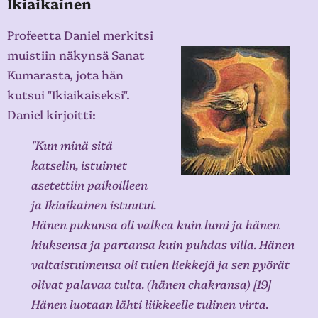
Ikiaikainen
Profeetta Daniel merkitsi
muistiin näkynsä Sanat
Kumarasta, jota hän
kutsui "Ikiaikaiseksi".
Daniel kirjoitti:
"Kun minä sitä
katselin, istuimet
asetettiin paikoilleen
ja Ikiaikainen istuutui.
Hänen pukunsa oli valkea kuin lumi ja hänen
hiuksensa ja partansa kuin puhdas villa. Hänen
valtaistuimensa oli tulen liekkejä ja sen pyörät
olivat palavaa tulta. (hänen chakransa) [19]
Hänen luotaan lähti liikkeelle tulinen virta.