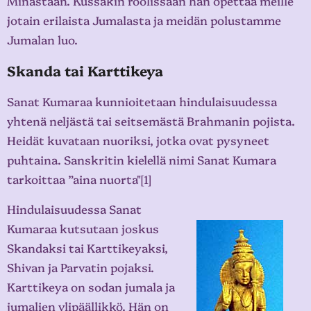
Minästään. Kussakin roolissaan hän opettaa meille
jotain erilaista Jumalasta ja meidän polustamme
Jumalan luo.
Skanda tai Karttikeya
Sanat Kumaraa kunnioitetaan hindulaisuudessa
yhtenä neljästä tai seitsemästä Brahmanin pojista.
Heidät kuvataan nuoriksi, jotka ovat pysyneet
puhtaina. Sanskritin kielellä nimi Sanat Kumara
tarkoittaa ”aina nuorta"[1]
Hindulaisuudessa Sanat
Kumaraa kutsutaan joskus
Skandaksi tai Karttikeyaksi,
Shivan ja Parvatin pojaksi.
Karttikeya on sodan jumala ja
jumalien ylipäällikkö. Hän on