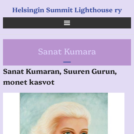
Helsingin Summit Lighthouse ry
Helsingin Summit Lighthouse ry
Sanat Kumara
Opetukset
Verkkokauppa
Sanat Kumaran, Suuren Gurun,
monet kasvot
Uutiset
Linkkejä