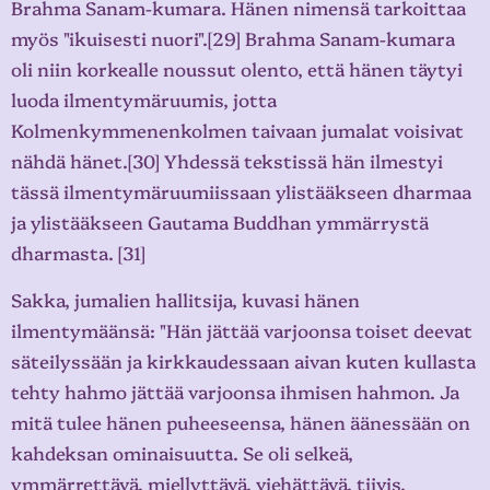
Brahma Sanam-kumara. Hänen nimensä tarkoittaa
myös "ikuisesti nuori".[29] Brahma Sanam-kumara
oli niin korkealle noussut olento, että hänen täytyi
luoda ilmentymäruumis, jotta
Kolmenkymmenenkolmen taivaan jumalat voisivat
nähdä hänet.[30] Yhdessä tekstissä hän ilmestyi
tässä ilmentymäruumiissaan ylistääkseen dharmaa
ja ylistääkseen Gautama Buddhan ymmärrystä
dharmasta. [31]
Sakka, jumalien hallitsija, kuvasi hänen
ilmentymäänsä: "Hän jättää varjoonsa toiset deevat
säteilyssään ja kirkkaudessaan aivan kuten kullasta
tehty hahmo jättää varjoonsa ihmisen hahmon. Ja
mitä tulee hänen puheeseensa, hänen äänessään on
kahdeksan ominaisuutta. Se oli selkeä,
ymmärrettävä, miellyttävä, viehättävä, tiivis,