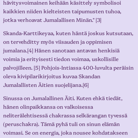
hävitysvoimainen keihään käsittely symbolisoi
kaikkien niiden kielteisten taipumusten tuhoa,
jotka verhoavat Jumalallisen Minän." [3]
Skanda-Karttikeyaa, kuten häntä joskus kutsutaan,
on tervehditty myös viisauden ja oppimisen
jumalana.[4] Hänen sanotaan antavan henkisiä
voimia ja erityisesti tiedon voimaa, uskollisille
palvojilleen. [5] Pohjois-Intiassa 400-luvulta peräisin
oleva kivipilarikirjoitus kuvaa Skandan
Jumalallisten Äitien suojelijana.[6]
Sinussa on Jumalallinen Äiti. Kuten ehkä tiedät,
hänen olinpaikkansa on valkoisessa
neliterälehtisessä chakrassa selkärangan tyvessä
(peruschakra). Tämä pyhä tuli on sinun elämän
voimasi. Se on energia, joka nousee kohdatakseen