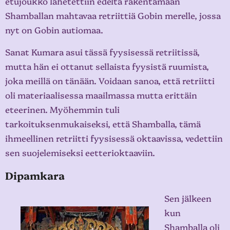
etujoukko lähetettiin edeltä rakentamaan
Shamballan mahtavaa retriittiä Gobin merelle, jossa
nyt on Gobin autiomaa.
Sanat Kumara asui tässä fyysisessä retriitissä,
mutta hän ei ottanut sellaista fyysistä ruumista,
joka meillä on tänään. Voidaan sanoa, että retriitti
oli materiaalisessa maailmassa mutta erittäin
eteerinen. Myöhemmin tuli
tarkoituksenmukaiseksi, että Shamballa, tämä
ihmeellinen retriitti fyysisessä oktaavissa, vedettiin
sen suojelemiseksi eetterioktaaviin.
Dipamkara
Sen jälkeen
kun
Shamballa oli