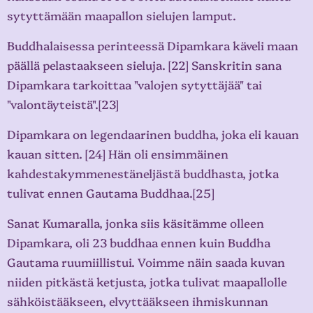
sytyttämään maapallon sielujen lamput.
Buddhalaisessa perinteessä Dipamkara käveli maan
päällä pelastaakseen sieluja. [22] Sanskritin sana
Dipamkara tarkoittaa "valojen sytyttäjää" tai
"valontäyteistä".[23]
Dipamkara on legendaarinen buddha, joka eli kauan
kauan sitten. [24] Hän oli ensimmäinen
kahdestakymmenestäneljästä buddhasta, jotka
tulivat ennen Gautama Buddhaa.[25]
Sanat Kumaralla, jonka siis käsitämme olleen
Dipamkara, oli 23 buddhaa ennen kuin Buddha
Gautama ruumiillistui. Voimme näin saada kuvan
niiden pitkästä ketjusta, jotka tulivat maapallolle
sähköistääkseen, elvyttääkseen ihmiskunnan