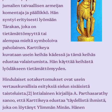
jumalien taivaallisen armeijan
komentaja ja päällikkö. Hän
syntyi erityisesti lyömään
Tárakan, joka on
tietämättömyyttä tai
alempaa mieltä symboloiva
paholainen. Karttikeya
kuvataan usein keihäs kädessä ja tämä keihäs
edustaa valaistumista. Hän käyttää keihästä
lyödäkseen tietämättömyyden.
Hindulaiset sotakertomukset ovat usein
vertauskuvallisia esityksiä sielun sisäisistä
taisteluista.[2] Intialainen kirjailija A. Parthasarathy
sanoo, että Karttikeya edustaa "täydellistä ihmistä,
joka on löytänyt Ylimmän Minän. Hänen