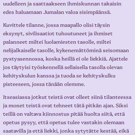
uudelleen ja saattaakseen ihmiskunnan takaisin
edes haluamaan Jumalan valoa sisimpäänsä.
Kuvittele tilanne, jossa maapallo olisi täysin
eksynyt, sivilisaatiot tuhoutuneet ja ihmiset
palanneet miltei luolamiesten tasolle, miltei
nelijalkaiselle tasolle, kykenemättöminä seisomaan
pystyasennossa, koska heillä ei ole liekkiä. Ajattele
jos täytyisi työskennellä sellaisella tasolla olevan
kehityskulun kanssa ja tuoda se kehityskulku
pisteeseen, jossa tänään olemme.
Itseasiassa jotkut teistä ovat olleet siinä tilanteessa
ja monet teistä ovat tehneet tätä pitkän ajan. Siksi
teillä on valtava kiinnostus pitää huolta siitä, että
opetus pysyy, että opetus tulee vastakin olemaan
saatavilla ja että liekki, jonka sytytätte kestää, eikä