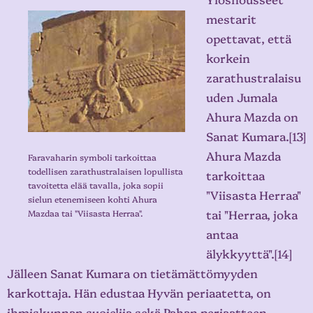
mestarit
opettavat, että
korkein
zarathustralaisu
uden Jumala
Ahura Mazda on
Sanat Kumara.[13]
Ahura Mazda
Faravaharin symboli tarkoittaa
todellisen zarathustralaisen lopullista
tarkoittaa
tavoitetta elää tavalla, joka sopii
"Viisasta Herraa"
sielun etenemiseen kohti Ahura
tai "Herraa, joka
Mazdaa tai "Viisasta Herraa".
antaa
älykkyyttä".[14]
Jälleen Sanat Kumara on tietämättömyyden
karkottaja. Hän edustaa Hyvän periaatetta, on
ihmiskunnan suojelija sekä Pahan periaatteen