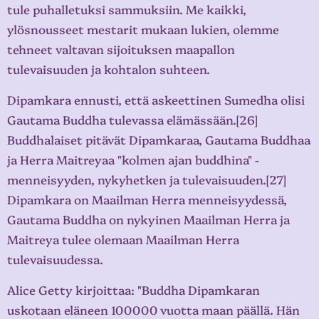
tule puhalletuksi sammuksiin. Me kaikki,
ylösnousseet mestarit mukaan lukien, olemme
tehneet valtavan sijoituksen maapallon
tulevaisuuden ja kohtalon suhteen.
Dipamkara ennusti, että askeettinen Sumedha olisi
Gautama Buddha tulevassa elämässään.[26]
Buddhalaiset pitävät Dipamkaraa, Gautama Buddhaa
ja Herra Maitreyaa "kolmen ajan buddhina" -
menneisyyden, nykyhetken ja tulevaisuuden.[27]
Dipamkara on Maailman Herra menneisyydessä,
Gautama Buddha on nykyinen Maailman Herra ja
Maitreya tulee olemaan Maailman Herra
tulevaisuudessa.
Alice Getty kirjoittaa: "Buddha Dipamkaran
uskotaan eläneen 100000 vuotta maan päällä. Hän