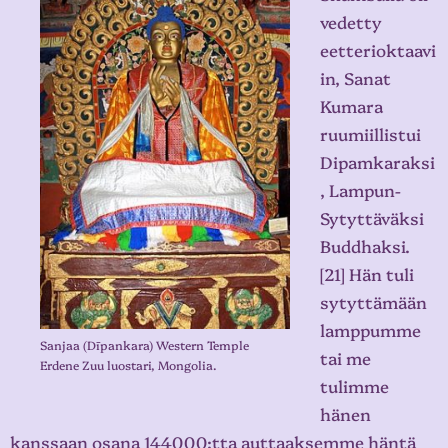
vedetty
eetterioktaavi
in, Sanat
Kumara
ruumiillistui
Dipamkaraksi
, Lampun-
Sytyttäväksi
Buddhaksi.
[21] Hän tuli
sytyttämään
lamppumme
Sanjaa (Dīpankara) Western Temple
tai me
Erdene Zuu luostari, Mongolia.
tulimme
hänen
kanssaan osana 144000:tta auttaaksemme häntä