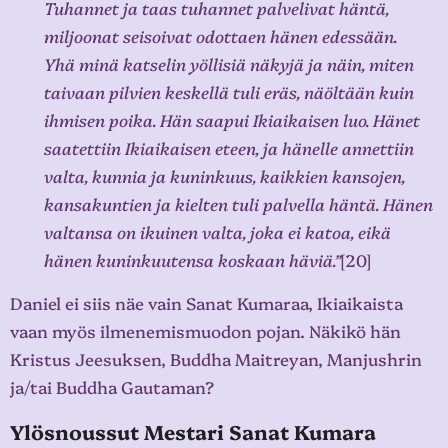
Tuhannet ja taas tuhannet palvelivat häntä,
miljoonat seisoivat odottaen hänen edessään.
Yhä minä katselin yöllisiä näkyjä ja näin, miten
taivaan pilvien keskellä tuli eräs, näöltään kuin
ihmisen poika. Hän saapui Ikiaikaisen luo. Hänet
saatettiin Ikiaikaisen eteen, ja hänelle annettiin
valta, kunnia ja kuninkuus, kaikkien kansojen,
kansakuntien ja kielten tuli palvella häntä. Hänen
valtansa on ikuinen valta, joka ei katoa, eikä
hänen kuninkuutensa koskaan häviä.”
[20]
Daniel ei siis näe vain Sanat Kumaraa, Ikiaikaista
vaan myös ilmenemismuodon pojan. Näkikö hän
Kristus Jeesuksen, Buddha Maitreyan, Manjushrin
ja/tai Buddha Gautaman?
Ylösnoussut Mestari Sanat Kumara