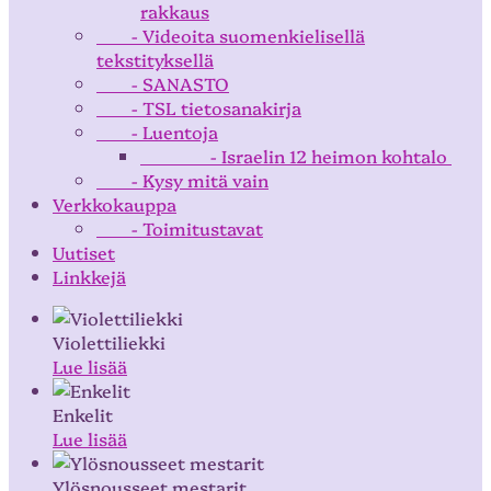
rakkaus
- Videoita suomenkielisellä
tekstityksellä
- SANASTO
- TSL tietosanakirja
- Luentoja
- Israelin 12 heimon kohtalo
- Kysy mitä vain
Verkkokauppa
- Toimitustavat
Uutiset
Linkkejä
Violettiliekki
Lue lisää
Enkelit
Lue lisää
Ylösnousseet mestarit