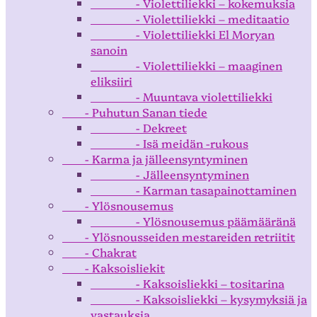
- Violettiliekki – kokemuksia
- Violettiliekki – meditaatio
- Violettiliekki El Moryan
sanoin
- Violettiliekki – maaginen
eliksiiri
- Muuntava violettiliekki
- Puhutun Sanan tiede
- Dekreet
- Isä meidän -rukous
- Karma ja jälleensyntyminen
- Jälleensyntyminen
- Karman tasapainottaminen
- Ylösnousemus
- Ylösnousemus päämääränä
- Ylösnousseiden mestareiden retriitit
- Chakrat
- Kaksoisliekit
- Kaksoisliekki – tositarina
- Kaksoisliekki – kysymyksiä ja
vastauksia