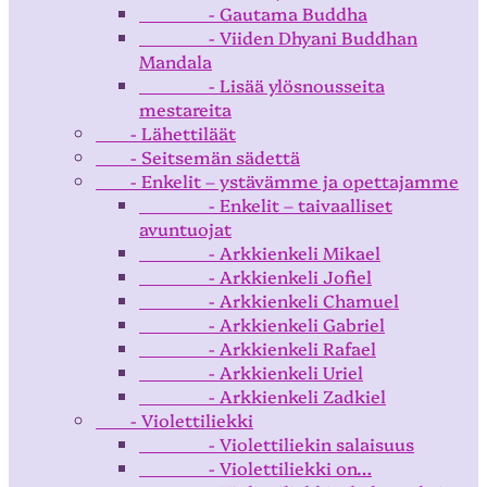
- Gautama Buddha
- Viiden Dhyani Buddhan
Mandala
- Lisää ylösnousseita
mestareita
- Lähettiläät
- Seitsemän sädettä
- Enkelit – ystävämme ja opettajamme
- Enkelit – taivaalliset
avuntuojat
- Arkkienkeli Mikael
- Arkkienkeli Jofiel
- Arkkienkeli Chamuel
- Arkkienkeli Gabriel
- Arkkienkeli Rafael
- Arkkienkeli Uriel
- Arkkienkeli Zadkiel
- Violettiliekki
- Violettiliekin salaisuus
- Violettiliekki on…