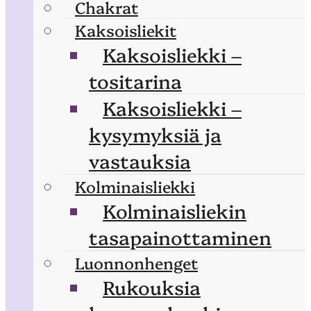
Chakrat
Kaksoisliekit
Kaksoisliekki –
tositarina
Kaksoisliekki –
kysymyksiä ja
vastauksia
Kolminaisliekki
Kolminaisliekin
tasapainottaminen
Luonnonhenget
Rukouksia