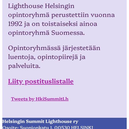
Lighthouse Helsingin
opintoryhmä perustettiin vuonna
1992 ja on toistaiseksi ainoa
opintoryhmä Suomessa.
Opintoryhmässä järjestetään
luentoja, opintopiirejä ja
palveluita.
Liity postituslistalle
Tweets by HkiSummitLh
Helsingin Summit Lighthouse ry
Osoite: Suonionkatu 1, 00530 HELSINKI