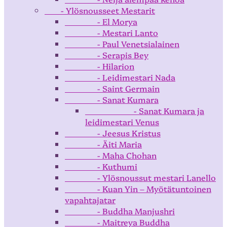
- Ylösnousseet Mestarit
- El Morya
- Mestari Lanto
- Paul Venetsialainen
- Serapis Bey
- Hilarion
- Leidimestari Nada
- Saint Germain
- Sanat Kumara
- Sanat Kumara ja
leidimestari Venus
- Jeesus Kristus
- Äiti Maria
- Maha Chohan
- Kuthumi
- Ylösnoussut mestari Lanello
- Kuan Yin – Myötätuntoinen
vapahtajatar
- Buddha Manjushri
- Maitreya Buddha