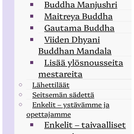
Buddha Manjushri
Maitreya Buddha
Gautama Buddha
Viiden Dhyani
Buddhan Mandala
Lisää ylösnousseita
mestareita
Lähettiläät
Seitsemän sädettä
Enkelit – ystävämme ja
opettajamme
Enkelit – taivaalliset