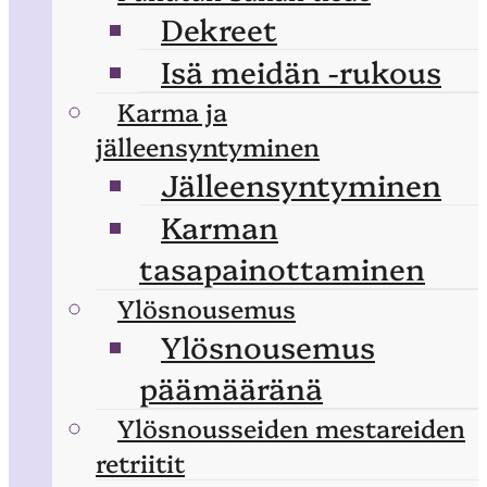
Dekreet
Isä meidän -rukous
Karma ja
jälleensyntyminen
Jälleensyntyminen
Karman
tasapainottaminen
Ylösnousemus
Ylösnousemus
päämääränä
Ylösnousseiden mestareiden
retriitit