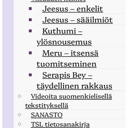
Jeesus – enkelit
Jeesus – sääilmiöt
Kuthumi –
ylösnousemus
Meru – itsensä
tuomitseminen
Serapis Bey –
täydellinen rakkaus
Videoita suomenkielisellä
tekstityksellä
SANASTO
TSL tietosanakirja