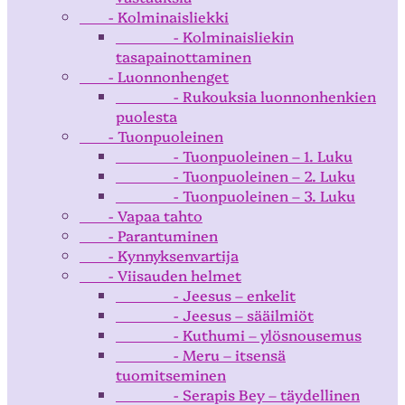
- Kolminaisliekki
- Kolminaisliekin
tasapainottaminen
- Luonnonhenget
- Rukouksia luonnonhenkien
puolesta
- Tuonpuoleinen
- Tuonpuoleinen – 1. Luku
- Tuonpuoleinen – 2. Luku
- Tuonpuoleinen – 3. Luku
- Vapaa tahto
- Parantuminen
- Kynnyksenvartija
- Viisauden helmet
- Jeesus – enkelit
- Jeesus – sääilmiöt
- Kuthumi – ylösnousemus
- Meru – itsensä
tuomitseminen
- Serapis Bey – täydellinen