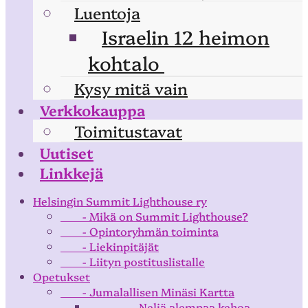
Luentoja
Israelin 12 heimon
kohtalo
Kysy mitä vain
Verkkokauppa
Toimitustavat
Uutiset
Linkkejä
Helsingin Summit Lighthouse ry
- Mikä on Summit Lighthouse?
- Opintoryhmän toiminta
- Liekinpitäjät
- Liityn postituslistalle
Opetukset
- Jumalallisen Minäsi Kartta
- Neljä alempaa kehoa