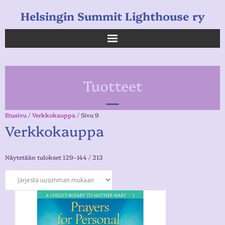
Helsingin Summit Lighthouse ry
Helsingin Summit Lighthouse ry
Tuotteet
Opetukset
Verkkokauppa
Etusivu
/
Verkkokauppa
/ Sivu 9
Verkkokauppa
Uutiset
Näytetään tulokset 129–144 / 213
Linkkejä