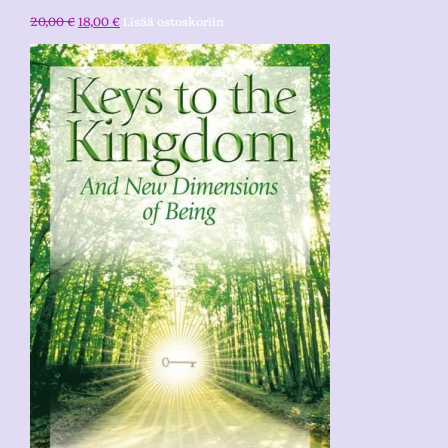
20,00
€
18,00
€
Lisää ostoskoriin