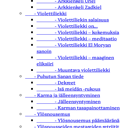
- Arkkienkeli Uriel
- Arkkienkeli Zadkiel
- Violettiliekki
- Violettiliekin salaisuus
- Violettiliekki on…
- Violettiliekki – kokemuksia
- Violettiliekki – meditaatio
- Violettiliekki El Moryan
sanoin
- Violettiliekki – maaginen
eliksiiri
- Muuntava violettiliekki
- Puhutun Sanan tiede
- Dekreet
- Isä meidän -rukous
- Karma ja jälleensyntyminen
- Jälleensyntyminen
- Karman tasapainottaminen
- Ylösnousemus
- Ylösnousemus päämääränä
- Ylösnousseiden mestareiden retriitit