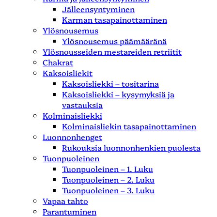
Jälleensyntyminen
Karman tasapainottaminen
Ylösnousemus
Ylösnousemus päämääränä
Ylösnousseiden mestareiden retriitit
Chakrat
Kaksoisliekit
Kaksoisliekki – tositarina
Kaksoisliekki – kysymyksiä ja
vastauksia
Kolminaisliekki
Kolminaisliekin tasapainottaminen
Luonnonhenget
Rukouksia luonnonhenkien puolesta
Tuonpuoleinen
Tuonpuoleinen – 1. Luku
Tuonpuoleinen – 2. Luku
Tuonpuoleinen – 3. Luku
Vapaa tahto
Parantuminen