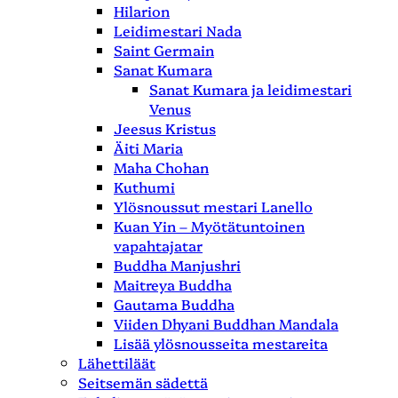
Hilarion
Leidimestari Nada
Saint Germain
Sanat Kumara
Sanat Kumara ja leidimestari
Venus
Jeesus Kristus
Äiti Maria
Maha Chohan
Kuthumi
Ylösnoussut mestari Lanello
Kuan Yin – Myötätuntoinen
vapahtajatar
Buddha Manjushri
Maitreya Buddha
Gautama Buddha
Viiden Dhyani Buddhan Mandala
Lisää ylösnousseita mestareita
Lähettiläät
Seitsemän sädettä