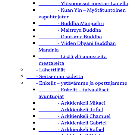
- Ylösnoussut mestari Lanello
- Kuan Yin – Myötätuntoinen
vapahtajatar
- Buddha Manjushri
- Maitreya Buddha
- Gautama Buddha
- Viiden Dhyani Buddhan
Mandala
- Lisää ylösnousseita
mestareita
- Lähettiläät
- Seitsemän sädettä
- Enkelit – ystävämme ja opettajamme
- Enkelit – taivaalliset
avuntuojat
- Arkkienkeli Mikael
- Arkkienkeli Jofiel
- Arkkienkeli Chamuel
- Arkkienkeli Gabriel
- Arkkienkeli Rafael