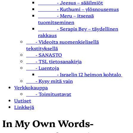
- Jeesus – sääilmiöt
- Kuthumi – ylösnousemus
- Meru – itsensä
tuomitseminen
- Serapis Bey – täydellinen
rakkaus
- Videoita suomenkielisellä
tekstityksellä
- SANASTO
- TSL tietosanakirja
- Luentoja
- Israelin 12 heimon kohtalo
- Kysy mitä vain
Verkkokauppa
- Toimitustavat
Uutiset
Linkkejä
In My Own Words-