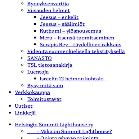
Kynnyksenvartija
Viisauden helmet
Jeesus – enkelit
Jeesus – sääilmiöt
Kuthumi – ylösnousemus
Meru – itsensä tuomitseminen
Serapis Bey – täydellinen rakkaus
Videoita suomenkielisellä tekstityksellä
SANASTO
TSL tietosanakirja
Luentoja
Israelin 12 heimon kohtalo
Kysy mitä vain
Verkkokauppa
Toimitustavat
Uutiset
Linkkejä
Helsingin Summit Lighthouse ry
- Mikä on Summit Lighthouse?
- Opintoryhmän toiminta