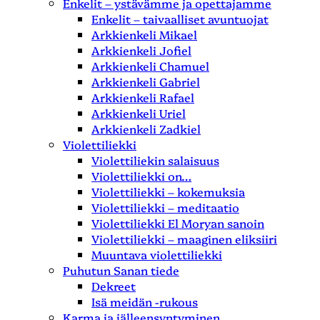
Enkelit – ystävämme ja opettajamme
Enkelit – taivaalliset avuntuojat
Arkkienkeli Mikael
Arkkienkeli Jofiel
Arkkienkeli Chamuel
Arkkienkeli Gabriel
Arkkienkeli Rafael
Arkkienkeli Uriel
Arkkienkeli Zadkiel
Violettiliekki
Violettiliekin salaisuus
Violettiliekki on…
Violettiliekki – kokemuksia
Violettiliekki – meditaatio
Violettiliekki El Moryan sanoin
Violettiliekki – maaginen eliksiiri
Muuntava violettiliekki
Puhutun Sanan tiede
Dekreet
Isä meidän -rukous
Karma ja jälleensyntyminen