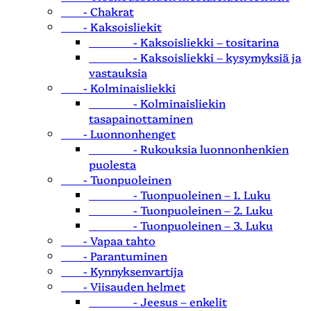
- Chakrat
- Kaksoisliekit
- Kaksoisliekki – tositarina
- Kaksoisliekki – kysymyksiä ja
vastauksia
- Kolminaisliekki
- Kolminaisliekin
tasapainottaminen
- Luonnonhenget
- Rukouksia luonnonhenkien
puolesta
- Tuonpuoleinen
- Tuonpuoleinen – 1. Luku
- Tuonpuoleinen – 2. Luku
- Tuonpuoleinen – 3. Luku
- Vapaa tahto
- Parantuminen
- Kynnyksenvartija
- Viisauden helmet
- Jeesus – enkelit