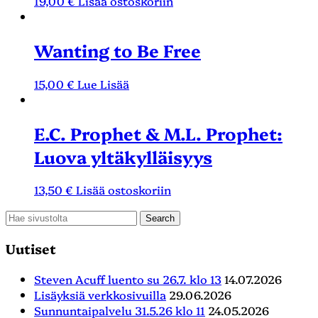
19,00
€
Lisää ostoskoriin
Wanting to Be Free
15,00
€
Lue Lisää
E.C. Prophet & M.L. Prophet:
Luova yltäkylläisyys
13,50
€
Lisää ostoskoriin
Uutiset
Steven Acuff luento su 26.7. klo 13
14.07.2026
Lisäyksiä verkkosivuilla
29.06.2026
Sunnuntaipalvelu 31.5.26 klo 11
24.05.2026