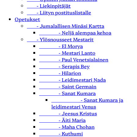
- Liekinpitäjät
- Liityn postituslistalle
Opetukset
- Jumalallisen Minäsi Kartta
- Neljä alempaa kehoa
- Ylösnousseet Mestarit
- El Morya
- Mestari Lanto
- Paul Venetsialainen
- Serapis Bey
- Hilarion
- Leidimestari Nada
- Saint Germain
- Sanat Kumara
- Sanat Kumara ja
leidimestari Venus
- Jeesus Kristus
- Äiti Maria
- Maha Chohan
- Kuthumi