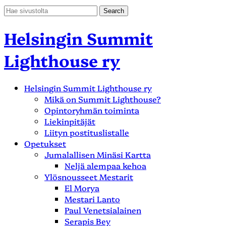
Helsingin Summit
Lighthouse ry
Helsingin Summit Lighthouse ry
Mikä on Summit Lighthouse?
Opintoryhmän toiminta
Liekinpitäjät
Liityn postituslistalle
Opetukset
Jumalallisen Minäsi Kartta
Neljä alempaa kehoa
Ylösnousseet Mestarit
El Morya
Mestari Lanto
Paul Venetsialainen
Serapis Bey