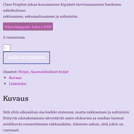
Clare Prophet jakaa kanssamme kipeästi tarvitsemamme henkisen
näkökulman
rakkauteen, seksuaalisuuteen ja suhteisiin.
Näytekappale: luku 1 PDF
3 varastossa
LISÄÄ OSTOSKORIIN
Osastot:
Kirjat
,
Suomenkieliset kirjat
Kuvaus
Lisätiedot
Kuvaus
Sitä yhtä oikeaahan me kaikki etsimme, mutta rakkauteen ja suhteisiin
liittyviä odotuksiamme sävyttävät usein elokuvien ja median luomat
mielikuvat romanttisesta rakkaudesta. Alamme uskoa, että jokin on
varmasti