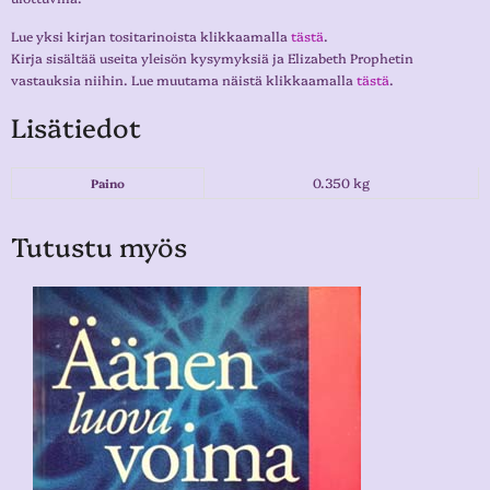
Lue yksi kirjan tositarinoista klikkaamalla
tästä
.
Kirja sisältää useita yleisön kysymyksiä ja Elizabeth Prophetin
vastauksia niihin. Lue muutama näistä klikkaamalla
tästä
.
Lisätiedot
0.350 kg
Paino
Tutustu myös