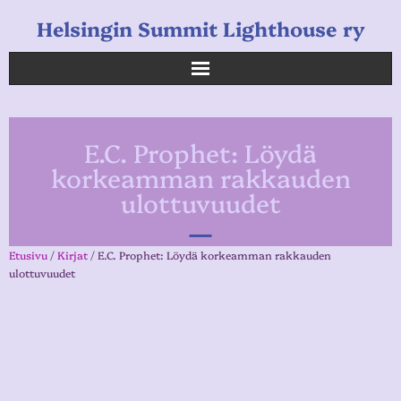
Helsingin Summit Lighthouse ry
Helsingin Summit Lighthouse ry
E.C. Prophet: Löydä
Opetukset
korkeamman rakkauden
ulottuvuudet
Verkkokauppa
Uutiset
Etusivu
/
Kirjat
/ E.C. Prophet: Löydä korkeamman rakkauden
ulottuvuudet
Linkkejä