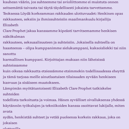
kauhean väärin, jos suhteemme tai avioliittomme ei muistuta onnen
seitsemättä taivasta tai täytä täydellisesti jokaista tarvettamme.
Teoksessa Löydä korkeamman rakkauden ulottuvuudet: Henkinen opas
rakkauteen, seksiin ja ihmissuhteisiin maailmankuulu kirjailija
Elizabeth
Clare Prophet jakaa kanssamme kipeästi tarvitsemamme henkisen
näkökulman
rakkauteen, seksuaalisuuteen ja suhteisiin. Jokaisella suhteella on
haasteensa – olipa kumppanimme sielukumppani, kaksoisliekki tai niin
sanottu
karmallinen kumppani. Kirjoittajan mukaan niin läheisissä
suhteissamme
kuin oikeaa rakkautta etsiessämme etsimmekin todellisuudessa eheyttä
ja tämä tarjoaa meille ainutlaatuisen tilaisuuden syvään henkiseen
kasvuun ja sisäiseen muutokseen.
Lämpimän myötätuntoisesti Elizabeth Clare Prophet tutkiskelee
suhteiden
todellista tarkoitusta ja voimaa. Hänen syvälliset oivalluksensa yhdessä
käytännön työkalujen ja tekniikoiden kanssa osoittavat lukijalle, miten
avata
sydän, henkistää suhteet ja vetää puoleensa korkein rakkaus, joka on
jokaisen
ulottuvilla.