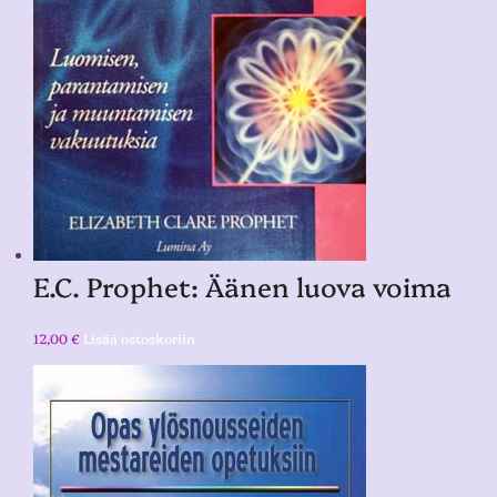
E.C. Prophet: Äänen luova voima
12,00
€
Lisää ostoskoriin