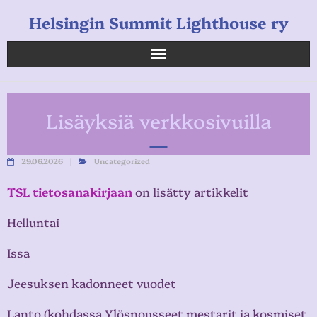
Helsingin Summit Lighthouse ry
Helsingin Summit Lighthouse ry
Lisäyksiä verkkosivuilla
Opetukset
Verkkokauppa
29.06.2026
Uncategorized
TSL tietosanakirjaan
on lisätty artikkelit
Uutiset
Helluntai
Linkkejä
Issa
Jeesuksen kadonneet vuodet
Lanto (kohdassa Ylösnousseet mestarit ja kosmiset