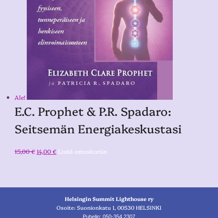
Ale!
E.C. Prophet & P.R. Spadaro:
Seitsemän Energiakeskustasi
15,00
€
14,00
€
Lisää ostoskoriin
Helsingin Summit Lighthouse ry
Osoite: Suonionkatu 1, 00530 HELSINKI
Puhelin: 050-354 2307