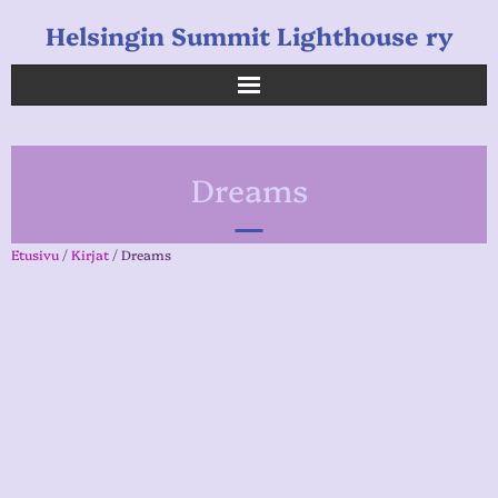
Helsingin Summit Lighthouse ry
Helsingin Summit Lighthouse ry
Dreams
Opetukset
Verkkokauppa
Etusivu
/
Kirjat
/ Dreams
Uutiset
Linkkejä