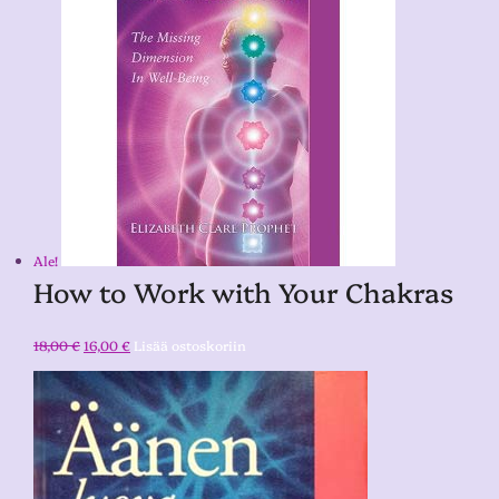
Ale!
How to Work with Your Chakras
18,00
€
16,00
€
Lisää ostoskoriin