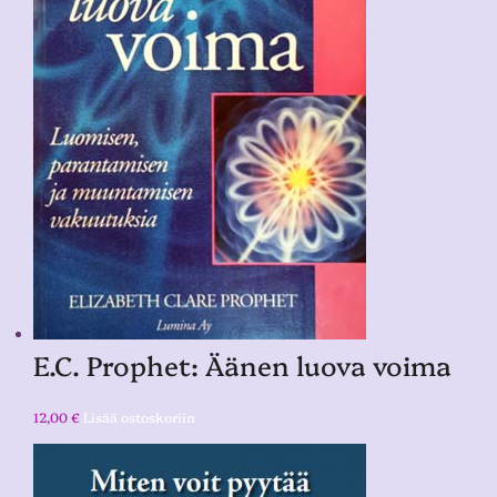
E.C. Prophet: Äänen luova voima
12,00
€
Lisää ostoskoriin