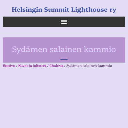
Helsingin Summit Lighthouse ry
Helsingin Summit Lighthouse ry
Sydämen salainen kammio
Opetukset
Verkkokauppa
Etusivu
/
Kuvat ja julisteet
/
Chakrat
/ Sydämen salainen kammio
Uutiset
Linkkejä