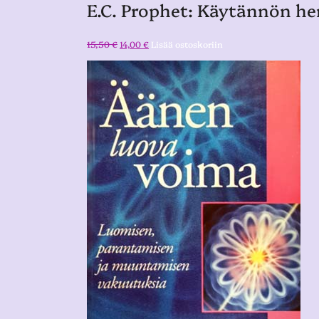
E.C. Prophet: Käytännön he
15,50
€
14,00
€
Lisää ostoskoriin