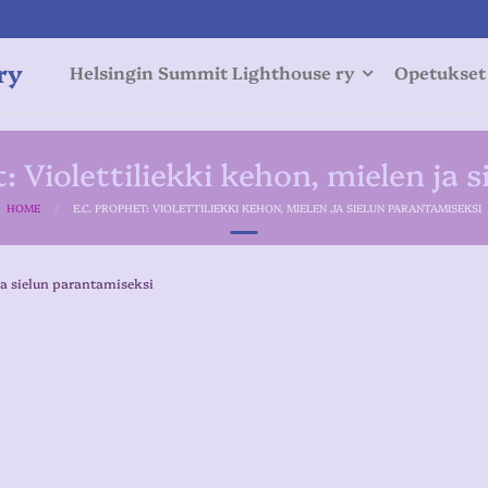
ry
Helsingin Summit Lighthouse ry
Opetukset
t: Violettiliekki kehon, mielen ja
HOME
/
E.C. PROPHET: VIOLETTILIEKKI KEHON, MIELEN JA SIELUN PARANTAMISEKSI
 ja sielun parantamiseksi