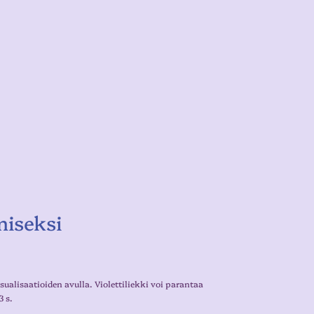
miseksi
ualisaatioiden avulla. Violettiliekki voi parantaa
3 s.