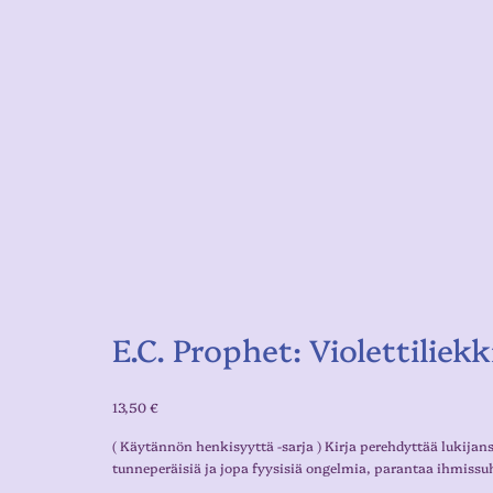
E.C. Prophet: Violettiliek
13,50
€
( Käytännön henkisyyttä -sarja ) Kirja perehdyttää lukijans
tunneperäisiä ja jopa fyysisiä ongelmia, parantaa ihmissu