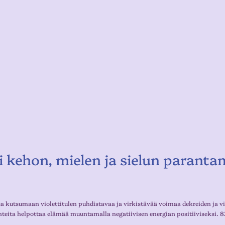
ki kehon, mielen ja sielun paranta
a kutsumaan violettitulen puhdistavaa ja virkistävää voimaa dekreiden ja vis
hteita helpottaa elämää muuntamalla negatiivisen energian positiiviseksi. 8