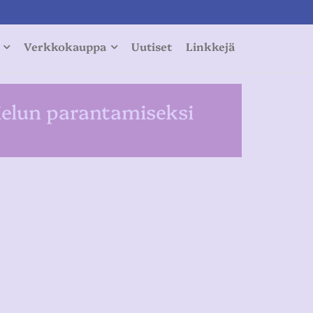
Verkkokauppa
Uutiset
Linkkejä
 sielun parantamiseksi