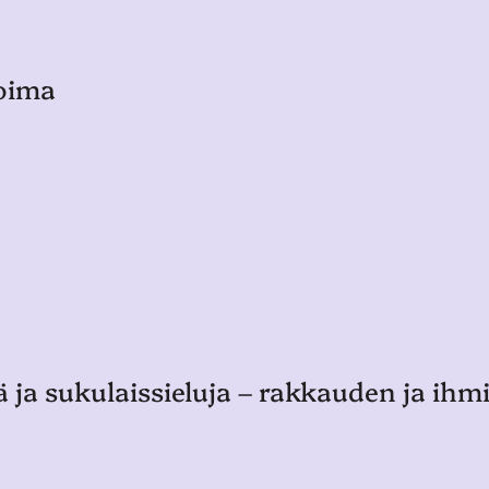
voima
ä ja sukulaissieluja – rakkauden ja ih