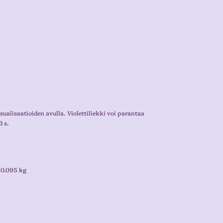
ualisaatioiden avulla. Violettiliekki voi parantaa
3 s.
0.095 kg