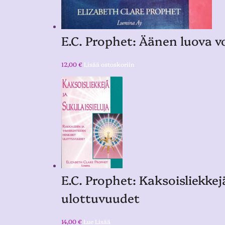
E.C. Prophet: Äänen luova 
12,00
€
Lisää ostoskoriin
E.C. Prophet: Kaksoisliekkej
ulottuvuudet
14,00
€
Lue Lisää