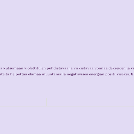
a kutsumaan violettitulen puhdistavaa ja virkistävää voimaa dekreiden ja vis
hteita helpottaa elämää muuntamalla negatiivisen energian positiiviseksi. 8